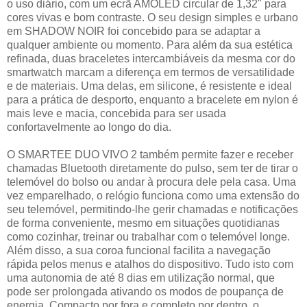
o uso diário, com um ecrã AMOLED circular de 1,32" para
cores vivas e bom contraste. O seu design simples e urbano
em SHADOW NOIR foi concebido para se adaptar a
qualquer ambiente ou momento. Para além da sua estética
refinada, duas braceletes intercambiáveis da mesma cor do
smartwatch marcam a diferença em termos de versatilidade
e de materiais. Uma delas, em silicone, é resistente e ideal
para a prática de desporto, enquanto a bracelete em nylon é
mais leve e macia, concebida para ser usada
confortavelmente ao longo do dia.
O SMARTEE DUO VIVO 2 também permite fazer e receber
chamadas Bluetooth diretamente do pulso, sem ter de tirar o
telemóvel do bolso ou andar à procura dele pela casa. Uma
vez emparelhado, o relógio funciona como uma extensão do
seu telemóvel, permitindo-lhe gerir chamadas e notificações
de forma conveniente, mesmo em situações quotidianas
como cozinhar, treinar ou trabalhar com o telemóvel longe.
Além disso, a sua coroa funcional facilita a navegação
rápida pelos menus e atalhos do dispositivo. Tudo isto com
uma autonomia de até 8 dias em utilização normal, que
pode ser prolongada ativando os modos de poupança de
energia. Compacto por fora e completo por dentro, o