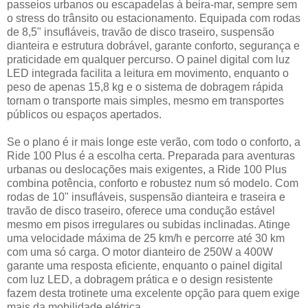
passeios urbanos ou escapadelas à beira-mar, sempre sem
o stress do trânsito ou estacionamento. Equipada com rodas
de 8,5" insufláveis, travão de disco traseiro, suspensão
dianteira e estrutura dobrável, garante conforto, segurança e
praticidade em qualquer percurso. O painel digital com luz
LED integrada facilita a leitura em movimento, enquanto o
peso de apenas 15,8 kg e o sistema de dobragem rápida
tornam o transporte mais simples, mesmo em transportes
públicos ou espaços apertados.
Se o plano é ir mais longe este verão, com todo o conforto, a
Ride 100 Plus é a escolha certa. Preparada para aventuras
urbanas ou deslocações mais exigentes, a Ride 100 Plus
combina potência, conforto e robustez num só modelo. Com
rodas de 10" insufláveis, suspensão dianteira e traseira e
travão de disco traseiro, oferece uma condução estável
mesmo em pisos irregulares ou subidas inclinadas. Atinge
uma velocidade máxima de 25 km/h e percorre até 30 km
com uma só carga. O motor dianteiro de 250W a 400W
garante uma resposta eficiente, enquanto o painel digital
com luz LED, a dobragem prática e o design resistente
fazem desta trotinete uma excelente opção para quem exige
mais da mobilidade elétrica.