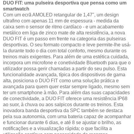
DUO FIT: uma pulseira desportiva que pensa como um
smartwatch
Com um ecrã AMOLED retangular de 1,47", um design
ultrafino com apenas 11 mm de espessura - medida da
caixa sem o sensor de ritmo cardíaco - e um acabamento
metálico em liga de zinco mate de alta resistência, a nova
DUO FIT é um passo em frente na categoria das pulseiras
desportivas. O seu formato compacto e leve permite-lhe usá-
la durante todo o dia com total conforto, mesmo durante os
treinos mais exigentes. Para além de uma estética cuidada,
incorpora um microfone e conetividade Bluetooth para que o
utilizador possa gerir chamadas a partir do seu pulso. Esta
funcionalidade avançada, típica dos dispositivos de gama
alta, posiciona o DUO FIT como uma solução prática e
avançada para quem quer estar sempre ligado, mesmo sem
ter um smartphone à mão. Para além das suas capacidades
de conectividade, a DUO FIT oferece uma resistência IP68
ao suor, à chuva ou aos salpicos durante os treinos. Esta
inovadora banda desportiva da SPC também se destaca
pela sua autonomia, com uma bateria capaz de acompanhar
e funcionar durante 6 dias, e até 8 se ajustar o brilho, as
notificações e a visualização rápida; o que facilita a