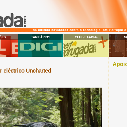
ÕES
TARIFÁRIOS
CLUBE AADM+
N
Apoio
r eléctrico Uncharted