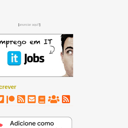
[
anunciar aqui?
]
crever