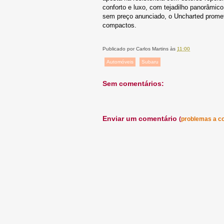
conforto e luxo, com tejadilho panorâmi
sem preço anunciado, o Uncharted promet
compactos.
Publicado por
Carlos Martins
às
11:00
Automóveis
Subaru
Sem comentários:
Enviar um comentário
(
problemas a c