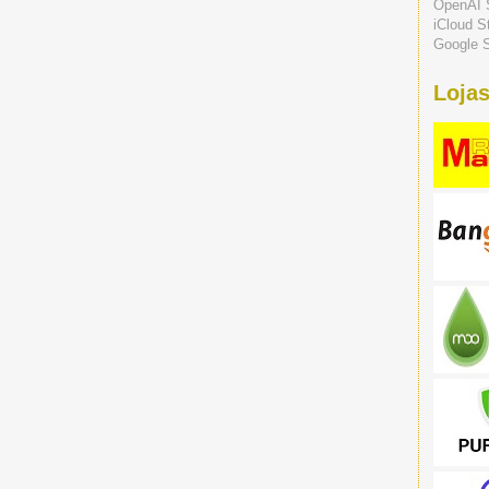
OpenAI 
iCloud S
Google S
Lojas