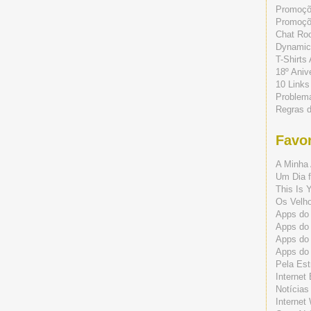
Promoç
Promoçõe
Chat Ro
Dynamic
T-Shirts
18º Aniv
10 Links
Problem
Regras 
Favor
A Minha 
Um Dia f
This Is 
Os Velho
Apps do 
Apps do
Apps do
Apps do
Pela Est
Internet
Notícias
Internet