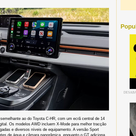
Popu
DESABA
t semelhante ao do Toyota C-HR, com um ecrã central de 14
igital. Os modelos AWD incluem X-Mode para melhor tracção
legadas e diversos níveis de equipamento. A versão Sport
entes de água e câmara panorâmica, enquanto o GT adiciona