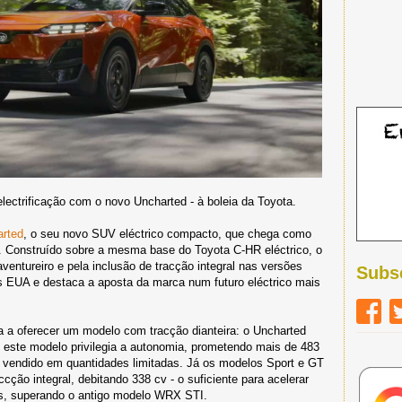
ectrificação com o novo Uncharted - à boleia da Toyota.
rted
, o seu novo SUV eléctrico compacto, que chega como
a. Construído sobre a mesma base do Toyota C-HR eléctrico, o
ventureiro e pela inclusão de tracção integral nas versões
Subs
 EUA e destaca a aposta da marca num futuro eléctrico mais
a a oferecer um modelo com tracção dianteira: o Uncharted
ste modelo privilegia a autonomia, prometendo mais de 483
vendido em quantidades limitadas. Já os modelos Sport e GT
cção integral, debitando 338 cv - o suficiente para acelerar
s, superando o antigo modelo WRX STI.