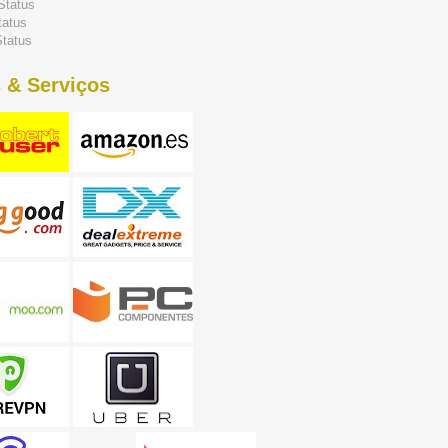
Status
tatus
tatus
 & Serviços