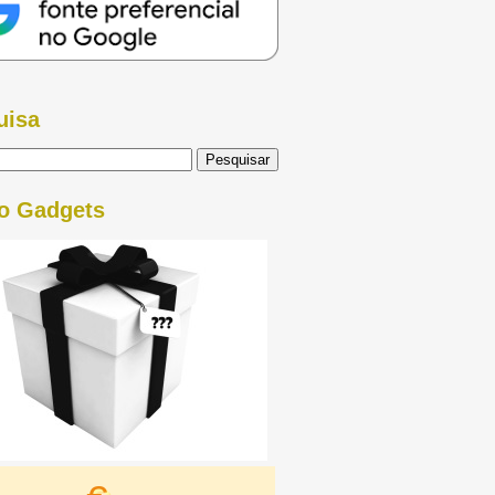
uisa
o Gadgets