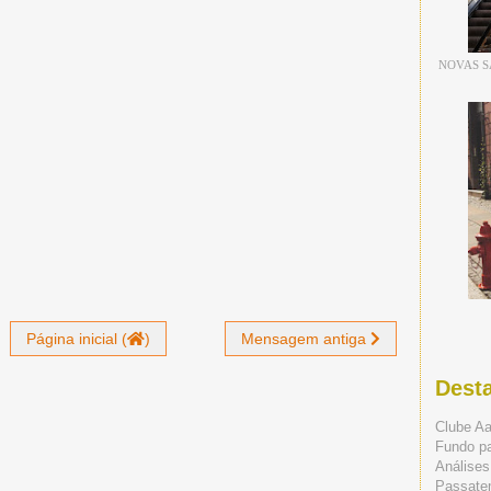
NOVAS S
Página inicial (
)
Mensagem antiga
Dest
Clube A
Fundo p
Análises
Passate