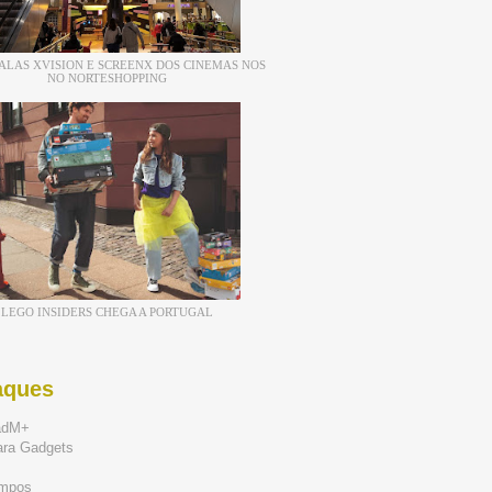
ALAS XVISION E SCREENX DOS CINEMAS NOS
NO NORTESHOPPING
LEGO INSIDERS CHEGA A PORTUGAL
aques
adM+
ara Gadgets
mpos