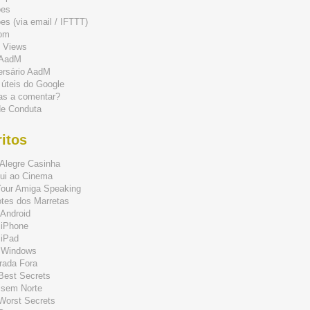
ões
s (via email / IFTTT)
om
 Views
 AadM
ersário AadM
 úteis do Google
as a comentar?
de Conduta
itos
Alegre Casinha
ui ao Cinema
Your Amiga Speaking
tes dos Marretas
Android
 iPhone
 iPad
 Windows
rada Fora
 Best Secrets
 sem Norte
 Worst Secrets