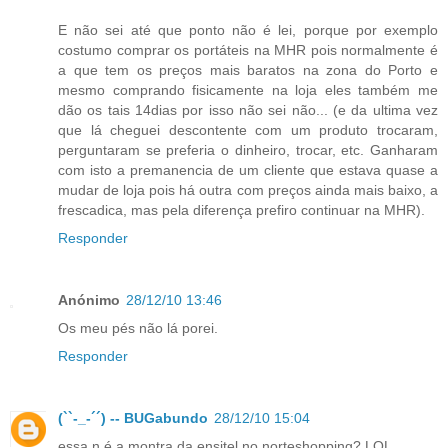
E não sei até que ponto não é lei, porque por exemplo
costumo comprar os portáteis na MHR pois normalmente é
a que tem os preços mais baratos na zona do Porto e
mesmo comprando fisicamente na loja eles também me
dão os tais 14dias por isso não sei não... (e da ultima vez
que lá cheguei descontente com um produto trocaram,
perguntaram se preferia o dinheiro, trocar, etc. Ganharam
com isto a premanencia de um cliente que estava quase a
mudar de loja pois há outra com preços ainda mais baixo, a
frescadica, mas pela diferença prefiro continuar na MHR).
Responder
Anónimo
28/12/10 13:46
Os meu pés não lá porei.
Responder
(``-_-´´) -- BUGabundo
28/12/10 15:04
essa n é a montra da ensitel no norteshopping? LOL