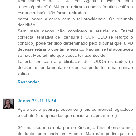
Relativamente ao 2º. Já em Agosto a Ensitel tinha
"escrito/pedido" à MJ para retirar os posts (muitos estão a
esquecer isto). Não foram retirados.
Voltou agora à carga com a tal providencia. Os tribunais
decidirão.
Sem mais dados não considero a atitude da Ensitel
correcta (tentativa de "censura"), CONTUDO (e reforço o
contudo) pode ter sido determinado pelo tribunal que a MJ
devesse retirar o que tinha escrito. Não sei se tal aconteceu
se não. Mas admito que possa ter acontecido.
Lá está. Só com a publicitação de TODOS os dados (a
decisão é fundamental) é que se pode ter uma opinião
válida.
Responder
Jonas
7/1/11 16:54
Agora que a poeira já assentou (mais ou menos), agradeço
o debate (e o apoio dos que decidiram apoiar-me :)
Só uma pequena nota para o Kincas, a Ensitel enviou-me,
de facto, uma carta em Agosto. Mas não pedia que eu