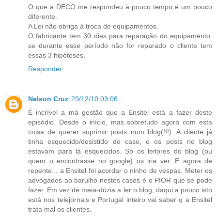
O que a DECO me respondeu à pouco tempo é um pouco
diferente.
A Lei não obriga à troca de equipamentos.
O fabricante tem 30 dias para reparação do equipamento.
se durante esse período não for reparado o cliente tem
essas 3 hipóteses.
Responder
Nelson Cruz
29/12/10 03:06
É incrível a má gestão que a Ensitel está a fazer deste
episódio. Desde o início, mas sobretudo agora com esta
coisa de querer suprimir posts num blog(!!!). A cliente já
tinha esquecido/desistido do caso, e os posts no blog
estavam para lá esquecidos. Só os leitores do blog (ou
quem o encontrasse no google) os iria ver. E agora de
repente... a Ensitel foi acordar o ninho de vespas. Meter os
advogados ao barulho nestes casos é o PIOR que se pode
fazer. Em vez de meia-dúzia a ler o blog, daqui a pouco isto
está nos telejornais e Portugal inteiro vai saber q a Ensitel
trata mal os clientes.