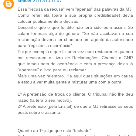
kincas
31/12/10 11:47
Essa "recusa da recusa" vem "apenas" das palavras da MJ.
Como referi ela (para a sua própria credibilidade) devia
colocar publicamente a decisão.
Desconfio que o que foi dito não terá sido bem assim. Se
calahr foi mais algo do género. "Se não aceitavam a sua
reclamação deveria ter chamado um agente da autoridade
para "registar" a ocorrência".
Foi por exemplo o que fiz uma vez num restaurante quando
me recusaram o Livro de Reclamações. Chamei a GNR
que tomou nota da ocorrência e com a presença deles já
"apareceu" o livro para eu reclamar.
Mais uma vez relembro. Há aqui duas situações em causa
e estou a ver muita gente a misturar uma com a outra.
1º A pretensão de troca do cliente. O tribunal não lhe deu
razão (lá terá o seu motivo).
2º A pretensão (pela Ensitel) de que a MJ retirasse os seus
posts sobre o assunto.
Quanto ao 1º julgo que está "fechado".