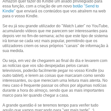
Amazon quer fazer do Kindle um aliado privilegiado para
essa função, com a criação de um novo
botão "Send to
Kindle"
que enviará os conteúdos que vos atraírem na web
para o vosso Kindle.
Se eu já sou grande utilizador do "Watch Later" no YouTube,
acumulando vídeos que me parecem ser interessantes para
depois ver no fim-de-semana; acho que este tipo de sistema
irá tornar-se cada vez mais popular, permitindo que os
utilizadores criem os seus próprios "canais" de informação à
sua medida.
Ou seja, em vez de chegarem ao final do dia e levarem com
as notícias que vos são despejadas pelos canais
televisivos, poderão facilmente pegar no vosso Kindle (ou
outro tablet), e lerem as coisas que marcaram como sendo
interessantes, ou que mereciam uma leitura mais atenta. No
meu caso é frequente passar os olhos por algumas notícias
durante a hora do almoço, sendo que as mais importantes
marco para ler quando chegar a casa.
A grande questão é se teremos tempo para ver/ler tudo
aquilo que vamos marcando para "ver mais tarde". :)