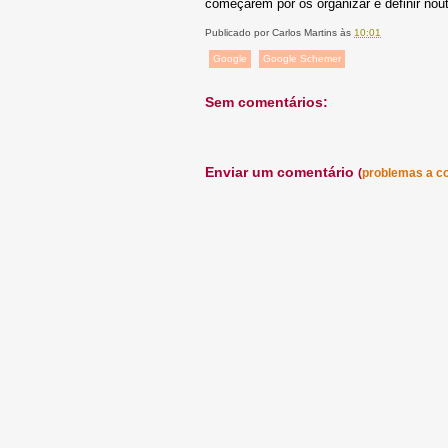
começarem por os organizar e definir nou
Publicado por
Carlos Martins
às
10:01
Google
Google Schemer
Sem comentários:
Enviar um comentário
(
problemas a c