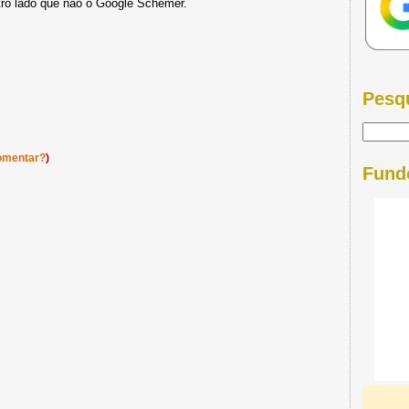
tro lado que não o Google Schemer.
Pesq
omentar?
)
Fund