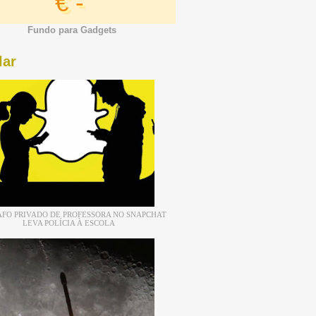
€ -
Fundo para Gadgets
lar
FO PRIVADO DE PROFESSORA NO SNAPCHAT
LEVA POLÍCIA À ESCOLA