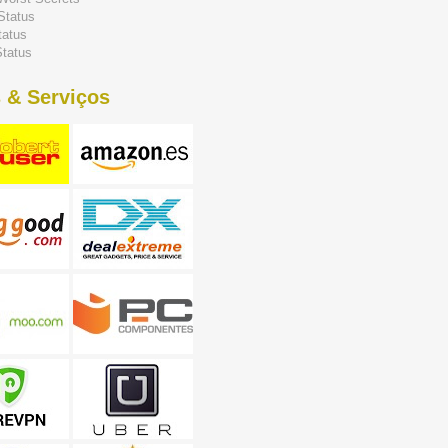
Status
tatus
tatus
 & Serviços