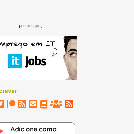
[
anunciar aqui?
]
crever