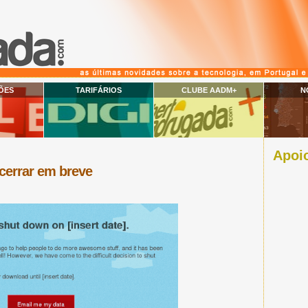
ÕES
TARIFÁRIOS
CLUBE AADM+
N
Apoio
cerrar em breve