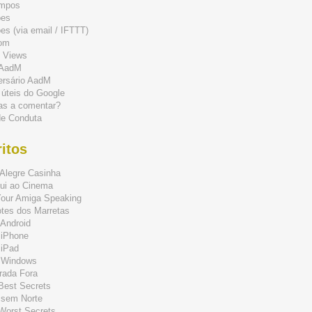
mpos
ões
s (via email / IFTTT)
om
 Views
 AadM
ersário AadM
 úteis do Google
as a comentar?
de Conduta
itos
Alegre Casinha
ui ao Cinema
Your Amiga Speaking
tes dos Marretas
Android
 iPhone
 iPad
 Windows
rada Fora
 Best Secrets
 sem Norte
 Worst Secrets