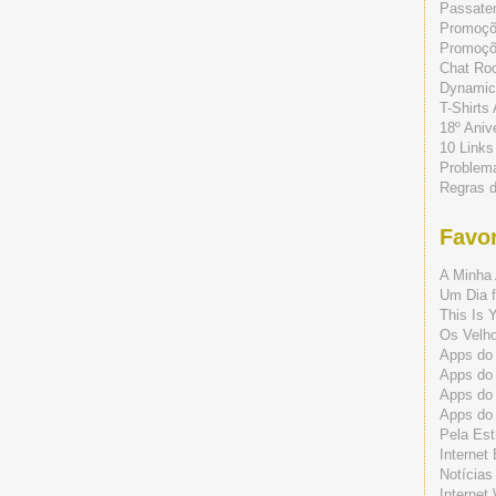
Passate
Promoç
Promoçõe
Chat Ro
Dynamic
T-Shirts
18º Aniv
10 Links
Problem
Regras 
Favor
A Minha 
Um Dia f
This Is 
Os Velho
Apps do 
Apps do
Apps do
Apps do
Pela Est
Internet
Notícias
Internet