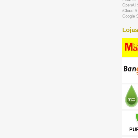
OpenAI 
iCloud S
Google S
Lojas