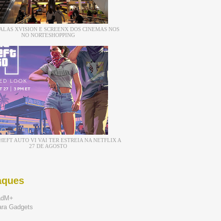
ALAS XVISION E SCREENX DOS CINEMAS NOS
NO NORTESHOPPING
EFT AUTO VI VAI TER ESTREIA NA NETFLIX A
27 DE AGOSTO
aques
adM+
ara Gadgets