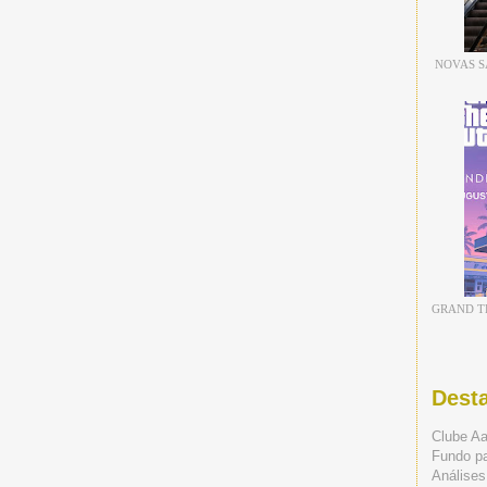
NOVAS S
GRAND TH
Dest
Clube A
Fundo p
Análises