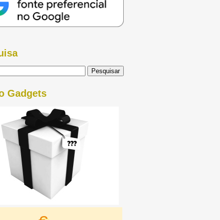
uisa
o Gadgets