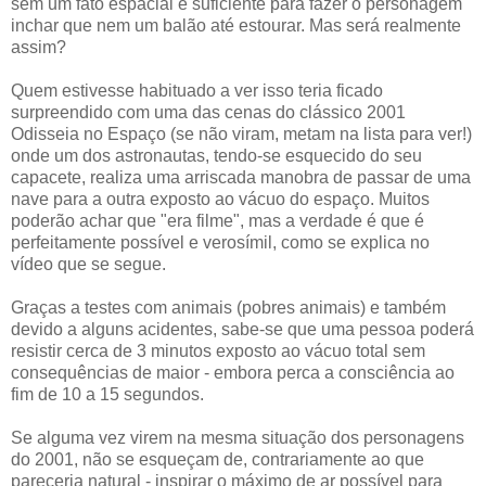
sem um fato espacial é suficiente para fazer o personagem
inchar que nem um balão até estourar. Mas será realmente
assim?
Quem estivesse habituado a ver isso teria ficado
surpreendido com uma das cenas do clássico 2001
Odisseia no Espaço (se não viram, metam na lista para ver!)
onde um dos astronautas, tendo-se esquecido do seu
capacete, realiza uma arriscada manobra de passar de uma
nave para a outra exposto ao vácuo do espaço. Muitos
poderão achar que "era filme", mas a verdade é que é
perfeitamente possível e verosímil, como se explica no
vídeo que se segue.
Graças a testes com animais (pobres animais) e também
devido a alguns acidentes, sabe-se que uma pessoa poderá
resistir cerca de 3 minutos exposto ao vácuo total sem
consequências de maior - embora perca a consciência ao
fim de 10 a 15 segundos.
Se alguma vez virem na mesma situação dos personagens
do 2001, não se esqueçam de, contrariamente ao que
pareceria natural - inspirar o máximo de ar possível para