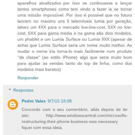
aparelhos atualizados por isso se continuasse a lançar
tantos smartphones como tem vindo a fazer ia se tornar
uma missão impossível. Por isso é possivel que no futuro
lancem no máximo uns 5 telemóveis lumia por geração,
talvez um 4XX para o mercado low-low-cost, 5XX no low-
cost, 6XX para gama média e na gama alta dois modelos,
um phablet e um Lumia Surface ou Lumia 9XX (apesar de
achar que Lumia Surface seria um nome muito melhor. Ao
mudar o nome iria torna-lo mais facilmente num produto
''de classe'' (ao estilo iPhone) algo que seria muito bom
para ajudar as vendas tanto do top de linha, como dos
modelos mais baratos)
Responder
Respostas
Pedro Vales
9/7/15 18:08
Concordo com o seu comentário, aliás depois de ler
isto: http://www.windowscentral.com/microsofts-
restructuring-their-phone-business-was-necessary
fiquei com essa ideia.