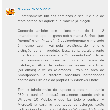
Miketek
9/7/15 22:21
É precisamente um dos caminhos a seguir e que de
resto parece ser aquele que Nadella já "traçou".
Concordo também com o lançamento de 1 ou 2
smartphones topo de gama sob a marca Surface (um
"normal" e um Phablet), já declaradamente o mercado
é mesmo assim, vai pela relevância do nome e
distinção de um produto. Essa seria paralelamente
uma das formas de criar a tal "luz orientadora", não só
nos consumidores como em toda a cadeia de
distribuição. Afinal de contas uma pessoa vai à Fnac
(ou outras) e vê os aclamados "Pro´s na área de
Smartphones" a dizerem absolutas barbaridades
acerca dos Lumias e do próprio OS Windows Phone.
Tem-se falado muito do suposto sucessor do Lumia
930, o qual só chegará certamente quando sair o
Windows 10 Mobile, o que faz todo o sentido. A
Microsoft já garantiu que todas os esforços serão
redireccionados para a plataforma Windows 10 Mobile