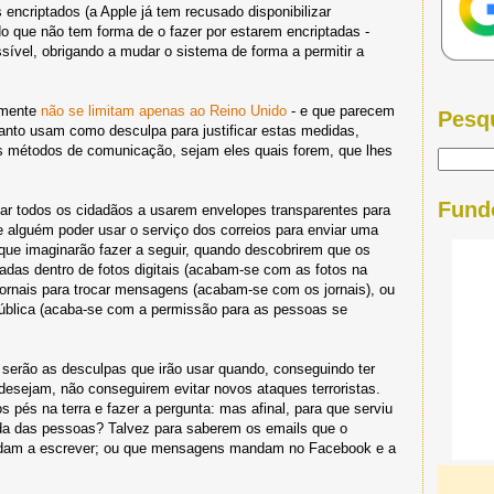
encriptados (a Apple já tem recusado disponibilizar
 que não tem forma de o fazer por estarem encriptadas -
ssível, obrigando a mudar o sistema de forma a permitir a
zmente
não se limitam apenas ao Reino Unido
- e que parecem
Pesq
 tanto usam como desculpa para justificar estas medidas,
ros métodos de comunicação, sejam eles quais forem, que lhes
Fund
gar todos os cidadãos a usarem envelopes transparentes para
e alguém poder usar o serviço dos correios para enviar uma
que imaginarão fazer a seguir, quando descobrirem que os
cadas dentro de fotos digitais (acabam-se com as fotos na
 jornais para trocar mensagens (acabam-se com os jornais), ou
pública (acaba-se com a permissão para as pessoas se
serão as desculpas que irão usar quando, conseguindo ter
desejam, não conseguirem evitar novos ataques terroristas.
s pés na terra e fazer a pergunta: mas afinal, para que serviu
da das pessoas? Talvez para saberem os emails que o
andam a escrever; ou que mensagens mandam no Facebook e a