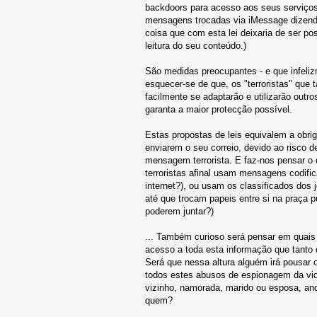
backdoors para acesso aos seus serviços 
mensagens trocadas via iMessage dizendo
coisa que com esta lei deixaria de ser po
leitura do seu conteúdo.)
São medidas preocupantes - e que infeli
esquecer-se de que, os "terroristas" que
facilmente se adaptarão e utilizarão out
garanta a maior protecção possível.
Estas propostas de leis equivalem a obri
enviarem o seu correio, devido ao risco d
mensagem terrorista. E faz-nos pensar o 
terroristas afinal usam mensagens codifi
internet?), ou usam os classificados dos
até que trocam papeis entre si na praça 
poderem juntar?)
... Também curioso será pensar em quais 
acesso a toda esta informação que tanto 
Será que nessa altura alguém irá pousar o
todos estes abusos de espionagem da vi
vizinho, namorada, marido ou esposa, 
quem?