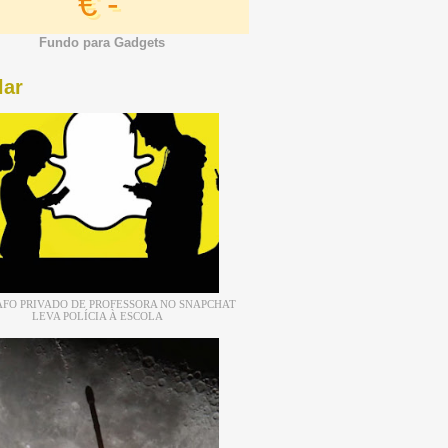
€ -
Fundo para Gadgets
lar
FO PRIVADO DE PROFESSORA NO SNAPCHAT
LEVA POLÍCIA À ESCOLA