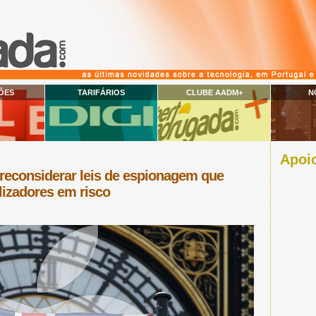
ÕES
TARIFÁRIOS
CLUBE AADM+
N
Apoio
reconsiderar leis de espionagem que
lizadores em risco