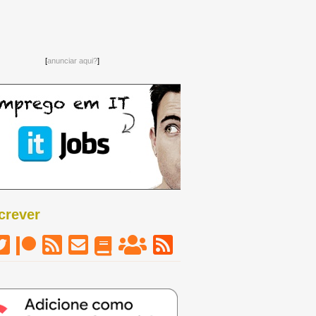
[
anunciar aqui?
]
crever