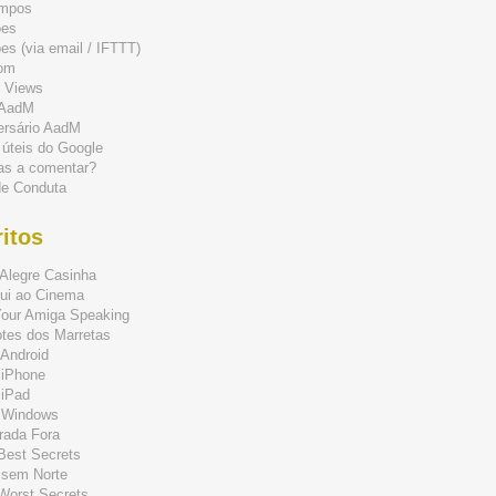
mpos
ões
s (via email / IFTTT)
om
 Views
 AadM
ersário AadM
 úteis do Google
as a comentar?
de Conduta
itos
Alegre Casinha
ui ao Cinema
Your Amiga Speaking
tes dos Marretas
Android
 iPhone
 iPad
 Windows
rada Fora
 Best Secrets
 sem Norte
 Worst Secrets