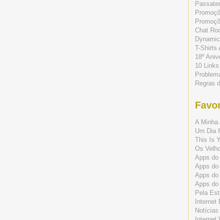
Passate
Promoç
Promoçõe
Chat Ro
Dynamic
T-Shirts
18º Aniv
10 Links
Problem
Regras 
Favor
A Minha 
Um Dia f
This Is 
Os Velho
Apps do 
Apps do
Apps do
Apps do
Pela Est
Internet
Notícias
Internet