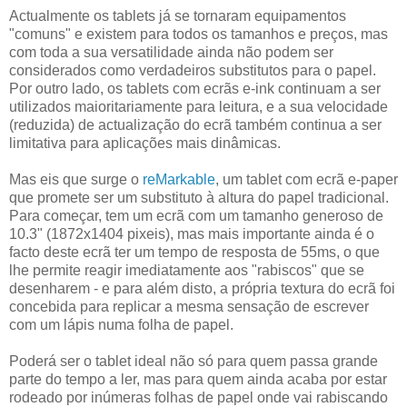
Actualmente os tablets já se tornaram equipamentos
"comuns" e existem para todos os tamanhos e preços, mas
com toda a sua versatilidade ainda não podem ser
considerados como verdadeiros substitutos para o papel.
Por outro lado, os tablets com ecrãs e-ink continuam a ser
utilizados maioritariamente para leitura, e a sua velocidade
(reduzida) de actualização do ecrã também continua a ser
limitativa para aplicações mais dinâmicas.
Mas eis que surge o
reMarkable
, um tablet com ecrã e-paper
que promete ser um substituto à altura do papel tradicional.
Para começar, tem um ecrã com um tamanho generoso de
10.3" (1872x1404 pixeis), mas mais importante ainda é o
facto deste ecrã ter um tempo de resposta de 55ms, o que
lhe permite reagir imediatamente aos "rabiscos" que se
desenharem - e para além disto, a própria textura do ecrã foi
concebida para replicar a mesma sensação de escrever
com um lápis numa folha de papel.
Poderá ser o tablet ideal não só para quem passa grande
parte do tempo a ler, mas para quem ainda acaba por estar
rodeado por inúmeras folhas de papel onde vai rabiscando