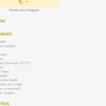
€ -
Fundo para Gadgets
lar
aques
adM+
ara Gadgets
mpos
ões
s (via email / IFTTT)
om
 Views
 AadM
ersário AadM
 úteis do Google
as a comentar?
de Conduta
itos