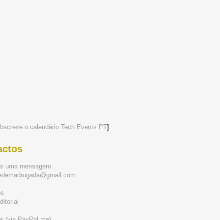
bscreve o calendário Tech Events PT
]
actos
os uma mensagem
tedemadrugada@gmail.com
ós
itorial
s (via PayPal.me)