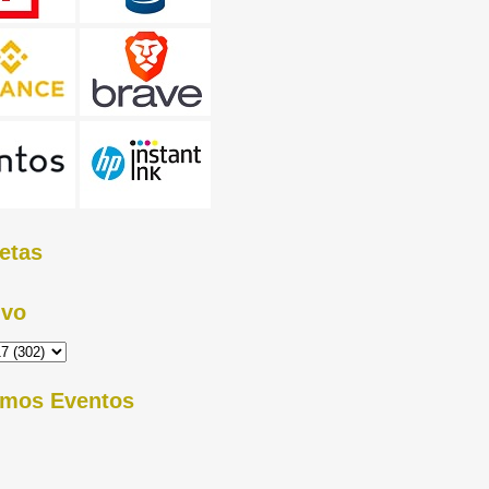
etas
ivo
imos Eventos