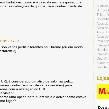
ida aos tradutores, como é o caso da minha esposa, que
A Minha 
udar as definições da google. Tens conhecimento de
Um Dia f
This Is 
Os Velho
Apps do 
Apps do
Apps do
Apps do
Pela Est
/10/17 17:04
Internet
s sob vários perfis diferentes no Chrome (ou em modo
Notícias
bastarem 2)
Internet
OpenAI 
iCloud S
Google S
Lojas
 URL é considerado um ativo de valor na web...
 várias contas (em vez de várias sessões) para
penas com a alteração do URL.
a viajar?
o como uma opção para quem viaja e deixar como estava
mo lugar?