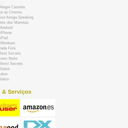
Alegre Casinha
ui ao Cinema
Your Amiga Speaking
tes dos Marretas
Android
 iPhone
 iPad
 Windows
rada Fora
 Best Secrets
 sem Norte
 Worst Secrets
Status
tatus
tatus
 & Serviços