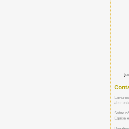
[
su
Cont
Envia-n
abertoa
Sobre n
Equipa ed
Donativo