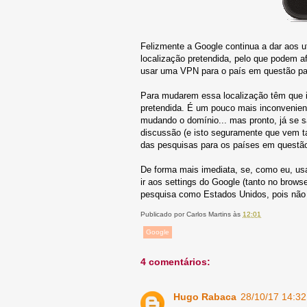
Felizmente a Google continua a dar aos u
localização pretendida, pelo que podem af
usar uma VPN para o país em questão par
Para mudarem essa localização têm que ir
pretendida. É um pouco mais inconvenie
mudando o domínio... mas pronto, já se 
discussão (e isto seguramente que vem t
das pesquisas para os países em questão
De forma mais imediata, se, como eu, us
ir aos settings do Google (tanto no brows
pesquisa como Estados Unidos, pois não b
Publicado por
Carlos Martins
às
12:01
Google
4 comentários:
Hugo Rabaca
28/10/17 14:32