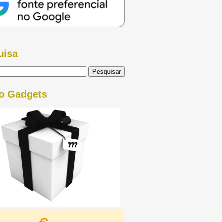
uisa
o Gadgets