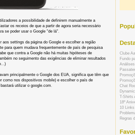
tilizadores a possibilidade de definirem manualmente a
Popu
astar os receios de que a partir de agora seria necessário
a se poder usar o Google "de lá".
Dest
 aos settings da página do Google e escolher a região
nte para quem mudava frequentemente de país de pesquisa
sabe que contra a Google não há muitas hipóteses de
Clube A
ambém no seguimento das exigências de eliminar resultados
Fundo p
...)
Análises
Passate
avam principalmente o Google dos EUA, significa que têm que
Promoç
er como nos dispositivos mobile) e escolher o país de
Promoçõe
astará utilizar o google.com.
Chat Ro
Dynamic
T-Shirts
18º Aniv
10 Links
Problem
Regras 
Favor