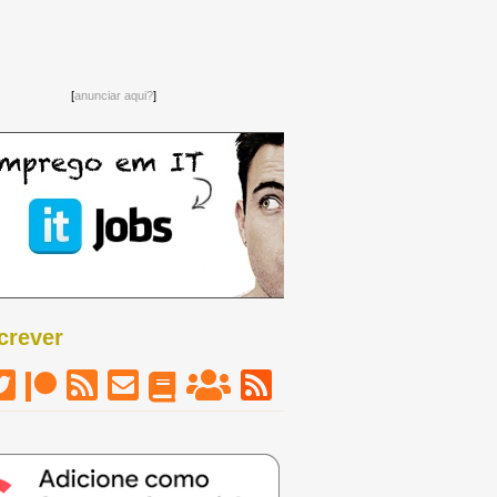
[
anunciar aqui?
]
crever