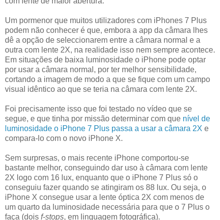
com lente de maior abertura.
Um pormenor que muitos utilizadores com iPhones 7 Plus
podem não conhecer é que, embora a app da câmara lhes
dê a opção de seleccionarem entre a câmara normal e a
outra com lente 2X, na realidade isso nem sempre acontece.
Em situações de baixa luminosidade o iPhone pode optar
por usar a câmara normal, por ter melhor sensibilidade,
cortando a imagem de modo a que se fique com um campo
visual idêntico ao que se teria na câmara com lente 2X.
Foi precisamente isso que foi testado no vídeo que se
segue, e que tinha por missão determinar com que
nível de
luminosidade o iPhone 7 Plus passa a usar a câmara 2X
e
compara-lo com o novo iPhone X.
Sem surpresas, o mais recente iPhone comportou-se
bastante melhor, conseguindo dar uso à câmara com lente
2X logo com 16 lux, enquanto que o iPhone 7 Plus só o
conseguiu fazer quando se atingiram os 88 lux. Ou seja, o
iPhone X consegue usar a lente óptica 2X com menos de
um quarto da luminosidade necessária para que o 7 Plus o
faça (dois
f-stops
, em linguagem fotográfica).