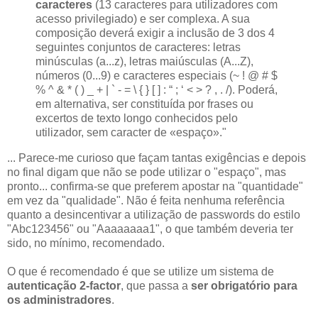
caracteres
(13 caracteres para utilizadores com
acesso privilegiado) e ser complexa. A sua
composição deverá exigir a inclusão de 3 dos 4
seguintes conjuntos de caracteres: letras
minúsculas (a...z), letras maiúsculas (A...Z),
números (0...9) e caracteres especiais (~ ! @ # $
% ^ & * ( ) _ + | ` - = \ { } [ ] : “ ; ‘ < > ? , . /). Poderá,
em alternativa, ser constituída por frases ou
excertos de texto longo conhecidos pelo
utilizador, sem caracter de «espaço»."
... Parece-me curioso que façam tantas exigências e depois
no final digam que não se pode utilizar o "espaço", mas
pronto... confirma-se que preferem apostar na "quantidade"
em vez da "qualidade". Não é feita nenhuma referência
quanto a desincentivar a utilização de passwords do estilo
"Abc123456" ou "Aaaaaaaa1", o que também deveria ter
sido, no mínimo, recomendado.
O que é recomendado é que se utilize um sistema de
autenticação 2-factor
, que passa a
ser obrigatório para
os administradores
.