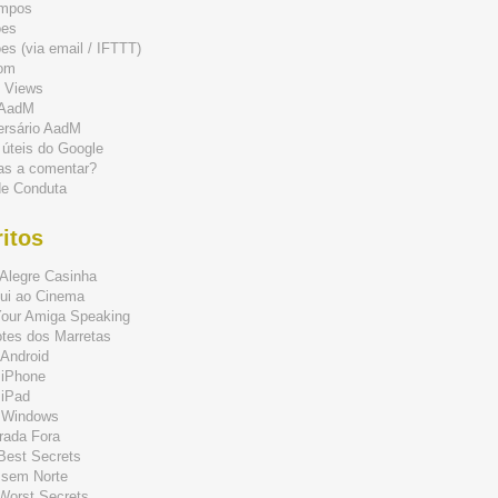
mpos
ões
s (via email / IFTTT)
om
 Views
 AadM
ersário AadM
 úteis do Google
as a comentar?
de Conduta
itos
Alegre Casinha
ui ao Cinema
Your Amiga Speaking
tes dos Marretas
Android
 iPhone
 iPad
 Windows
rada Fora
 Best Secrets
 sem Norte
 Worst Secrets