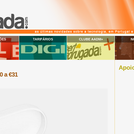
ÕES
TARIFÁRIOS
CLUBE AADM+
N
Apoio
0 a €31