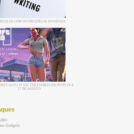
RÍCULOS COM INSTRUÇÕES AI INVISÍVEIS
EFT AUTO VI VAI TER ESTREIA NA NETFLIX A
27 DE AGOSTO
aques
adM+
ara Gadgets