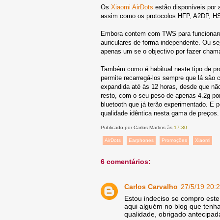
Os
Xiaomi AirDots
estão disponíveis por 
assim como os protocolos HFP, A2DP, H
Embora contem com TWS para funcionarem
auriculares de forma independente. Ou s
apenas um se o objectivo por fazer chama
Também como é habitual neste tipo de pro
permite recarregá-los sempre que lá são 
expandida até às 12 horas, desde que n
resto, com o seu peso de apenas 4.2g por
bluetooth que já terão experimentado. E 
qualidade idêntica nesta gama de preços.
Publicado por
Carlos Martins
às
17:30
AirDots
Earphones
Promoções
Xiaomi
6 comentários:
Carlos Carvalho
27/5/19 20:
Estou indeciso se compro est
aqui alguém no blog que tenh
qualidade, obrigado antecipa