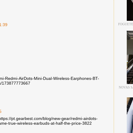
1:39
FOGUETE
omi-Redmi-AirDots-Mini-Dual-Wireless-Earphones-BT-
s/173877773667
NOVAS S
5
https://pt.gearbest.com/blog/new-gear/redmi-airdots-
ame-true-wireless-earbuds-at-half-the-price-3822