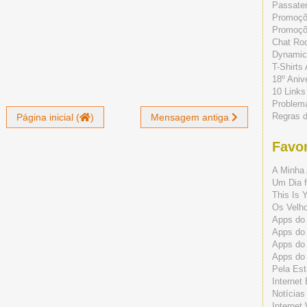
Passate
Promoç
Promoçõe
Chat Ro
Dynamic
T-Shirts
18º Aniv
10 Links
Problem
Regras 
Página inicial (
)
Mensagem antiga
Favor
A Minha 
Um Dia f
This Is 
Os Velho
Apps do 
Apps do
Apps do
Apps do
Pela Est
Internet
Notícias
Internet