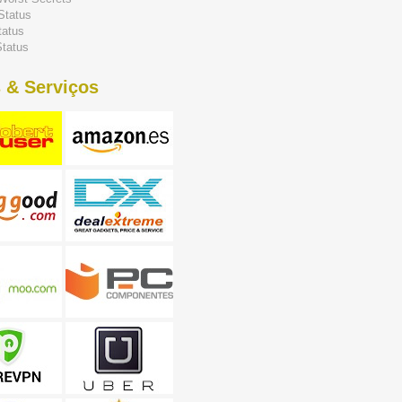
Status
tatus
tatus
 & Serviços