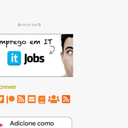
[
anunciar aqui?
]
crever