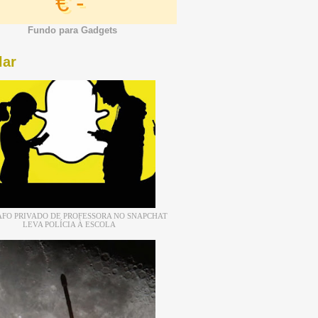
€ -
Fundo para Gadgets
lar
FO PRIVADO DE PROFESSORA NO SNAPCHAT
LEVA POLÍCIA À ESCOLA