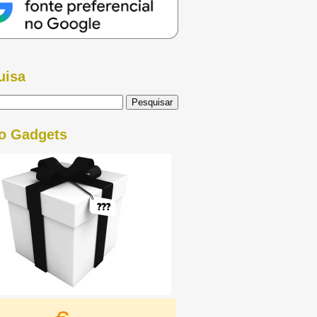
uisa
o Gadgets