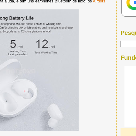
a ajuda, e tem uns earphones Bluetooth de luxo: os
Airdots
.
Pesq
Fund