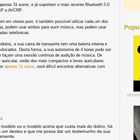
apenas 31 euros, e já suportam o mais recente Bluetooth 5.0
SP e AVCRP.
 em stereo puro, é também possível utilizar cada um dos
Popu
eja, podem usar ambos para ouvir música, mas podem usar
das telefónicas.
dutos, a sua caixa de transporte tem uma bateria interna e
colocados. Desta forma, a sua autonomia de 4 horas pode ser
ão façam uma sessão contínua de audição de música. De
 auricular, serão dos mais compactos e leves auriculares
por
apenas 31 euros
, será difícil encontrar alternativas com
DESABA
24
e modelo ou o modelo acima que custa mais do dobro, há
a um destes e que me possa dar um testemunho da sua
damente.