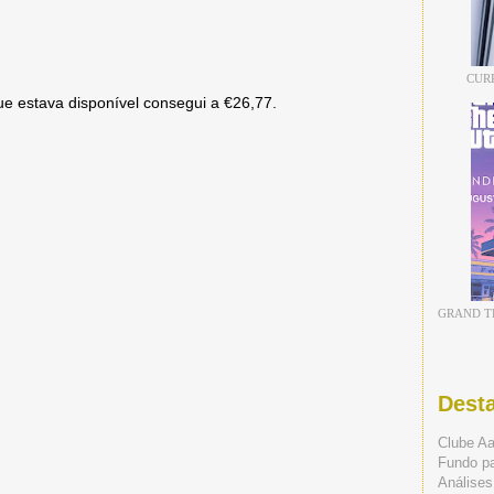
CUR
 estava disponível consegui a €26,77.
GRAND TH
Dest
Clube A
Fundo p
Análises