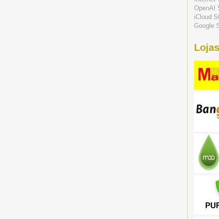
OpenAI 
iCloud S
Google S
Lojas