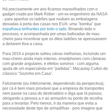
Há precisamente um ano ficamos maravilhados com o
gadget criado por Mark Rober - um ex-engenheiro da NASA
- para apanhar os ladrões que roubam as embalagens
deixadas à porta das casas nos EUA: uma "bomba" que
espalhava brilhantes por todo o lado
, filmando todo o
processo, e acompanhada por umas baforadas de mau-
cheiro para incentivar que os ditos ladrões se apressassem
a deitarem fora a caixa.
Para 2019 o projecto sofreu várias melhorias, incluindo um
mau-cheiro ainda mais intenso, smartphones com câmaras
com grande angulares, e efeitos sonoros - com alguma
ajuda de um especialista em "partidas": Macaulay Culkin do
clássico "Sozinho em Casa".
Felizmente (ou infelizmente, dependendo da perspectiva),
por cá é bem mais provável que a empresa de transportes
nem passe na casa do destinatário e diga que lá passou;
obrigando a pessoa a ir ao armazém ou ponto de recolha
para a levantar. Pelo menos, é da maneira que evita a
necessidade deste tipo de armadilhas - pois imagino que