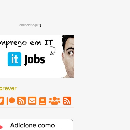
[
anunciar aqui?
]
crever