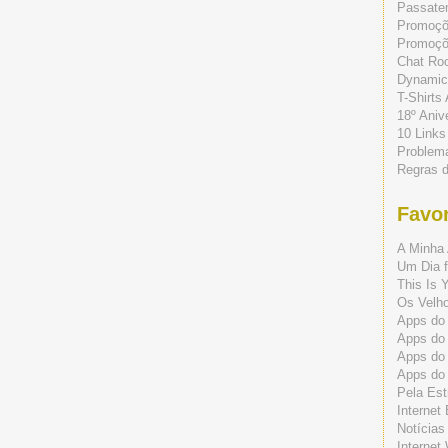
Passate
Promoç
Promoçõe
Chat Ro
Dynamic
T-Shirts
18º Aniv
10 Links
Problem
Regras 
Favor
A Minha 
Um Dia f
This Is 
Os Velho
Apps do 
Apps do
Apps do
Apps do
Pela Est
Internet
Notícias
Internet