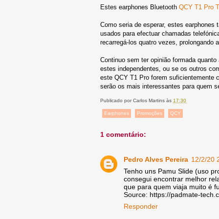
Estes earphones Bluetooth
QCY T1 Pro 
Como seria de esperar, estes earphones
usados para efectuar chamadas telefónica
recarregá-los quatro vezes, prolongando a
Continuo sem ter opinião formada quanto
estes independentes, ou se os outros co
este QCY T1 Pro forem suficientemente c
serão os mais interessantes para quem se
Publicado por
Carlos Martins
às
17:30
Earphones
Promoções
QCY
1 comentário:
Pedro Alves Pereira
12/2/20 
Tenho uns Pamu Slide (uso prof
consegui encontrar melhor rel
que para quem viaja muito é f
Source: https://padmate-tech.
Responder