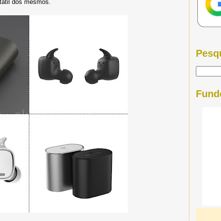
tátil dos mesmos.
Pesq
Fund