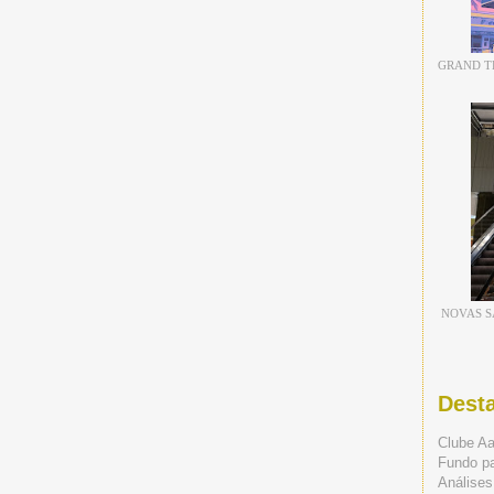
GRAND TH
NOVAS S
Dest
Clube A
Fundo p
Análises