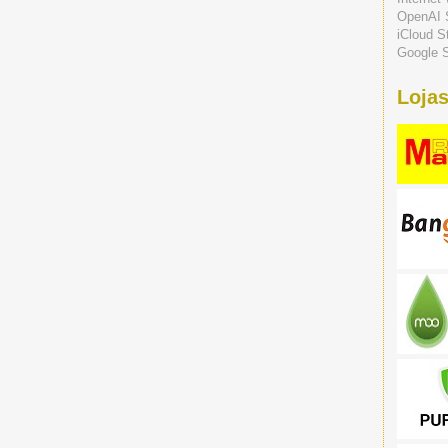
OpenAI 
iCloud S
Google S
Lojas