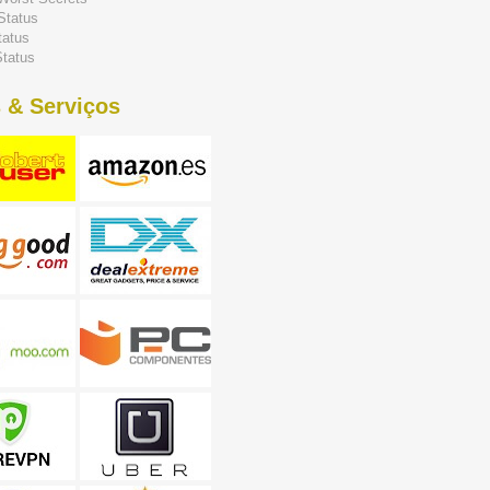
Status
tatus
tatus
 & Serviços