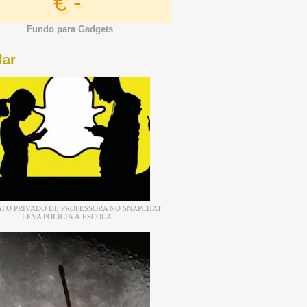
€ -
Fundo para Gadgets
lar
FO PRIVADO DE PROFESSORA NO SNAPCHAT
LEVA POLÍCIA À ESCOLA