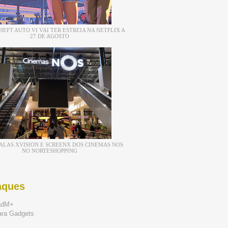
EFT AUTO VI VAI TER ESTREIA NA NETFLIX A
27 DE AGOSTO
ALAS XVISION E SCREENX DOS CINEMAS NOS
NO NORTESHOPPING
aques
adM+
ara Gadgets