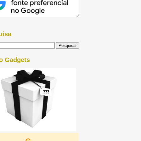
uisa
o Gadgets