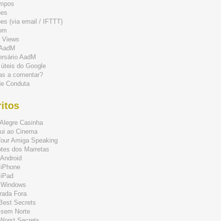
mpos
ões
s (via email / IFTTT)
om
 Views
 AadM
ersário AadM
 úteis do Google
as a comentar?
de Conduta
itos
Alegre Casinha
ui ao Cinema
Your Amiga Speaking
tes dos Marretas
Android
 iPhone
 iPad
 Windows
rada Fora
 Best Secrets
 sem Norte
 Worst Secrets