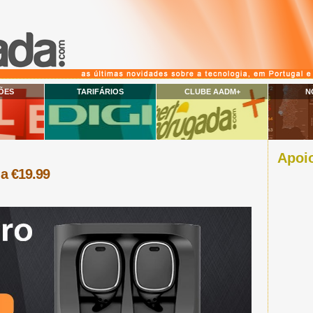
ÕES
TARIFÁRIOS
CLUBE AADM+
N
Apoio
a €19.99