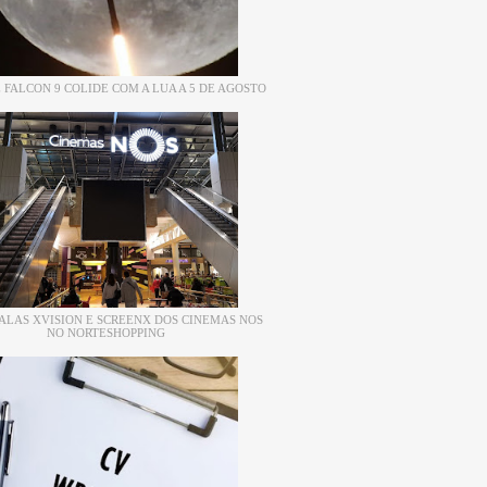
 FALCON 9 COLIDE COM A LUA A 5 DE AGOSTO
ALAS XVISION E SCREENX DOS CINEMAS NOS
NO NORTESHOPPING