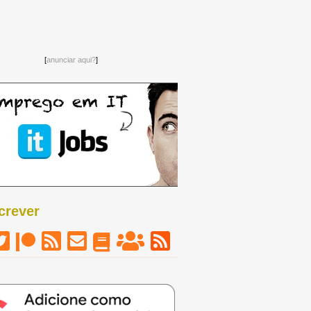
[
anunciar aqui?
]
crever