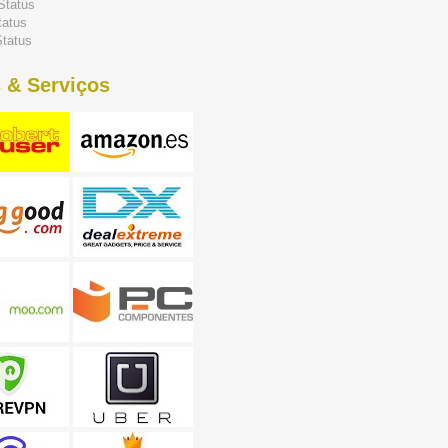
Status
tatus
tatus
 & Serviços