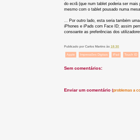
do ecrã (que num tablet poderia ser mais
mesmo com o tablet pousado numa mesa (o
... Por outro lado, esta seria também um
iPhones e iPads com Face ID; assim per
consoante as preferências dos utilizadore
Publicado por
Carlos Martins
às
18:30
Apple
Impressões Digitais
iPad
Touch ID
Sem comentários:
Enviar um comentário
(
problemas a c