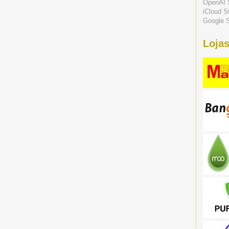
OpenAI 
iCloud S
Google S
Lojas