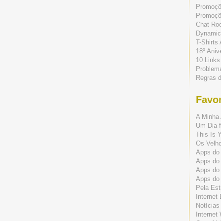
Promoç
Promoçõe
Chat Ro
Dynamic
T-Shirts
18º Aniv
10 Links
Problem
Regras 
Favor
A Minha 
Um Dia f
This Is 
Os Velho
Apps do 
Apps do
Apps do
Apps do
Pela Est
Internet
Notícias
Internet