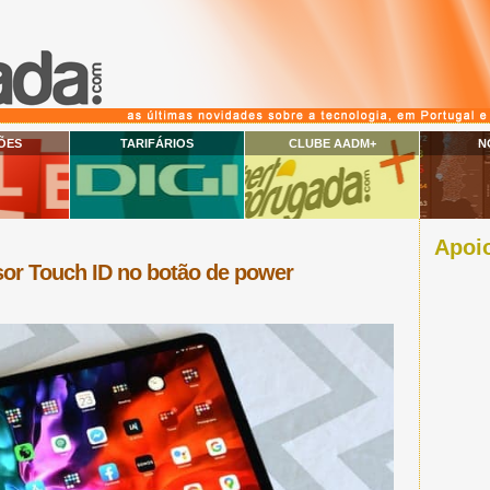
ÕES
TARIFÁRIOS
CLUBE AADM+
N
Apoio
sor Touch ID no botão de power