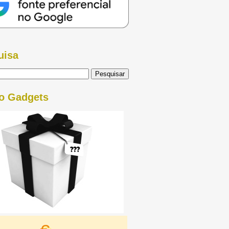
uisa
o Gadgets