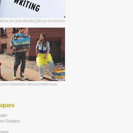
RÍCULOS COM INSTRUÇÕES AI INVISÍVEIS
LEGO INSIDERS CHEGA A PORTUGAL
aques
adM+
ara Gadgets
mpos