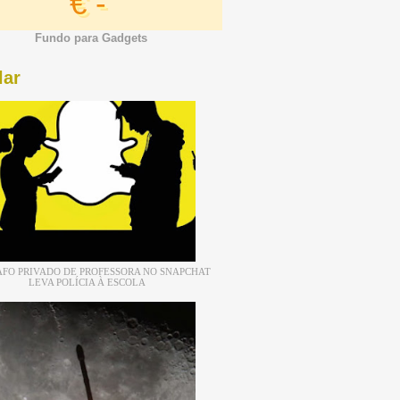
€ -
Fundo para Gadgets
lar
FO PRIVADO DE PROFESSORA NO SNAPCHAT
LEVA POLÍCIA À ESCOLA