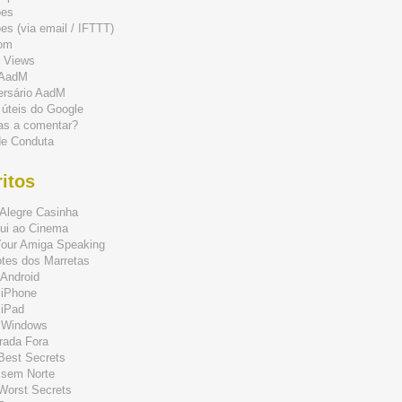
ões
s (via email / IFTTT)
om
 Views
 AadM
ersário AadM
 úteis do Google
as a comentar?
de Conduta
itos
Alegre Casinha
ui ao Cinema
Your Amiga Speaking
tes dos Marretas
Android
 iPhone
 iPad
 Windows
rada Fora
 Best Secrets
 sem Norte
 Worst Secrets