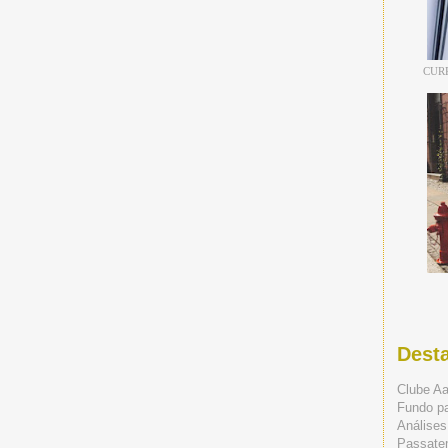
CUR
Dest
Clube A
Fundo p
Análises
Passate