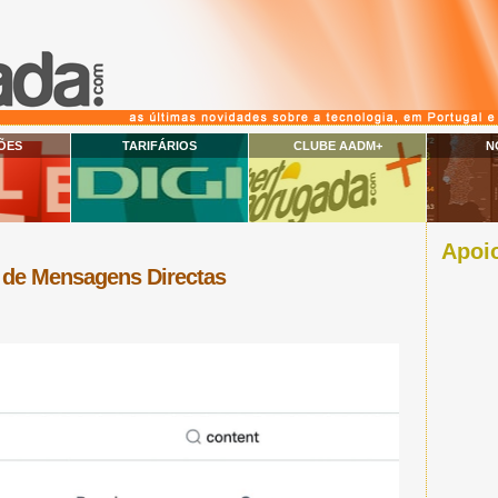
ÕES
TARIFÁRIOS
CLUBE AADM+
N
Apoio
 de Mensagens Directas