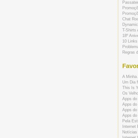
Passate
Promoç
Promoçõe
Chat Ro
Dynamic
T-Shirts
18º Aniv
10 Links
Problem
Regras 
Favor
A Minha 
Um Dia f
This Is 
Os Velho
Apps do 
Apps do
Apps do
Apps do
Pela Est
Internet
Notícias
Internet