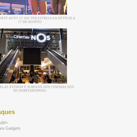
EFT AUTO VI VAI TER ESTREIA NA NETFLIX A
27 DE AGOSTO
ALAS XVISION E SCREENX DOS CINEMAS NOS
NO NORTESHOPPING
aques
adM+
ara Gadgets