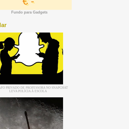
€ -
Fundo para Gadgets
lar
FO PRIVADO DE PROFESSORA NO SNAPCHAT
LEVA POLÍCIA À ESCOLA