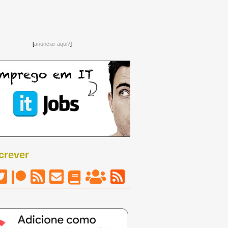
[
anunciar aqui?
]
crever