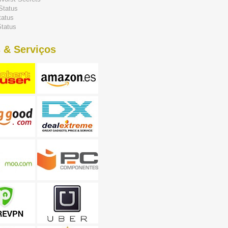
Status
tatus
tatus
 & Serviços