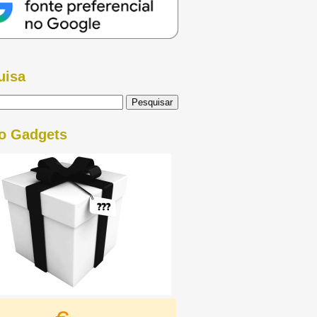
uisa
o Gadgets