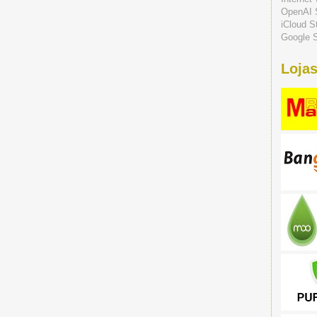
OpenAI 
iCloud S
Google S
Lojas