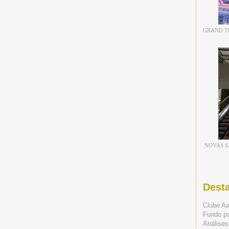
GRAND TH
NOVAS S
Dest
Clube A
Fundo p
Análises