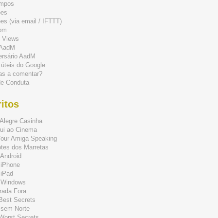
mpos
ões
s (via email / IFTTT)
om
 Views
 AadM
ersário AadM
 úteis do Google
as a comentar?
de Conduta
itos
Alegre Casinha
ui ao Cinema
Your Amiga Speaking
tes dos Marretas
Android
 iPhone
 iPad
 Windows
rada Fora
 Best Secrets
 sem Norte
 Worst Secrets