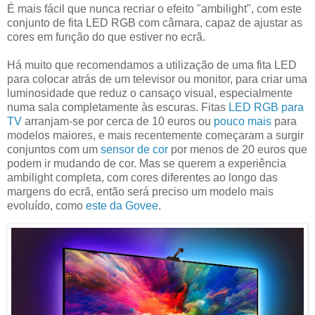
É mais fácil que nunca recriar o efeito "ambilight", com este
conjunto de fita LED RGB com câmara, capaz de ajustar as
cores em função do que estiver no ecrã.
Há muito que recomendamos a utilização de uma fita LED
para colocar atrás de um televisor ou monitor, para criar uma
luminosidade que reduz o cansaço visual, especialmente
numa sala completamente às escuras. Fitas
LED RGB para
TV
arranjam-se por cerca de 10 euros ou
pouco mais
para
modelos maiores, e mais recentemente começaram a surgir
conjuntos com um
sensor de cor
por menos de 20 euros que
podem ir mudando de cor. Mas se querem a experiência
ambilight completa, com cores diferentes ao longo das
margens do ecrã, então será preciso um modelo mais
evoluído, como
este da Govee
.