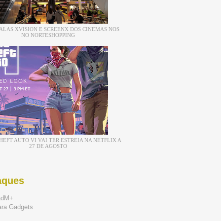
ALAS XVISION E SCREENX DOS CINEMAS NOS
NO NORTESHOPPING
EFT AUTO VI VAI TER ESTREIA NA NETFLIX A
27 DE AGOSTO
aques
adM+
ara Gadgets