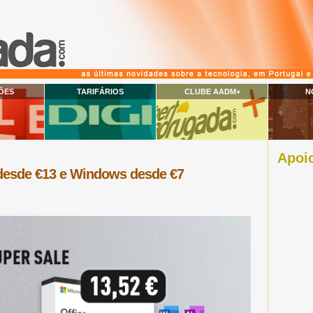
ÕES
TARIFÁRIOS
CLUBE AADM+
N
Apoio
desde €13 e Windows desde €7