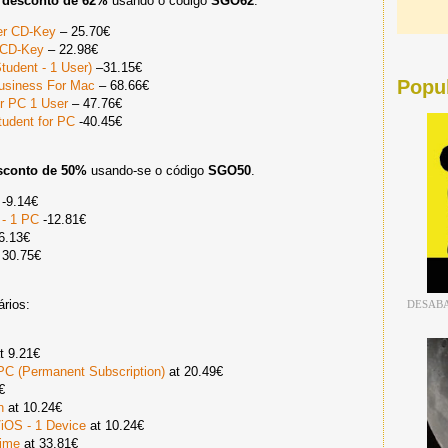
m
desconto de 62%
usando o código
SGO62
.
ser CD-Key
– 25.70€
r CD-Key
– 22.98€
tudent - 1 User)
–31.15€
Popu
usiness For Mac
– 68.66€
r PC 1 User
– 47.76€
tudent for PC
-40.45€
sconto de 50%
usando-se o código
SGO50
.
-9.14€
 - 1 PC
-12.81€
6.13€
 30.75€
ários:
DESABA
t 9.21€
PC (Permanent Subscription)
at 20.49€
€
n
at 10.24€
iOS - 1 Device
at 10.24€
time
at 33.81€