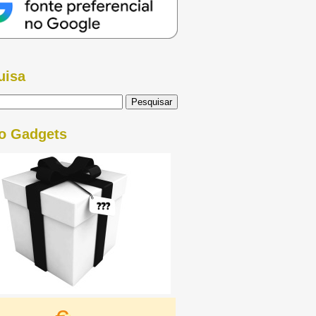
uisa
o Gadgets