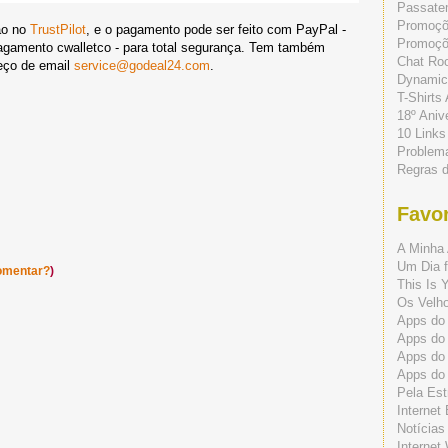
Passate
Promoç
ão no
TrustPilot
, e o pagamento pode ser feito com PayPal -
Promoçõe
agamento cwalletco - para total segurança. Tem também
Chat Ro
eço de email
service@godeal24.com
.
Dynamic
T-Shirts
18º Aniv
10 Links
Problem
Regras 
Favor
A Minha 
Um Dia f
omentar?
)
This Is 
Os Velho
Apps do 
Apps do
Apps do
Apps do
Pela Est
Internet
Notícias
Internet