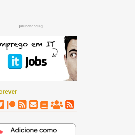
[
anunciar aqui?
]
crever