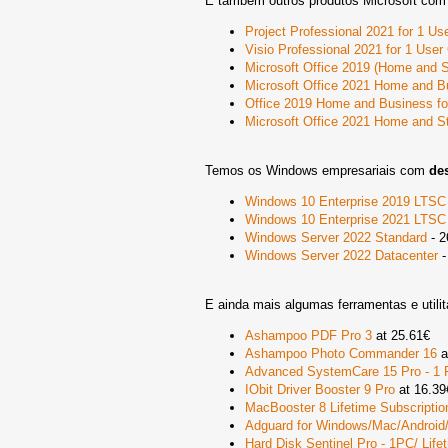
E também outros produtos Microsoft co
Project Professional 2021 for 1 U
Visio Professional 2021 for 1 Use
Microsoft Office 2019 (Home and S
Microsoft Office 2021 Home and B
Office 2019 Home and Business fo
Microsoft Office 2021 Home and S
Temos os Windows empresariais com
de
Windows 10 Enterprise 2019 LTSC
Windows 10 Enterprise 2021 LTSC
Windows Server 2022 Standard
- 2
Windows Server 2022 Datacenter
-
E ainda mais algumas ferramentas e utilit
Ashampoo PDF Pro 3
at 25.61€
Ashampoo Photo Commander 16
a
Advanced SystemCare 15 Pro - 1 
IObit Driver Booster 9 Pro
at 16.39
MacBooster 8 Lifetime Subscriptio
Adguard for Windows/Mac/Android/
Hard Disk Sentinel Pro - 1PC/ Life