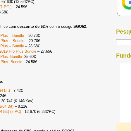
 67.63€ (13.52€/PC)
(1 PC )
– 24.59€
8.68€
Office com
desconto de 62%
com o código
SGO62
:
Pesq
 Plus – Bundle
– 30.73€
 Plus – Bundle
– 29.70€
 Plus – Bundle
– 28.68€
 2019 Pro Plus Bundle
– 27.65€
Fund
 Plus -Bundle
-25.60€
 Plus -Bundle
- 24.58€
to
.
4 Bit)
- 7.42€
.24€
 30.74€ (6.14€/Key)
64 Bit)
– 8.12€
4 Bit) (2 PC)
- 12.67€ (6.33€/PC)