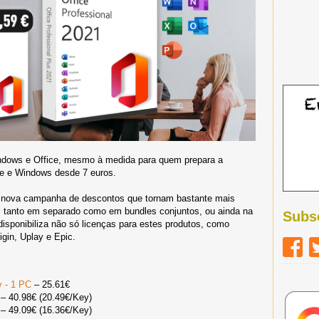
dows e Office, mesmo à medida para quem prepara a
ce e Windows desde 7 euros.
o nova campanha de descontos que tornam bastante mais
, tanto em separado como em bundles conjuntos, ou ainda na
Subs
disponibiliza não só licenças para estes produtos, como
gin, Uplay e Epic.
y - 1 PC
– 25.61€
– 40.98€ (20.49€/Key)
k
– 49.09€ (16.36€/Key)