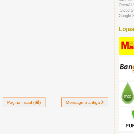
OpenAI 
iCloud S
Google S
Lojas
Página inicial (
)
Mensagem antiga