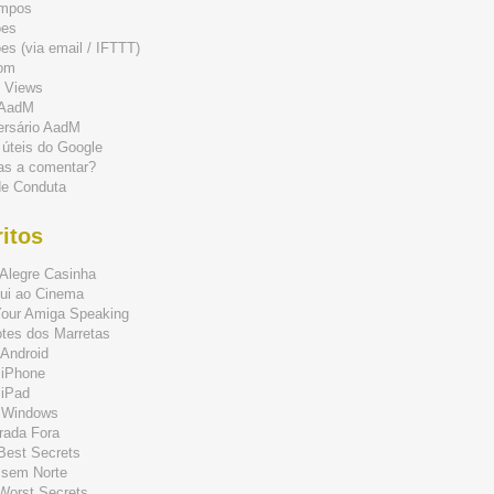
mpos
ões
s (via email / IFTTT)
om
 Views
 AadM
ersário AadM
 úteis do Google
as a comentar?
de Conduta
itos
Alegre Casinha
ui ao Cinema
Your Amiga Speaking
tes dos Marretas
Android
 iPhone
 iPad
 Windows
rada Fora
 Best Secrets
 sem Norte
 Worst Secrets