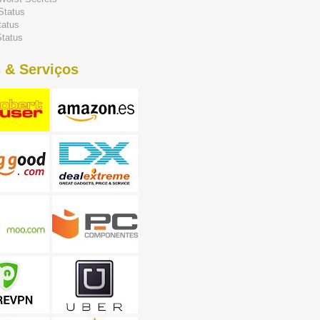
Status
tatus
tatus
 & Serviços