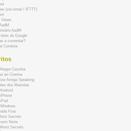
ões
s (via email / IFTTT)
om
 Views
 AadM
ersário AadM
 úteis do Google
as a comentar?
de Conduta
itos
Alegre Casinha
ui ao Cinema
Your Amiga Speaking
tes dos Marretas
Android
 iPhone
 iPad
 Windows
rada Fora
 Best Secrets
 sem Norte
 Worst Secrets