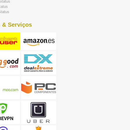
Status
tatus
tatus
 & Serviços