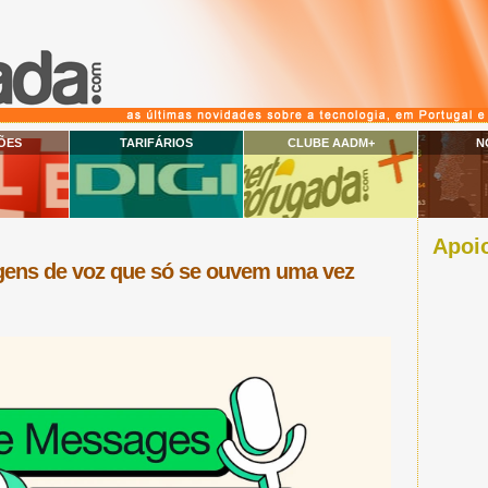
ÕES
TARIFÁRIOS
CLUBE AADM+
N
Apoio
ns de voz que só se ouvem uma vez