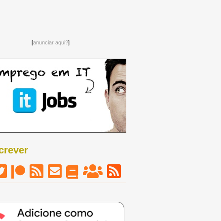
[
anunciar aqui?
]
Ganha gadget da semana
crever