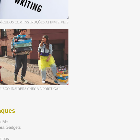
RÍCULOS COM INSTRUÇÕES AI INVISÍVEIS
LEGO INSIDERS CHEGA A PORTUGAL
aques
adM+
ara Gadgets
mpos