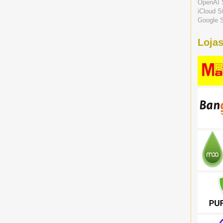
OpenAI 
iCloud S
Google S
Lojas