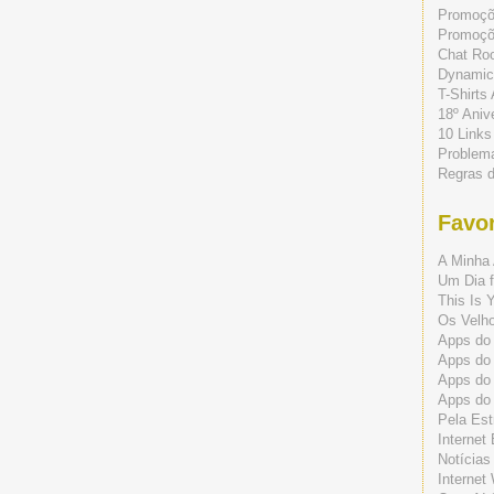
Promoç
Promoçõe
Chat Ro
Dynamic
T-Shirts
18º Aniv
10 Links
Problem
Regras 
Favor
A Minha 
Um Dia f
This Is 
Os Velho
Apps do 
Apps do
Apps do
Apps do
Pela Est
Internet
Notícias
Internet