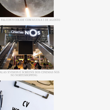
 FALCON 9 COLIDE COM A LUA A 5 DE AGOSTO
ALAS XVISION E SCREENX DOS CINEMAS NOS
NO NORTESHOPPING