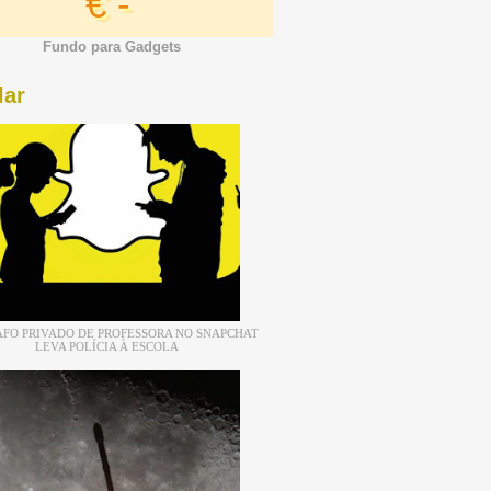
€ -
Fundo para Gadgets
lar
FO PRIVADO DE PROFESSORA NO SNAPCHAT
LEVA POLÍCIA À ESCOLA