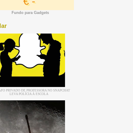
€ -
Fundo para Gadgets
lar
FO PRIVADO DE PROFESSORA NO SNAPCHAT
LEVA POLÍCIA À ESCOLA