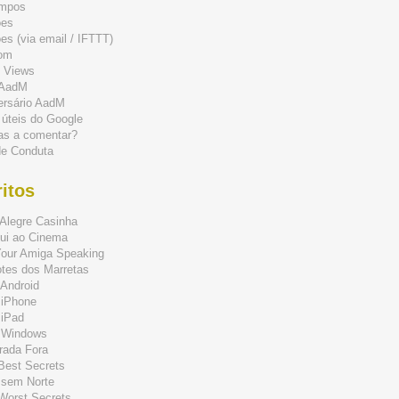
mpos
ões
s (via email / IFTTT)
om
 Views
 AadM
ersário AadM
 úteis do Google
as a comentar?
de Conduta
itos
Alegre Casinha
ui ao Cinema
Your Amiga Speaking
tes dos Marretas
Android
 iPhone
 iPad
 Windows
rada Fora
 Best Secrets
 sem Norte
 Worst Secrets