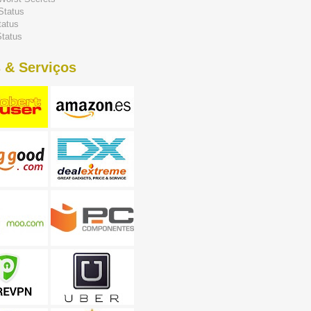
Status
tatus
tatus
 & Serviços