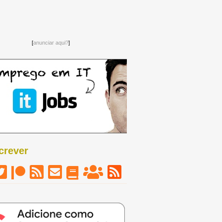
[
anunciar aqui?
]
crever