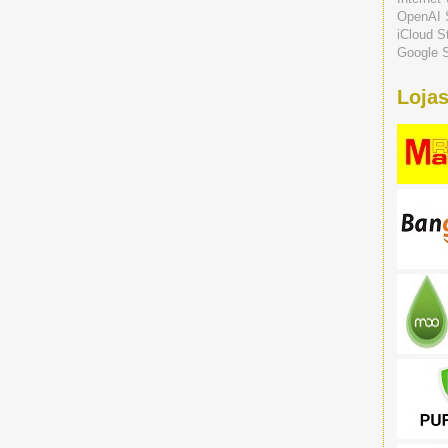
OpenAI 
iCloud S
Google S
Lojas