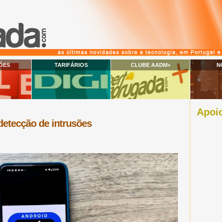
ÕES
TARIFÁRIOS
CLUBE AADM+
N
Apoio
 detecção de intrusões