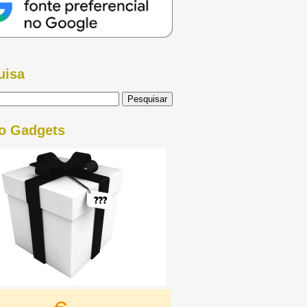
uisa
o Gadgets