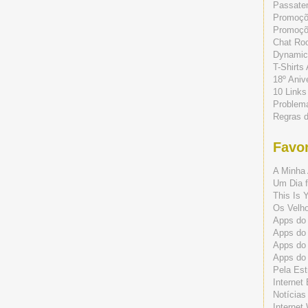
Passate
Promoç
Promoçõe
Chat Ro
Dynamic
T-Shirts
18º Aniv
10 Links
Problem
Regras 
Favor
A Minha 
Um Dia f
This Is 
Os Velho
Apps do 
Apps do
Apps do
Apps do
Pela Est
Internet
Notícias
Internet