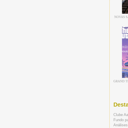
NOVAS S
GRAND TH
Dest
Clube A
Fundo p
Análises