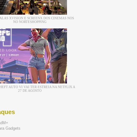
ALAS XVISION E SCREENX DOS CINEMAS NOS
NO NORTESHOPPING
EFT AUTO VI VAI TER ESTREIA NA NETFLIX A
27 DE AGOSTO
aques
adM+
ara Gadgets