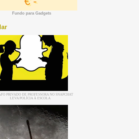
€ -
Fundo para Gadgets
lar
FO PRIVADO DE PROFESSORA NO SNAPCHAT
LEVA POLÍCIA À ESCOLA