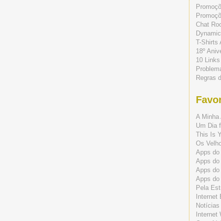
Promoç
Promoçõe
Chat Ro
Dynamic
T-Shirts
18º Aniv
10 Links
Problem
Regras 
Favor
A Minha 
Um Dia f
This Is 
Os Velho
Apps do 
Apps do
Apps do
Apps do
Pela Est
Internet
Notícias
Internet