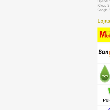
OpenAI 
iCloud S
Google S
Lojas