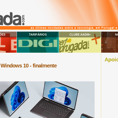
ÕES
TARIFÁRIOS
CLUBE AADM+
N
Apoio
 Windows 10 - finalmente