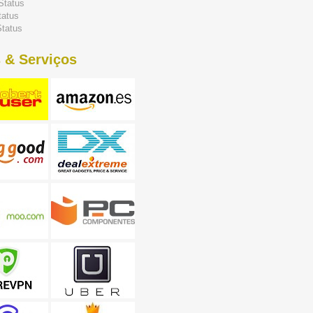
Status
tatus
tatus
 & Serviços