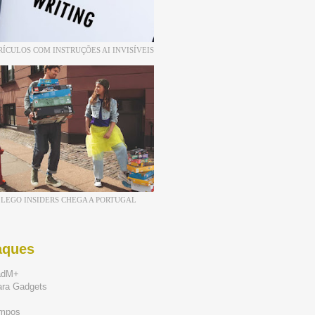
RÍCULOS COM INSTRUÇÕES AI INVISÍVEIS
LEGO INSIDERS CHEGA A PORTUGAL
aques
adM+
ara Gadgets
mpos