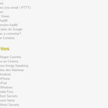
ões
s (via email / IFTTT)
om
 Views
 AadM
ersário AadM
 úteis do Google
as a comentar?
de Conduta
itos
Alegre Casinha
ui ao Cinema
Your Amiga Speaking
tes dos Marretas
Android
 iPhone
 iPad
 Windows
rada Fora
 Best Secrets
 sem Norte
 Worst Secrets