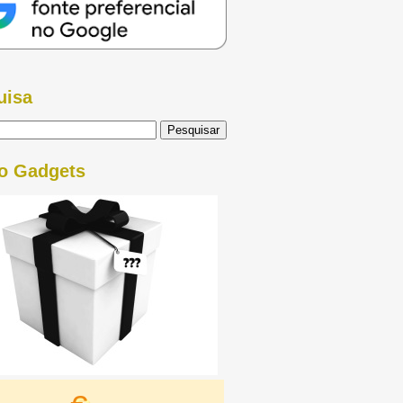
uisa
o Gadgets