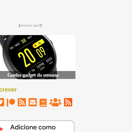
[
anunciar aqui?
]
Ganha gadget da semana
crever