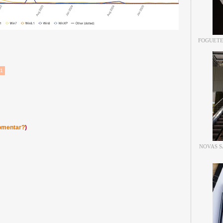
FOGUETE
11
omentar?
)
NOVAS S