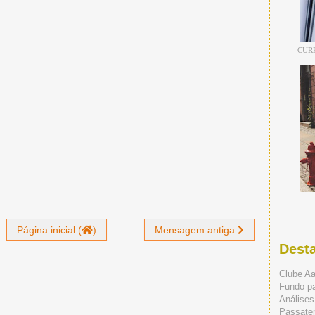
CUR
Página inicial (
)
Mensagem antiga
Dest
Clube A
Fundo p
Análises
Passate