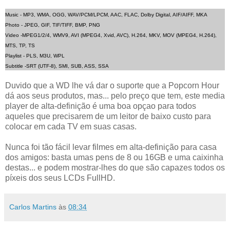
Music - MP3, WMA, OGG, WAV/PCM/LPCM, AAC, FLAC, Dolby Digital, AIF/AIFF, MKA
Photo - JPEG, GIF, TIF/TIFF, BMP, PNG
Video -MPEG1/2/4, WMV9, AVI (MPEG4, Xvid, AVC), H.264, MKV, MOV (MPEG4, H.264),
MTS, TP, TS
Playlist - PLS, M3U, WPL
Subtitle -SRT (UTF-8), SMI, SUB, ASS, SSA
Duvido que a WD lhe vá dar o suporte que a Popcorn Hour
dá aos seus produtos, mas... pelo preço que tem, este media
player de alta-definição é uma boa opçao para todos
aqueles que precisarem de um leitor de baixo custo para
colocar em cada TV em suas casas.
Nunca foi tão fácil levar filmes em alta-definição para casa
dos amigos: basta umas pens de 8 ou 16GB e uma caixinha
destas... e podem mostrar-lhes do que são capazes todos os
píxeis dos seus LCDs FullHD.
Carlos Martins
às
08:34