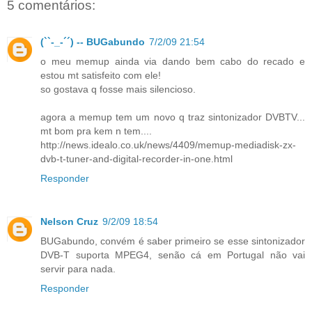
5 comentários:
(``-_-´´) -- BUGabundo
7/2/09 21:54
o meu memup ainda via dando bem cabo do recado e
estou mt satisfeito com ele!
so gostava q fosse mais silencioso.
agora a memup tem um novo q traz sintonizador DVBTV...
mt bom pra kem n tem....
http://news.idealo.co.uk/news/4409/memup-mediadisk-zx-
dvb-t-tuner-and-digital-recorder-in-one.html
Responder
Nelson Cruz
9/2/09 18:54
BUGabundo, convém é saber primeiro se esse sintonizador
DVB-T suporta MPEG4, senão cá em Portugal não vai
servir para nada.
Responder