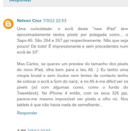
Responder
Nelson Cruz
7/3/12 22:53
Uma curiosidade: o ecrã deste "new iPad" tem
aproximadamente tantos pixels por polegada como... o
Sapo A5. São 264 e 267 ppi respectivamente. Não que seja
pouco! De todo! É impressionante e sem precedentes num
ecrã de 10".
Mas Carlos, se queres um preview do tamanho dos pixels
do novo iPad, olha bem para o teu A5. :) Eu tenho uma
miopia brutal e sem óculos nem lentes de contacto tenho
de colocar o ecrã a 5cm do nariz, e no A5 é-me dificil ver os
pixels (só com algumas cores, como o fundo do
Tweetdeck). No iPhone 4 então, com os seus 326 ppi,
parece-me mesmo impossível ver pixels a olho nú. Nos
tablets é que não havia nada de semelhante...
Responder