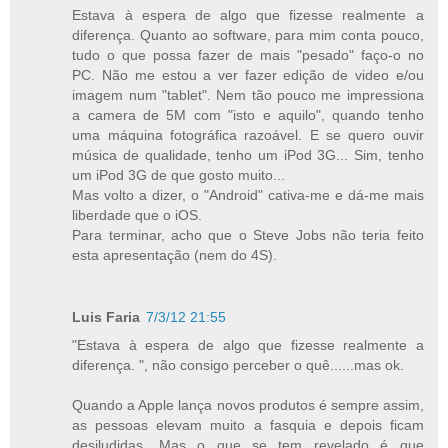
Estava à espera de algo que fizesse realmente a
diferença. Quanto ao software, para mim conta pouco,
tudo o que possa fazer de mais "pesado" faço-o no
PC. Não me estou a ver fazer edição de video e/ou
imagem num "tablet". Nem tão pouco me impressiona
a camera de 5M com "isto e aquilo", quando tenho
uma máquina fotográfica razoável. E se quero ouvir
música de qualidade, tenho um iPod 3G... Sim, tenho
um iPod 3G de que gosto muito...
Mas volto a dizer, o "Android" cativa-me e dá-me mais
liberdade que o iOS.
Para terminar, acho que o Steve Jobs não teria feito
esta apresentação (nem do 4S).
Luis Faria
7/3/12 21:55
"Estava à espera de algo que fizesse realmente a
diferença. ", não consigo perceber o quê......mas ok.
Quando a Apple lança novos produtos é sempre assim,
as pessoas elevam muito a fasquia e depois ficam
desiludidas. Mas o que se tem revelado é que