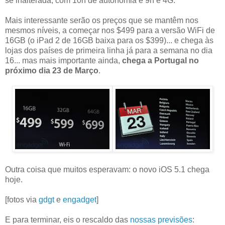
se inalterada, com 10h de autonomia e 9h e 4G.
Mais interessante serão os preços que se mantêm nos
mesmos níveis, a começar nos $499 para a versão WiFi de
16GB (o iPad 2 de 16GB baixa para os $399)... e chega às
lojas dos países de primeira linha já para a semana no dia
16... mas mais importante ainda,
chega a Portugal no
próximo dia 23 de Março
.
Outra coisa que muitos esperavam: o novo iOS 5.1 chega
hoje.
[fotos via
gdgt
e
engadget
]
E para terminar, eis o rescaldo das
nossas previsões
: