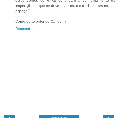
estas demos de 64KB continuam a ser uma fonte de
inspiração de que se deve fazer mais e melhor... em menos
espaço.".
Como eu te entendo Carlos. :)
Responder
‹
›