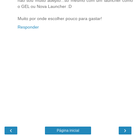
nao sou muito adepto...só mesmo com um launcher como
o GEL ou Nova Launcher :D
Muito por onde escolher pouco para gastar!
Responder
‹
›
Página inicial