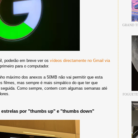
GRAND TH
il, poderão em breve ver os
vídeos directamente no Gmail via
rimeiro para o computador.
anho máximo dos anexos a 50MB não vai permitir que esta
es filmes, mas sempre é mais simpático do que ter que
 de seguida. Como sempre, contem com algumas semanas até
dores.
FOGUETE
om estrelas por "thumbs up" e "thumbs down"