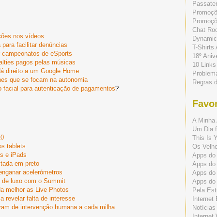
Passate
Promoç
Promoçõe
Chat Ro
ções nos vídeos
Dynamic
para facilitar denúncias
T-Shirts
ir campeonatos de eSports
18º Aniv
yalties pagos pelas músicas
10 Links
 direito a um Google Home
Problem
hes que se focam na autonomia
Regras 
o facial para autenticação de pagamentos
?
Favor
A Minha 
Um Dia f
10
This Is 
s tablets
Os Velho
s e iPads
Apps do 
itada em preto
Apps do
enganar acelerómetros
Apps do
s de luxo com o Summit
Apps do
nda melhor as Live Photos
Pela Est
revelar falta de interesse
Internet
ram de intervenção humana a cada milha
Notícias
Internet