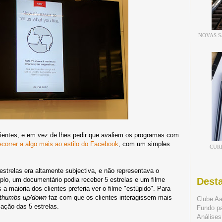
NOVAS S
 clientes, e em vez de lhes pedir que avaliem os programas com
ecorrer a algo mais ao estilo do Facebook
, com um simples
CUR
estrelas era altamente subjectiva, e não representava o
mplo, um documentário podia receber 5 estrelas e um filme
Dest
a maioria dos clientes preferia ver o filme "estúpido". Para
thumbs up/down
faz com que os clientes interagissem mais
Clube A
ação das 5 estrelas.
Fundo p
Análises