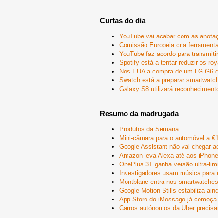
Curtas do dia
YouTube vai acabar com as anota
Comissão Europeia cria ferramenta 
YouTube faz acordo para transmit
Spotify está a tentar reduzir os ro
Nos EUA a compra de um LG G6 dá
Swatch está a preparar smartwatc
Galaxy S8 utilizará reconheciment
Resumo da madrugada
Produtos da Semana
Mini-câmara para o automóvel a €
Google Assistant não vai chegar ao
Amazon leva Alexa até aos iPhone
OnePlus 3T ganha versão ultra-lim
Investigadores usam música para 
Montblanc entra nos smartwatche
Google Motion Stills estabiliza ai
App Store do iMessage já começa a 
Carros autónomos da Uber precisa