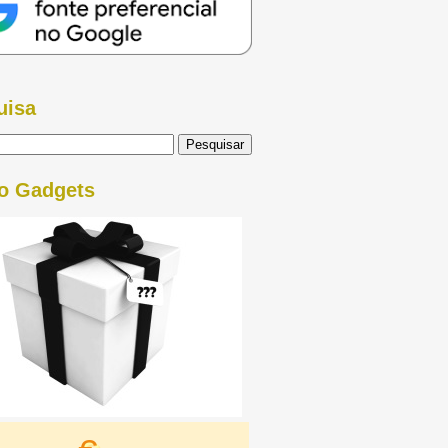
uisa
o Gadgets