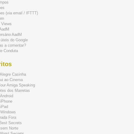
mpos
ões
s (via email / IFTTT)
om
 Views
 AadM
ersário AadM
 úteis do Google
as a comentar?
de Conduta
itos
Alegre Casinha
ui ao Cinema
Your Amiga Speaking
tes dos Marretas
Android
 iPhone
 iPad
 Windows
rada Fora
 Best Secrets
 sem Norte
 Worst Secrets