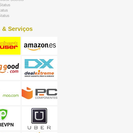
Status
tatus
tatus
 & Serviços