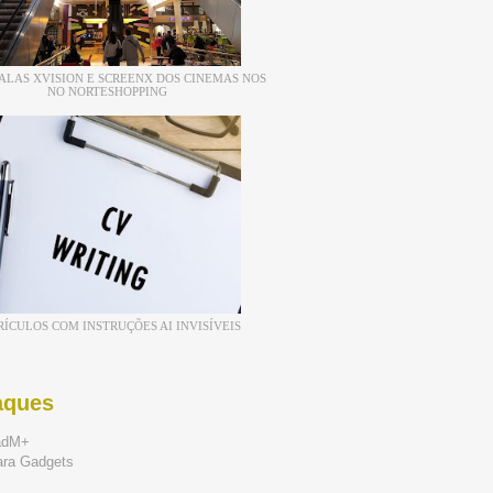
ALAS XVISION E SCREENX DOS CINEMAS NOS
NO NORTESHOPPING
RÍCULOS COM INSTRUÇÕES AI INVISÍVEIS
aques
adM+
ara Gadgets