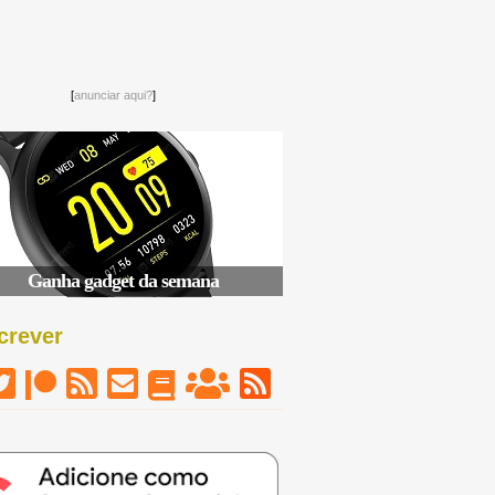
[
anunciar aqui?
]
Ganha gadget da semana
crever