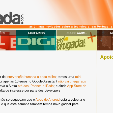
ÕES
TARIFÁRIOS
CLUBE AADM+
N
Apoio
am de
intervenção humana a cada milha
; temos uma
mini-
r apenas 10 euros; o Google Assistant
não vai chegar aos
leva a Alexa
até aos iPhones e iPads
; e ainda
App Store do
lta de interesse por parte dos developers.
, não se esqueçam que o
Apps do Android
está a celebrar o
s; e que esta semana também temos novo gadget para