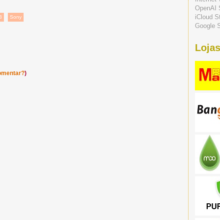
OpenAI 
iCloud S
3
Sony
Google S
Lojas
omentar?
)