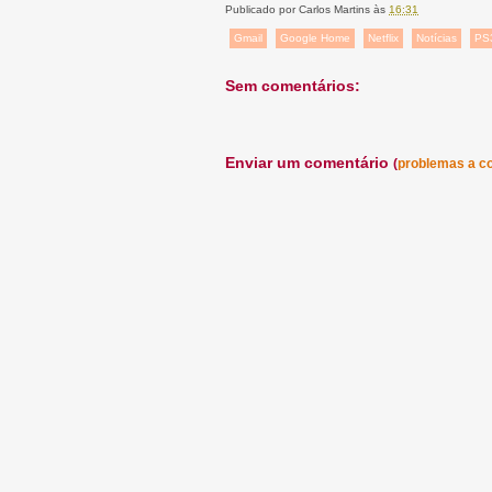
Publicado por
Carlos Martins
às
16:31
Gmail
Google Home
Netflix
Notícias
PS
Sem comentários:
Enviar um comentário
(
problemas a c