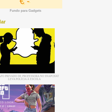
€ -
Fundo para Gadgets
lar
FO PRIVADO DE PROFESSORA NO SNAPCHAT
LEVA POLÍCIA À ESCOLA