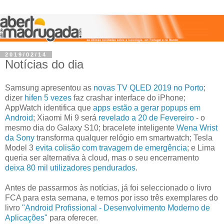
2019/02/14
Notícias do dia
Samsung apresentou as
novas TV QLED 2019 no Porto
;
dizer
hifen 5 vezes
faz crashar interface do iPhone;
AppWatch identifica que
apps estão a gerar popups em
Android
; Xiaomi Mi 9 será
revelado a 20 de Fevereiro
- o
mesmo dia do Galaxy S10; bracelete inteligente
Wena Wrist
da Sony
transforma qualquer relógio em smartwatch; Tesla
Model 3
evita colisão com travagem de emergência
; e Lima
queria ser alternativa à cloud, mas o seu encerramento
deixa 80 mil utilizadores pendurados
.
Antes de passarmos às notícias, já foi seleccionado o livro
FCA para esta semana, e temos por isso três exemplares do
livro
"Android Profissional - Desenvolvimento Moderno de
Aplicações"
para oferecer.