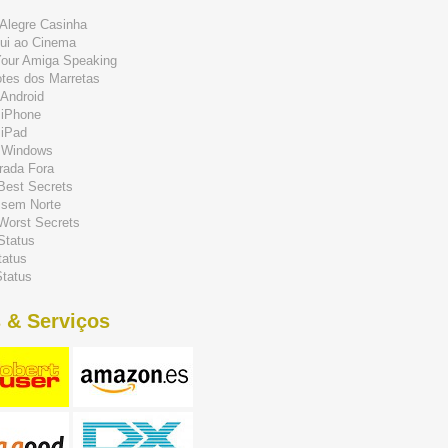
Alegre Casinha
ui ao Cinema
Your Amiga Speaking
tes dos Marretas
Android
 iPhone
 iPad
 Windows
rada Fora
 Best Secrets
 sem Norte
 Worst Secrets
Status
tatus
tatus
 & Serviços