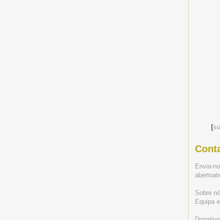
[
su
Cont
Envia-n
abertoa
Sobre n
Equipa ed
Donativo