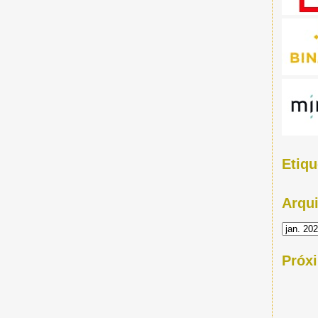
Etiqu
Arqu
Próx