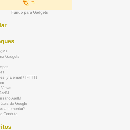
€ -
Fundo para Gadgets
lar
aques
adM+
ara Gadgets
mpos
ões
s (via email / IFTTT)
om
 Views
 AadM
ersário AadM
 úteis do Google
as a comentar?
de Conduta
itos