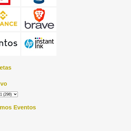
etas
ivo
imos Eventos