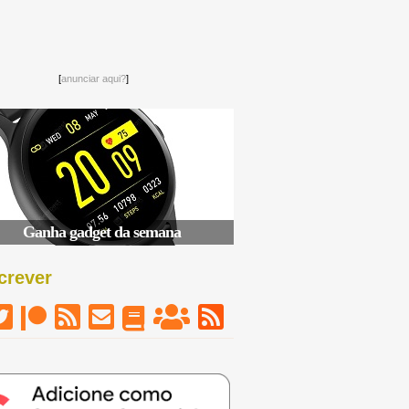
[
anunciar aqui?
]
Ganha gadget da semana
crever