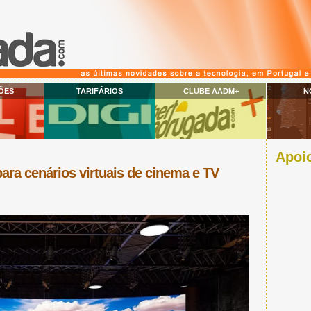
ÕES
TARIFÁRIOS
CLUBE AADM+
N
Apoio
ara cenários virtuais de cinema e TV