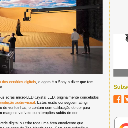
 dos cenários digitais
, e agora é a Sony a dizer que tem
Subs
o.
eus ecrãs micro-LED Crystal LED, originalmente concebidos
produção audio-visual
. Estes ecrãs conseguem atingir
ão de ventoinhas, e contam com calibração de cor para
m margens visíveis ou alterações subtis de cor.
ede digital ou criar toda uma área envolvente que