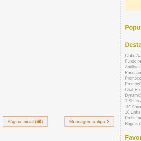
Popu
Dest
Clube A
Fundo p
Análises
Passate
Promoç
Promoçõe
Chat Ro
Dynamic
T-Shirts
18º Aniv
10 Links
Problem
Página inicial (
)
Mensagem antiga
Regras 
Favor