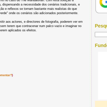
omo no caso do The Mandalorian. Com esta solução a
, dispensando a necessidade dos cenários tradicionais, e
ão e reflexos se tornam bastante mais realistas do que
 verde" onde os cenários são adicionados posteriormente.
r aos actores, e directores de fotografia, poderem ver em
Pesq
, sem terem que contracenar num palco vazio e imaginar no
serem aplicados os efeitos.
Fund
omentar?
)