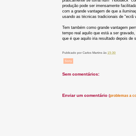
praticamente se torna num "Holodeck" c
produção pode ser imensamente facilitada
com a grande vantagem de que a iluminaç
usando as técnicas tradicionais de "ecrã
Tem também como grande vantagem permiti
tempo real aquilo que está a ser gravado
que é que aquilo iria resultado depois de 
Publicado por
Carlos Martins
às
15:30
Sony
Sem comentários:
Enviar um comentário
(
problemas a c