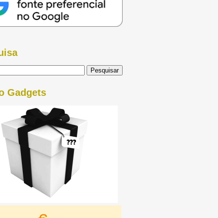
uisa
o Gadgets