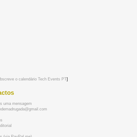
bscreve o calendário Tech Events PT
]
actos
os uma mensagem
tedemadrugada@gmail.com
ós
itorial
s (via PayPal.me)