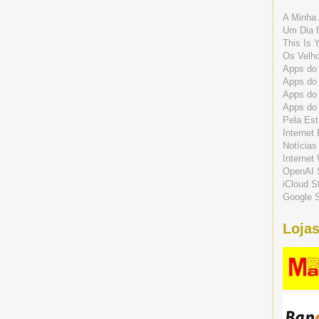
A Minha 
Um Dia f
This Is 
Os Velho
Apps do 
Apps do
Apps do
Apps do
Pela Est
Internet
Notícias
Internet
OpenAI 
iCloud S
Google S
Lojas