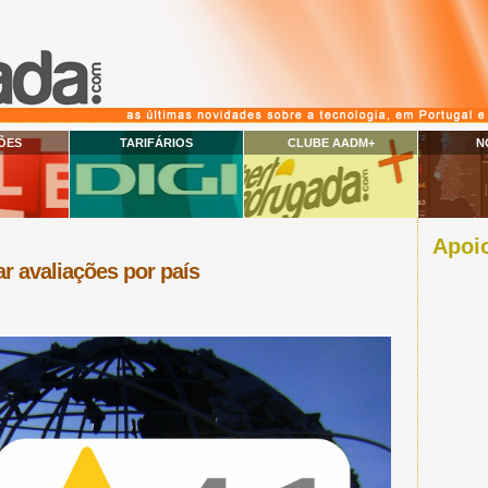
ÕES
TARIFÁRIOS
CLUBE AADM+
N
Apoio
ar avaliações por país