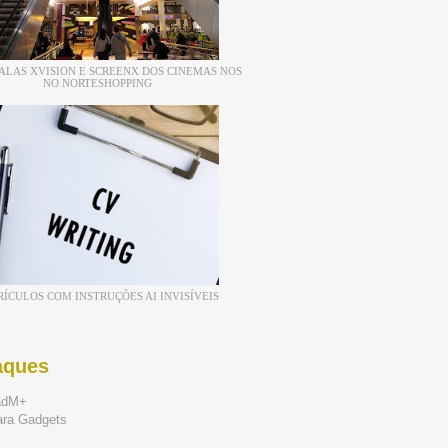
ALAS XVISION E SCREENX DOS CINEMAS NOS
NO NORTESHOPPING
RÍCULOS COM INSTRUÇÕES AI INVISÍVEIS
aques
adM+
ara Gadgets