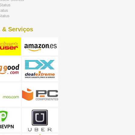
Status
tatus
tatus
 & Serviços