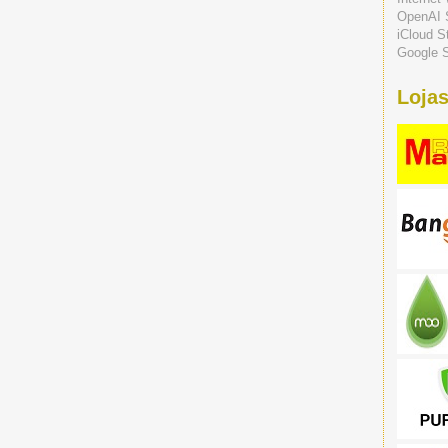
OpenAI 
iCloud S
Google S
Lojas