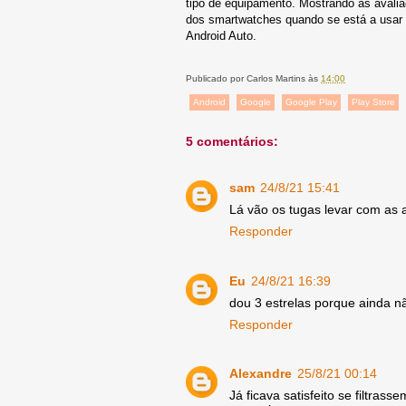
tipo de equipamento. Mostrando as aval
dos smartwatches quando se está a usar
Android Auto.
Publicado por
Carlos Martins
às
14:00
Android
Google
Google Play
Play Store
5 comentários:
sam
24/8/21 15:41
Lá vão os tugas levar com as a
Responder
Eu
24/8/21 16:39
dou 3 estrelas porque ainda 
Responder
Alexandre
25/8/21 00:14
Já ficava satisfeito se filtras