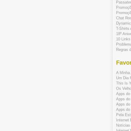
Passate
Promoç
Promoçõe
Chat Ro
Dynamic
T-Shirts
18º Aniv
10 Links
Problem
Regras 
Favor
A Minha 
Um Dia f
This Is 
Os Velho
Apps do 
Apps do
Apps do
Apps do
Pela Est
Internet
Notícias
Internet