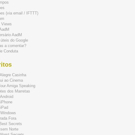
mpos
ões
s (via email / IFTTT)
om
 Views
 AadM
ersário AadM
 úteis do Google
as a comentar?
de Conduta
itos
Alegre Casinha
ui ao Cinema
Your Amiga Speaking
tes dos Marretas
Android
 iPhone
 iPad
 Windows
rada Fora
 Best Secrets
 sem Norte
 Worst Secrets