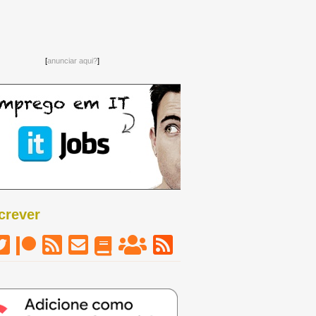
[
anunciar aqui?
]
crever