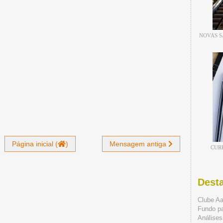
NOVAS S
Página inicial (
)
Mensagem antiga
CUR
Dest
Clube A
Fundo p
Análises