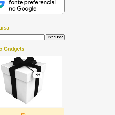
uisa
o Gadgets