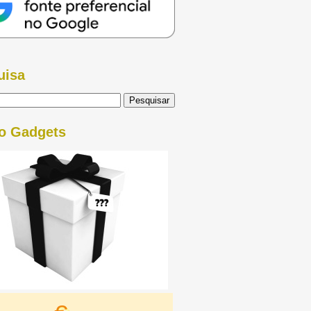
uisa
o Gadgets