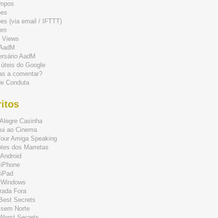
mpos
ões
s (via email / IFTTT)
om
 Views
 AadM
ersário AadM
 úteis do Google
as a comentar?
de Conduta
itos
Alegre Casinha
ui ao Cinema
Your Amiga Speaking
tes dos Marretas
Android
 iPhone
 iPad
 Windows
rada Fora
 Best Secrets
 sem Norte
 Worst Secrets