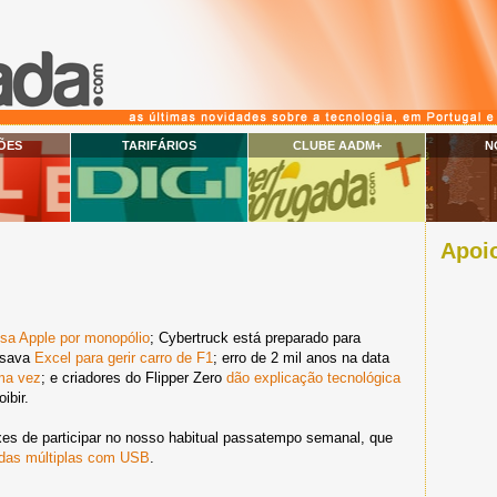
ÕES
TARIFÁRIOS
CLUBE AADM+
N
Apoio
sa Apple por monopólio
; Cybertruck está preparado para
usava
Excel para gerir carro de F1
; erro de 2 mil anos na data
uma vez
; e criadores do Flipper Zero
dão explicação tecnológica
ibir.
xes de participar no nosso habitual passatempo semanal, que
das múltiplas com USB
.