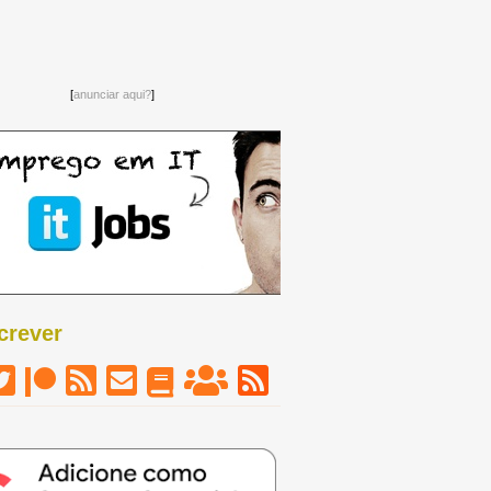
[
anunciar aqui?
]
crever