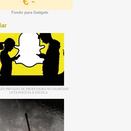
€ -
Fundo para Gadgets
lar
FO PRIVADO DE PROFESSORA NO SNAPCHAT
LEVA POLÍCIA À ESCOLA