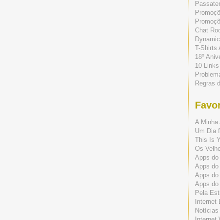
Passate
Promoç
Promoçõe
Chat Ro
Dynamic
T-Shirts
18º Aniv
10 Links
Problem
Regras 
Favor
A Minha 
Um Dia f
This Is 
Os Velho
Apps do 
Apps do
Apps do
Apps do
Pela Est
Internet
Notícias
Internet