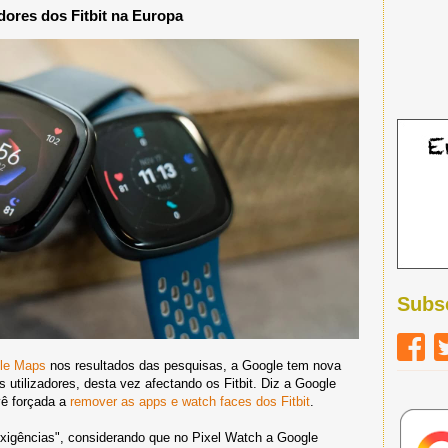
ores dos Fitbit na Europa
Subs
gle Maps
nos resultados das pesquisas, a Google tem nova
 utilizadores, desta vez afectando os Fitbit. Diz a Google
vê forçada a
remover as apps e watch faces dos Fitbit
.
xigências", considerando que no Pixel Watch a Google