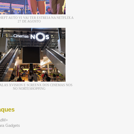
EFT AUTO VI VAI TER ESTREIA NA NETFLIX A
27 DE AGOSTO
ALAS XVISION E SCREENX DOS CINEMAS NOS
NO NORTESHOPPING
aques
adM+
ara Gadgets