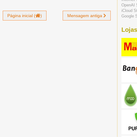
OpenAI 
iCloud S
Página inicial (
)
Mensagem antiga
Google S
Lojas