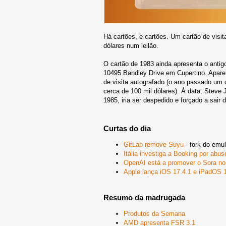
Há cartões, e cartões. Um cartão de visita
dólares num leilão.
O cartão de 1983 ainda apresenta o antig
10495 Bandley Drive em Cupertino. Aparen
de visita autografado (o ano passado um 
cerca de 100 mil dólares). À data, Steve 
1985, iria ser despedido e forçado a sa
Curtas do dia
GitLab remove Suyu
- fork do emu
Itália investiga a Booking por abu
OpenAI está a promover o Sora no
Apple lança iOS 17.4.1 e iPadOS 
Resumo da madrugada
Produtos da Semana
AMD apresenta FSR 3.1