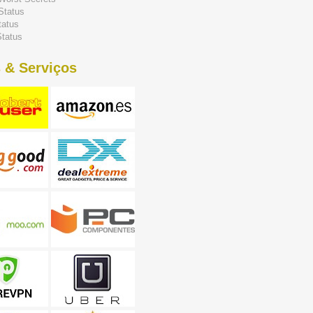
Status
tatus
tatus
 & Serviços