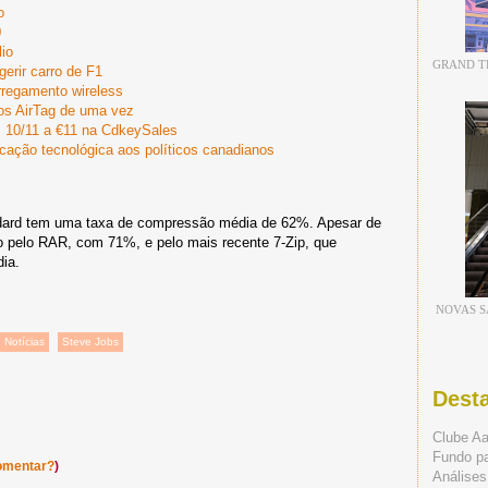
o
0
io
GRAND TH
erir carro de F1
rregamento wireless
 os AirTag de uma vez
 10/11 a €11 na CdkeySales
icação tecnológica aos políticos canadianos
dard tem uma taxa de compressão média de 62%. Apesar de
do pelo RAR, com 71%, e pelo mais recente 7-Zip, que
ia.
NOVAS S
Notícias
Steve Jobs
Dest
Clube A
Fundo p
omentar?
)
Análises