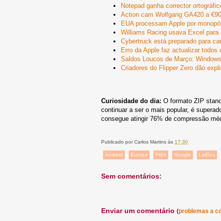
Notepad ganha corrector ortográfic
Action cam Wolfgang GA420 a €9
EUA processam Apple por monopól
Williams Racing usava Excel para g
Cybertruck está preparado para ca
Erro da Apple faz actualizar todos
Saldos Loucos de Março: Windows
Criadores do Flipper Zero dão expl
Curiosidade do dia:
O formato ZIP stan
continuar a ser o mais popular, é supera
consegue atingir 76% de compressão méd
Publicado por
Carlos Martins
às
17:30
Android
Europa
Fitbit
Google
Leilões
Sem comentários:
Enviar um comentário
(
problemas a c