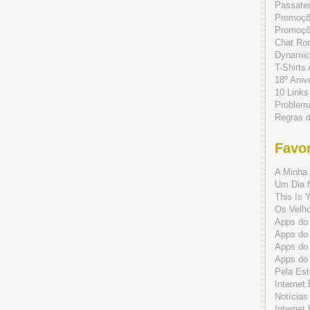
Passate
Promoç
Promoçõe
Chat Ro
Dynamic
T-Shirts
18º Aniv
10 Links
Problem
Regras 
Favor
A Minha 
Um Dia f
This Is 
Os Velho
Apps do 
Apps do
Apps do
Apps do
Pela Est
Internet
Notícias
Internet