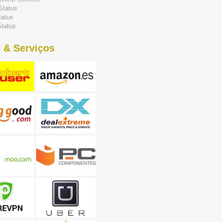
Status
tatus
tatus
 & Serviços