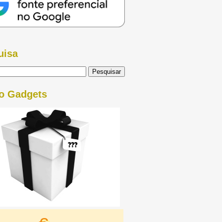
uisa
o Gadgets