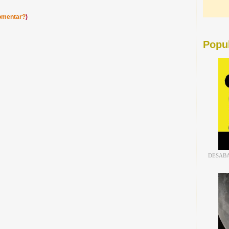
omentar?
)
Popu
DESABA