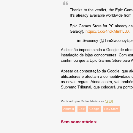
Thanks to the verdict, the Epic Game
It's already available worldwide from
Epic Games Store for PC already car
Galaxy).
https://t.co/4ndkMmhLUX
— Tim Sweeney (@TimSweeneyEpi
A decisão impede ainda a Google de oferec
instalação de lojas concorrentes. Com e
confirmou que a Epic Games Store para An
Apesar da contestação da Google, que al
utilizadores e afectam a competitividad
as novas regras. Ainda assim, vai també
Supremo Tribunal, que colocará um ponto f
Publicado por
Carlos Martins
às
12:00
Android
Epic
Google
Play Store
Sem comentários: