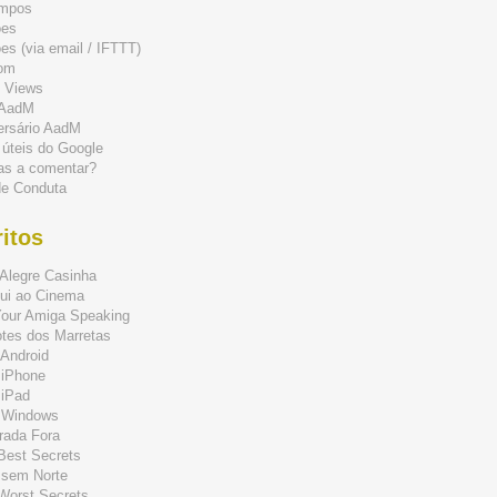
mpos
ões
s (via email / IFTTT)
om
 Views
 AadM
ersário AadM
 úteis do Google
as a comentar?
de Conduta
itos
Alegre Casinha
ui ao Cinema
Your Amiga Speaking
tes dos Marretas
Android
 iPhone
 iPad
 Windows
rada Fora
 Best Secrets
 sem Norte
 Worst Secrets