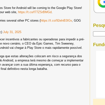
s Store for Android will be coming to the Google Play Store!
 our web site,
https://t.co/f77ZSrBMGd
.
ries several other PC stores (
https://t.co/92elnB3IGv
, GOG
Pesq
c)
July 31, 2025
er incentivos a fabricantes ou operadoras para impedir a pré-
ste novo cenário, o CEO da Epic Games, Tim Sweeney,
Fund
droid vai chegar à Play Store o mais rapidamente possível.
ega que estas alterações colocam em risco a segurança dos
e do Android, a empresa terá mesmo de começar a implementar
m avançar com a sua última esperança, com recurso para o
inal definitivo nesta longa batalha.