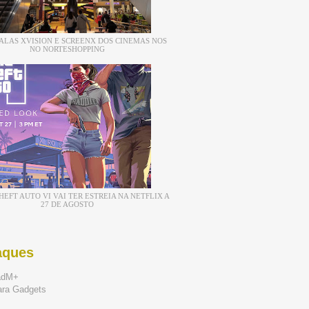
ALAS XVISION E SCREENX DOS CINEMAS NOS
NO NORTESHOPPING
EFT AUTO VI VAI TER ESTREIA NA NETFLIX A
27 DE AGOSTO
aques
adM+
ara Gadgets