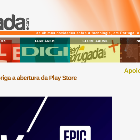
ÕES
TARIFÁRIOS
CLUBE AADM+
N
Apoio
iga a abertura da Play Store