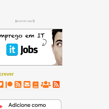
[
anunciar aqui?
]
crever