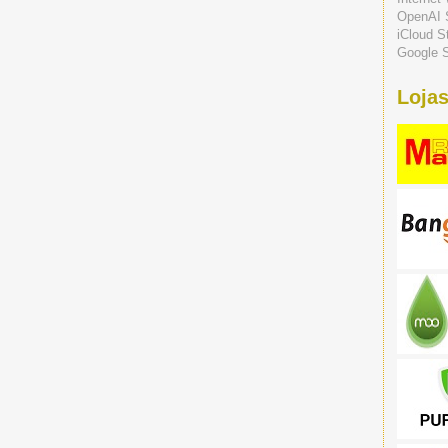
OpenAI 
iCloud S
Google S
Lojas