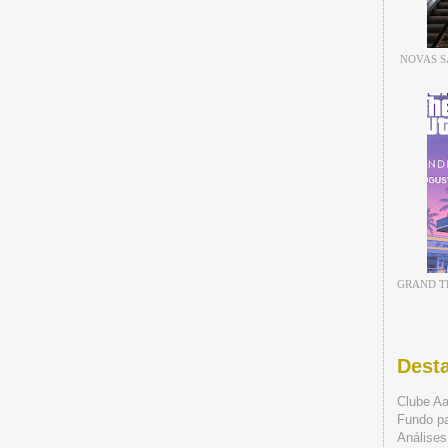
NOVAS S
GRAND TH
Dest
Clube A
Fundo p
Análises