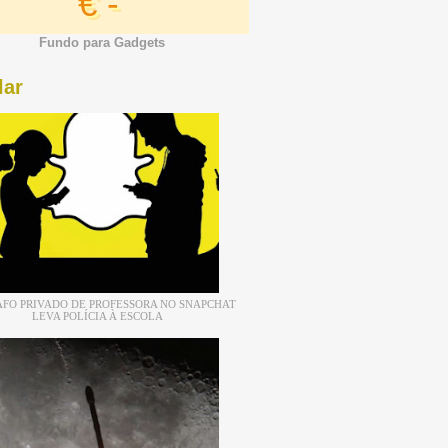
€ -
Fundo para Gadgets
lar
FO PRIVADO DE PROFESSORA NO SNAPCHAT
LEVA POLÍCIA À ESCOLA