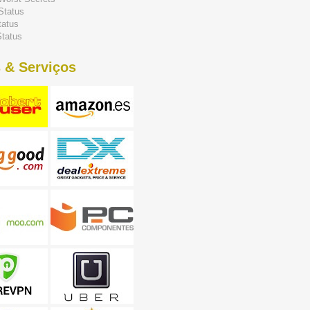
Status
tatus
tatus
 & Serviços