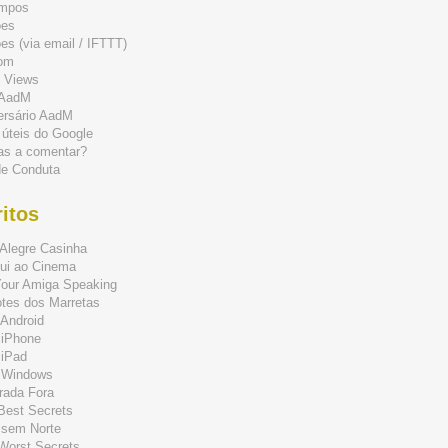
mpos
ões
s (via email / IFTTT)
om
 Views
 AadM
ersário AadM
 úteis do Google
as a comentar?
de Conduta
itos
Alegre Casinha
ui ao Cinema
Your Amiga Speaking
tes dos Marretas
Android
 iPhone
 iPad
 Windows
rada Fora
 Best Secrets
 sem Norte
 Worst Secrets