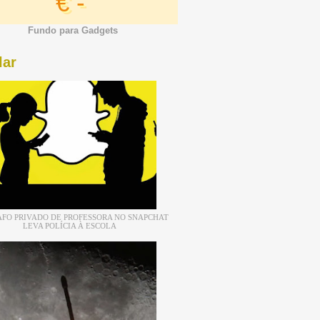
€ -
Fundo para Gadgets
lar
FO PRIVADO DE PROFESSORA NO SNAPCHAT
LEVA POLÍCIA À ESCOLA