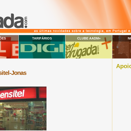
ÕES
TARIFÁRIOS
CLUBE AADM+
N
Apoio
sitel-Jonas