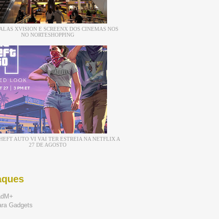
ALAS XVISION E SCREENX DOS CINEMAS NOS
NO NORTESHOPPING
EFT AUTO VI VAI TER ESTREIA NA NETFLIX A
27 DE AGOSTO
aques
adM+
ara Gadgets