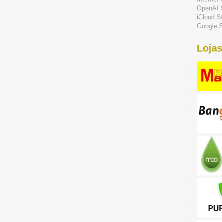
OpenAI 
iCloud S
Google S
Lojas