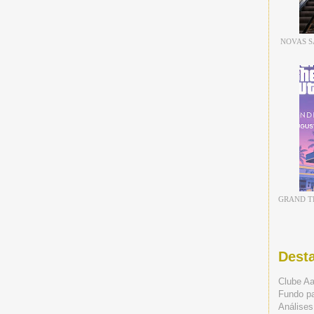
NOVAS S
GRAND TH
Dest
Clube A
Fundo p
Análises