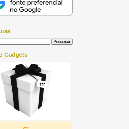
uisa
o Gadgets