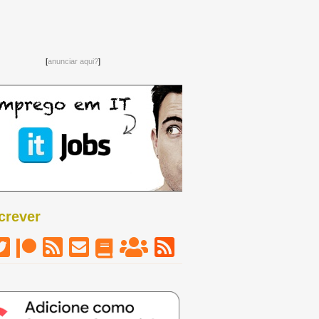
[
anunciar aqui?
]
crever