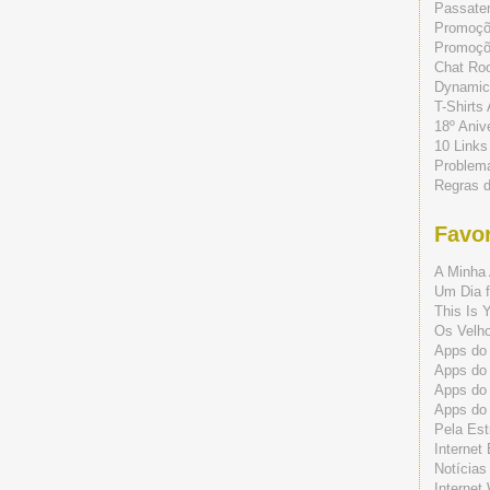
Passate
Promoç
Promoçõe
Chat Ro
Dynamic
T-Shirts
18º Aniv
10 Links
Problem
Regras 
Favor
A Minha 
Um Dia f
This Is 
Os Velho
Apps do 
Apps do
Apps do
Apps do
Pela Est
Internet
Notícias
Internet