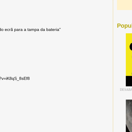
Popu
 do ecrã para a tampa da bateria"
h?v=iK8qS_8sEf8
DESABA