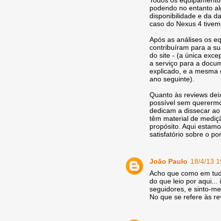
Todos os equipamentos
podendo no entanto a
disponibilidade e da 
caso do Nexus 4 tivem
Após as análises os e
contribuíram para a s
do site - (a única exc
a serviço para a docu
explicado, e a mesma 
ano seguinte).
Quanto às reviews dei
possível sem querermos
dedicam a dissecar ao
têm material de mediç
propósito. Aqui esta
satisfatório sobre o po
João Paulo
18/4/13 1
Acho que como em tudo
do que leio por aqui...
seguidores, e sinto-me
No que se refere às r