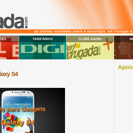
ÕES
TARIFÁRIOS
CLUBE AADM+
N
Apoio
laxy S4