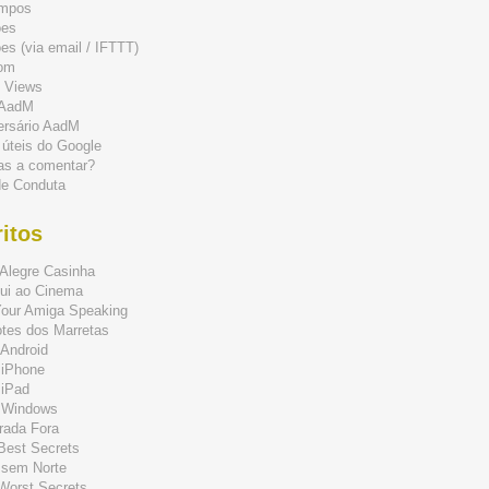
mpos
ões
s (via email / IFTTT)
om
 Views
 AadM
ersário AadM
 úteis do Google
as a comentar?
de Conduta
itos
Alegre Casinha
ui ao Cinema
Your Amiga Speaking
tes dos Marretas
Android
 iPhone
 iPad
 Windows
rada Fora
 Best Secrets
 sem Norte
 Worst Secrets