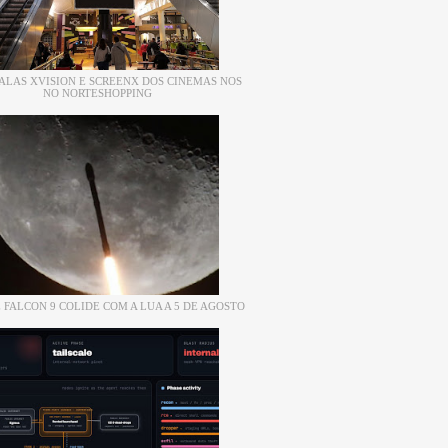
ALAS XVISION E SCREENX DOS CINEMAS NOS
NO NORTESHOPPING
 FALCON 9 COLIDE COM A LUA A 5 DE AGOSTO