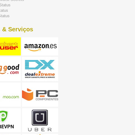
Status
tatus
tatus
 & Serviços