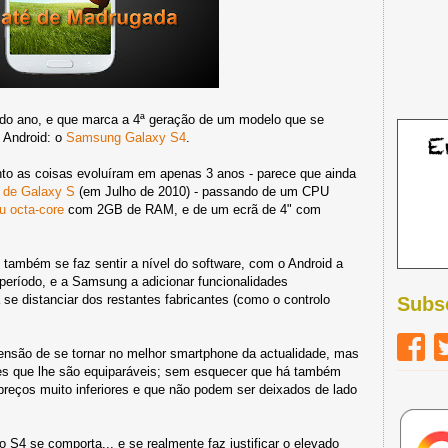
o ano, e que marca a 4ª geração de um modelo que se
 Android: o
Samsung Galaxy S4
.
to as coisas evoluíram em apenas 3 anos - parece que ainda
l de Galaxy S
(em Julho de 2010) - passando de um CPU
u octa-core
com 2GB de RAM, e de um ecrã de 4" com
também se faz sentir a nível do software, com o Android a
eríodo, e a Samsung a adicionar funcionalidades
se distanciar dos restantes fabricantes (como o controlo
Subs
nsão de se tornar no melhor smartphone da actualidade, mas
tes que lhe são equiparáveis; sem esquecer que há também
eços muito inferiores e que não podem ser deixados de lado
o S4 se comporta... e se realmente faz justificar o elevado