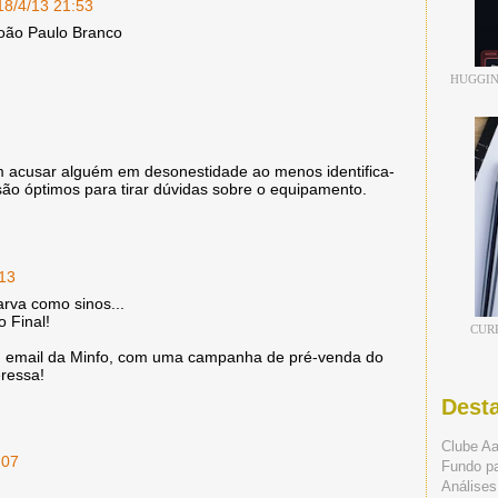
18/4/13 21:53
João Paulo Branco
HUGGIN
 acusar alguém em desonestidade ao menos identifica-
são óptimos para tirar dúvidas sobre o equipamento.
:13
rva como sinos...
o Final!
CUR
um email da Minfo, com uma campanha de pré-venda do
eressa!
Dest
Clube A
:07
Fundo p
Análises