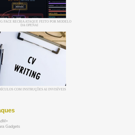
G FACE RECRIA ATAQUE FEITO POR MODELO
DA OPENAI
RÍCULOS COM INSTRUÇÕES AI INVISÍVEIS
aques
adM+
ara Gadgets