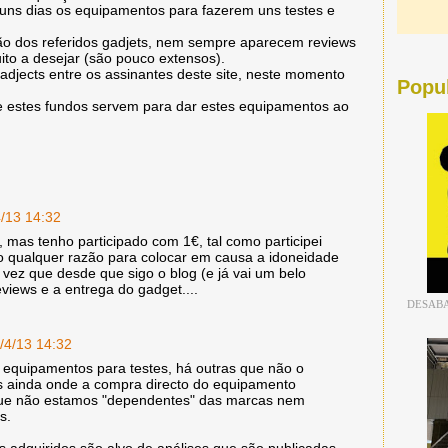
uns dias os equipamentos para fazerem uns testes e
ão dos referidos gadjets, nem sempre aparecem reviews
to a desejar (são pouco extensos).
gadjects entre os assinantes deste site, neste momento
Popu
.
que estes fundos servem para dar estes equipamentos ao
4/13 14:32
mas tenho participado com 1€, tal como participei
o qualquer razão para colocar em causa a idoneidade
vez que desde que sigo o blog (e já vai um belo
views e a entrega do gadget....
DESABA
/4/13 14:32
equipamentos para testes, há outras que não o
s ainda onde a compra directo do equipamento
que não estamos "dependentes" das marcas nem
s.