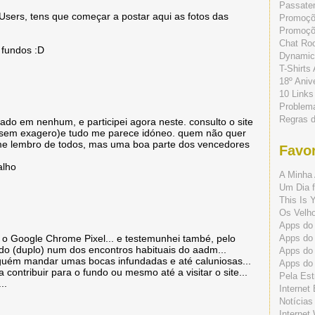
Passate
Users, tens que começar a postar aqui as fotos das
Promoç
Promoçõe
Chat Ro
 fundos :D
Dynamic
T-Shirts
18º Aniv
10 Links
Problem
Regras 
ado em nenhum, e participei agora neste. consulto o site
(sem exagero)e tudo me parece idóneo. quem não quer
 me lembro de todos, mas uma boa parte dos vencedores
Favor
alho
A Minha 
Um Dia f
This Is 
Os Velho
Apps do 
Apps do
m o Google Chrome Pixel... e testemunhei també, pelo
do (duplo) num dos encontros habituais do aadm...
Apps do
lguém mandar umas bocas infundadas e até caluniosas...
Apps do
contribuir para o fundo ou mesmo até a visitar o site...
Pela Est
..
Internet
Notícias
Internet