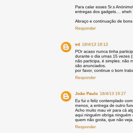
Para calar esses Sr.s Anónimo
entregas dos gadgets.... eheh
Abraço e continuação de bons
Responder
ed
18/4/13 18:12
POr acaso nunca tinha particip
durante o dia umas 15 vezes 
não participa, é simples. não
são anunciados.
por favor, continue o bom trab
Responder
João Paulo
18/4/13 19:27
Eu fui o feliz contemplado co
menos, a entrega de outro fun
Acho muito mau vir para cá a
aqui ninguém obriga ninguém a 
quem não gosta, que não veja.
Responder