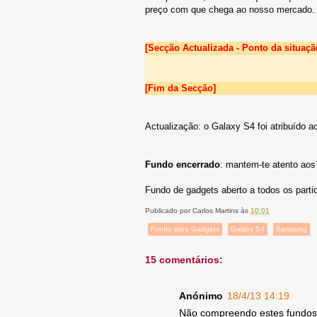
preço com que chega ao nosso mercado. O
[Secção Actualizada - Ponto da situaçã
[Fim da Secção]
Actualização: o Galaxy S4 foi atribuído a
Fundo encerrado
: mantem-te atento ao
Fundo de gadgets aberto a todos os parti
Publicado por
Carlos Martins
às
10:01
Fundo para Gadgets
Galaxy S4
Samsung
15 comentários:
Anónimo
18/4/13 14:19
Não compreendo estes fundos 