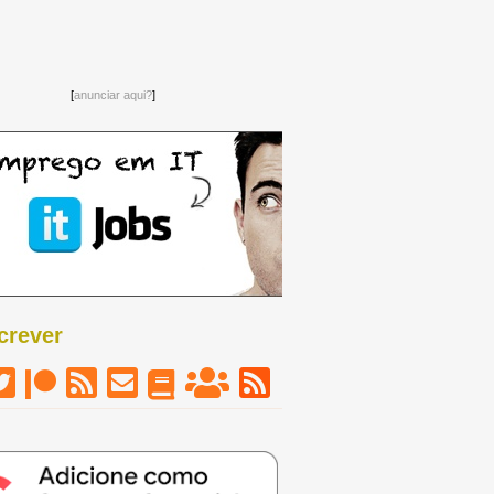
[
anunciar aqui?
]
crever