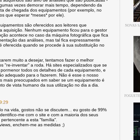
 adquiridos são alvo de análises que são publicadas -
lgumas vezes demorar mais tempo, dependendo da
data de chegada dos equipamentos (por exemplo, no
os que esperar *meses* por ele).
quipamentos são oferecidos aos leitores que
NOVAS S
ua aquisição. Nenhum equipamento ficou para o gestor
epção acontece no caso da máquina fotográfica que fica
mentação das análises, mas tal fica expressamente
é oferecida quando se procede à sua substituição no
xarem muito a desejar, tentamos fazer o melhor
 "re-inventar" a roda. Há sites especializados que se
 pormenor todos os detalhes de cada equipamento, e
ão adequado para o fazerem. Não é esse o nosso
mos mais preocupados em saber se um equipamento é
nto de vista humano da sua utilização no dia a dia.
FOGUETE
9:29
 na vida, gostos não se discutem... eu gosto de 99%
 identifico-me com o site e com a maioria dos seus
 pertencente a esta "família".
eviews, enchem-me as medidas ;)