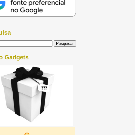
uisa
o Gadgets