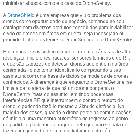
minimizar abusos, como é o caso do DroneSentry.
A
DroneShield
é uma empresa que viu o problema dos
drones como oportunidade de negócio, contando no seu
catálogo com diversos produtos concebidos para inviabilizar
o voo de drones em áreas em que tal seja indesejado ou
proibido. Entre eles temos o DroneSentinel e o DroneSentry.
Em ambos temos sistemas que recorrem a câmaras de alta-
resolução, microfones, radares, sensores térmicos e de RF,
e que são capazes de detectar drones que entrem na área
controlada - e até tentar identificá-lo comparando a sua
assinatura com uma base de dados de modelos de drones
conhecidos. A diferença é que enquanto o DroneSentinel se
limita a dar o alerta de que há um drone por perto, o
DroneSentry "trata do assunto" emitindo poderosas
interferências RF que interrompem o controlo remoto do
drone, e podendo fazê-lo mesmo a 2km de distância. Na
maioria dos casos, quando o drone perde as comunicações,
dá início a uma manobra automática de regresso ao ponto
de partida e posterior aterragem - pelo que não se trata de
fazer com que o drone caia imediatamente do céu.