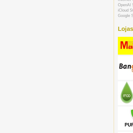
OpenAI 
iCloud S
Google S
Lojas