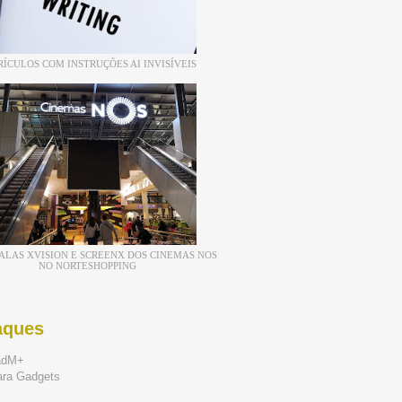
RÍCULOS COM INSTRUÇÕES AI INVISÍVEIS
ALAS XVISION E SCREENX DOS CINEMAS NOS
NO NORTESHOPPING
aques
adM+
ara Gadgets