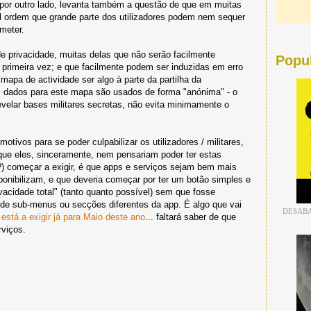
 por outro lado, levanta também a questão de que em muitas
al ordem que grande parte dos utilizadores podem nem sequer
meter.
e privacidade, muitas delas que não serão facilmente
Popu
a primeira vez; e que facilmente podem ser induzidas em erro
 mapa de actividade ser algo à parte da partilha da
os dados para este mapa são usados de forma "anónima" - o
evelar bases militares secretas, não evita minimamente o
tivos para se poder culpabilizar os utilizadores / militares,
que eles, sinceramente, nem pensariam poder ter estas
) começar a exigir, é que apps e serviços sejam bem mais
ponibilizam, e que deveria começar por ter um botão simples e
ivacidade total" (tanto quanto possível) sem que fosse
 de sub-menus ou secções diferentes da app. É algo que vai
DESABA
está a exigir já para Maio deste ano
... faltará saber de que
rviços.