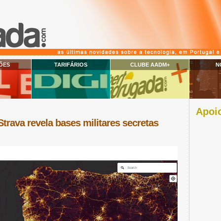
ÕES
TARIFÁRIOS
CLUBE AADM+
N
Apoio
trava revela bases militares secretas