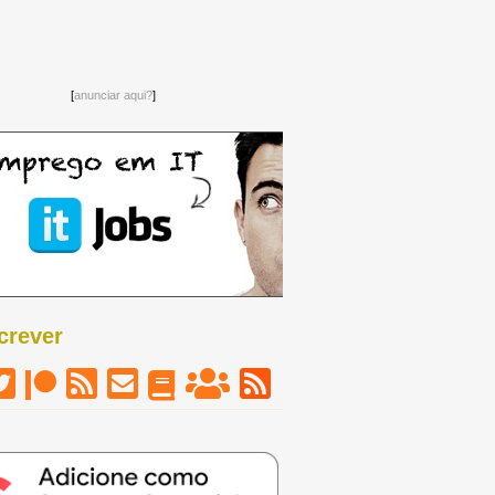
[
anunciar aqui?
]
crever