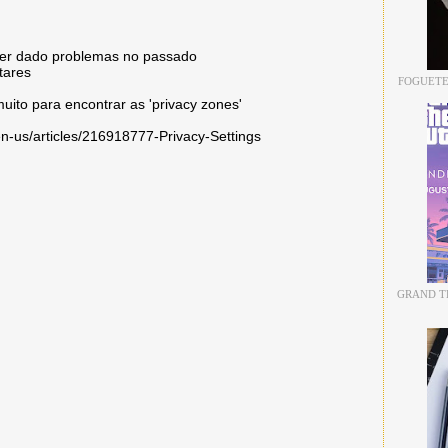
 ter dado problemas no passado
itares
FOGUETE
uito para encontrar as 'privacy zones'
en-us/articles/216918777-Privacy-Settings
GRAND TH