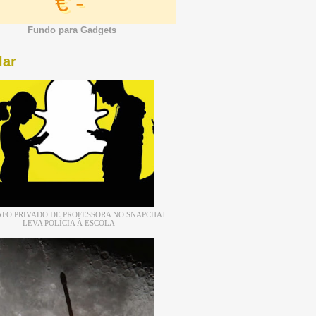
€ -
Fundo para Gadgets
lar
FO PRIVADO DE PROFESSORA NO SNAPCHAT
LEVA POLÍCIA À ESCOLA