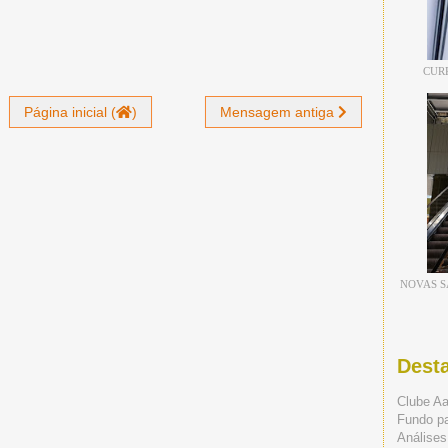
CUR
Página inicial (
)
Mensagem antiga
NOVAS S
Dest
Clube A
Fundo p
Análises