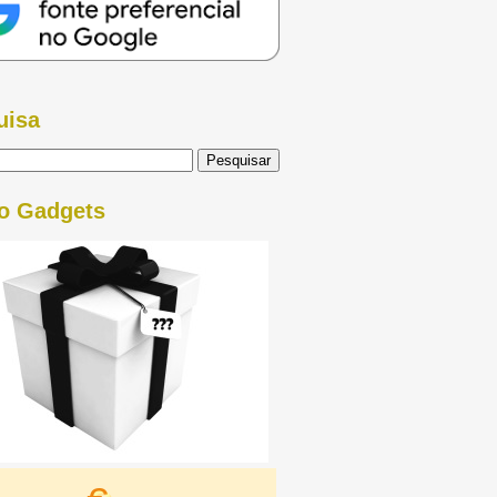
uisa
o Gadgets