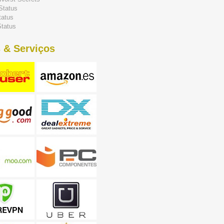
Status
tatus
tatus
 & Serviços