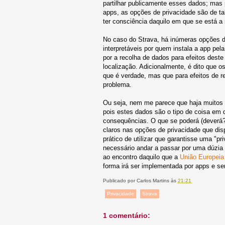
partilhar publicamente esses dados; mas
apps, as opções de privacidade são de t
ter consciência daquilo em que se está a 
No caso do Strava, há inúmeras opções d
interpretáveis por quem instala a app pel
por a recolha de dados para efeitos deste
localização. Adicionalmente, é dito que 
que é verdade, mas que para efeitos de r
problema.
Ou seja, nem me parece que haja muitos mo
pois estes dados são o tipo de coisa em 
consequências. O que se poderá (deverá?
claros nas opções de privacidade que dis
prático de utilizar que garantisse uma "pr
necessário andar a passar por uma dúzia
ao encontro daquilo que a
União Europeia 
forma irá ser implementada por apps e se
Publicado por
Carlos Martins
às
21:21
Privacidade
Strava
1 comentário: