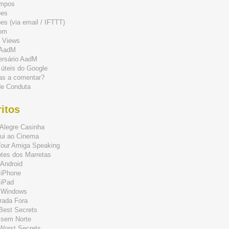
mpos
ões
s (via email / IFTTT)
om
 Views
 AadM
ersário AadM
 úteis do Google
as a comentar?
de Conduta
itos
Alegre Casinha
ui ao Cinema
Your Amiga Speaking
tes dos Marretas
Android
 iPhone
 iPad
 Windows
rada Fora
 Best Secrets
 sem Norte
 Worst Secrets