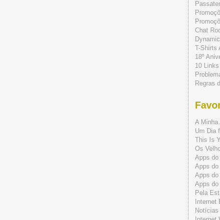
Passate
Promoç
Promoçõe
Chat Ro
Dynamic
T-Shirts
18º Aniv
10 Links
Problem
Regras 
Favor
A Minha 
Um Dia f
This Is 
Os Velho
Apps do 
Apps do
Apps do
Apps do
Pela Est
Internet
Notícias
Internet