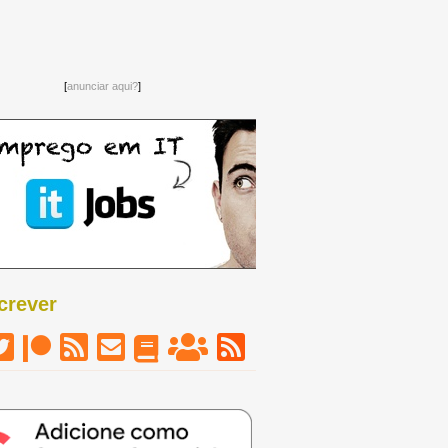
[
anunciar aqui?
]
crever