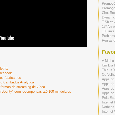
Promoç
Promoçõe
Chat Ro
Dynamic
T-Shirts
18º Aniv
10 Links
Problem
Regras 
Favor
A Minha 
Um Dia f
etflix
This Is 
Facebook
Os Velho
ros fabricantes
Apps do 
so Cambridge Analytica
Apps do
taformas de streaming de vídeo
Apps do
 Bounty" com recompensas até 100 mil dólares
Apps do
Pela Est
Internet
Notícias
Internet