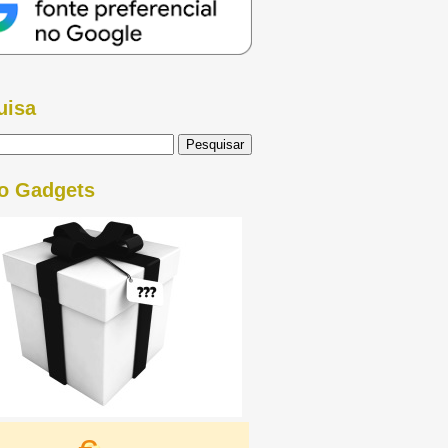
uisa
o Gadgets