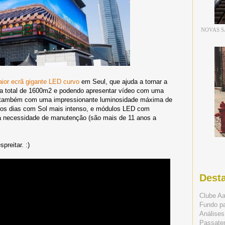
NOVAS S
ior ecrã gigante LED curvo
em Seul, que ajuda a tornar a
ea total de 1600m2 e podendo apresentar vídeo com uma
a também com uma impressionante luminosidade máxima de
é nos dias com Sol mais intenso, e módulos LED com
 a necessidade de manutenção (são mais de 11 anos a
reitar. :)
Dest
Clube A
Fundo p
Análises
Passate