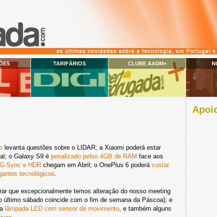
ÕES
TARIFÁRIOS
CLUBE AADM+
N
Apoio
o
levanta questões sobre o LIDAR; a Xiaomi poderá estar
ial; o Galaxy S9 é
penalizado pelso 4GB de RAM
face aos
 G-Sync e HDR
chegam em Abril; o OnePlus 6 poderá
custar
igantes tecnológicos
.
brar que excepcionalmente temos alteração do nosso meeting
o último sábado coincide com o fim de semana da Páscoa); e
ma
lâmpada LED com sensor de movimento
, e também alguns