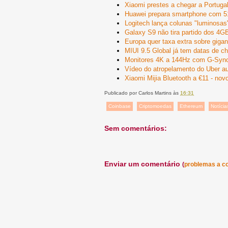
Xiaomi prestes a chegar a Portuga
Huawei prepara smartphone com 
Logitech lança colunas "luminosa
Galaxy S9 não tira partido dos 4
Europa quer taxa extra sobre gigan
MIUI 9.5 Global já tem datas de 
Monitores 4K a 144Hz com G-Syn
Vídeo do atropelamento do Uber au
Xiaomi Mijia Bluetooth a €11 - no
Publicado por
Carlos Martins
às
16:31
Coinbase
Criptomoedas
Ethereum
Notícia
Sem comentários:
Enviar um comentário
(
problemas a c