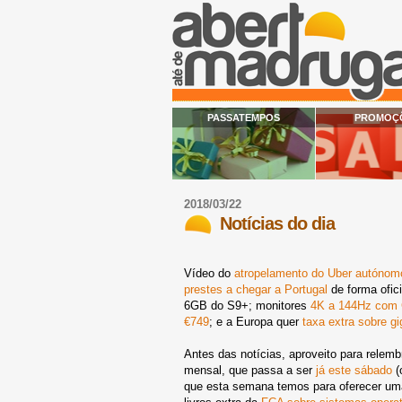
PASSATEMPOS
PROMOÇ
2018/03/22
Notícias do dia
Vídeo do
atropelamento do Uber autónom
prestes a chegar a Portugal
de forma ofic
6GB do S9+; monitores
4K a 144Hz com
€749
; e a Europa quer
taxa extra sobre g
Antes das notícias, aproveito para relem
mensal, que passa a ser
já este sábado
(
que esta semana temos para oferecer u