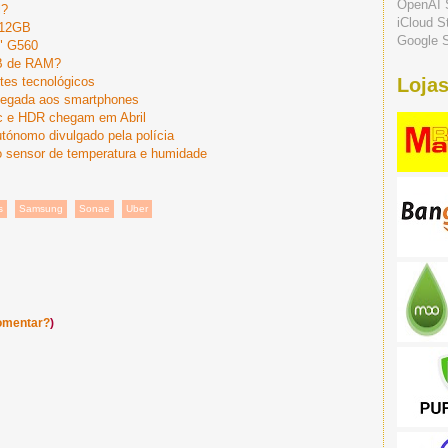
OpenAI 
l?
iCloud S
512GB
Google S
s" G560
GB de RAM?
tes tecnológicos
Lojas
chegada aos smartphones
c e HDR chegam em Abril
tónomo divulgado pela polícia
vo sensor de temperatura e humidade
s
Samsung
Sonae
Uber
omentar?
)