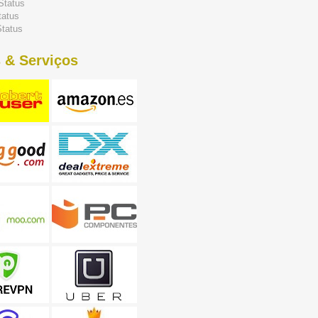
Status
tatus
tatus
 & Serviços