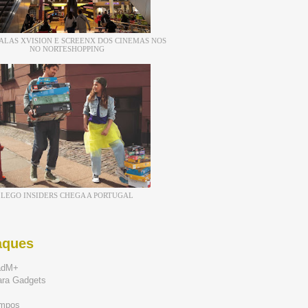
ALAS XVISION E SCREENX DOS CINEMAS NOS
NO NORTESHOPPING
LEGO INSIDERS CHEGA A PORTUGAL
aques
adM+
ara Gadgets
mpos