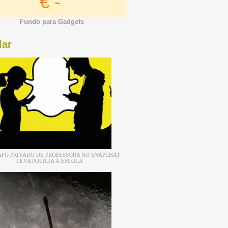
€ -
Fundo para Gadgets
lar
FO PRIVADO DE PROFESSORA NO SNAPCHAT
LEVA POLÍCIA À ESCOLA