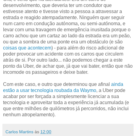
desenvolvimento, que deveria ter um condutor que
estivesse atento e tivesse visto a pessoa a atravessar a
estrada e reagido atempadamente. Ninguém quer seguir
num carro em condução autónoma, ou semi-autónoma, e
levar com uma travagem de emergência inusitada porque o
carro achou que um cartaz ao lado da estrada era um peão,
ou que a sombra de uma ponte era um obstáculo (e são
coisas que acontecem
) - para além do risco adicional de
poder provocar um acidente com os carros que circulem
atrás de si. Por outro lado... não podemos chegar a este
ponto da Uber, de achar que, já que vai bater, então que não
incomode os passageiros e deixe bater.
Com este caso, e outro que determinou que afinal
ainda
estão a usar tecnologia roubada da Waymo
, a Uber pode
acabar por ser forçada a simplesmente licenciar a sua
tecnologia e aproveitar toda a experiência já acumulada (e
que entre milhões de quilómetros já percorridos, não inclui
nenhum atropelamento).
Carlos Martins
às
12:00