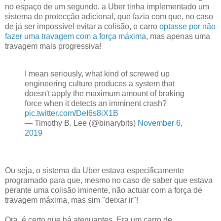
no espaço de um segundo, a Uber tinha implementado um
sistema de protecção adicional, que fazia com que, no caso
de já ser impossível evitar a colisão, o carro
optasse por não
fazer uma travagem com a força máxima
, mas apenas uma
travagem mais progressiva!
I mean seriously, what kind of screwed up
engineering culture produces a system that
doesn't apply the maximum amount of braking
force when it detects an imminent crash?
pic.twitter.com/DeI6s8iX1B
— Timothy B. Lee (@binarybits)
November 6,
2019
Ou seja, o sistema da Uber estava especificamente
programado para que, mesmo no caso de saber que estava
perante uma colisão iminente, não actuar com a força de
travagem máxima, mas sim "deixar ir"!
Ora, é certo que há atenuantes. Era um carro de