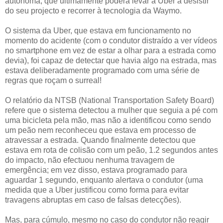
autónoma, que ultimamente poderá levar a Uber a desistir
do seu projecto e recorrer à tecnologia da Waymo.
O sistema da Uber, que estava em funcionamento no
momento do acidente (com o condutor distraído a ver vídeos
no smartphone em vez de estar a olhar para a estrada como
devia), foi capaz de detectar que havia algo na estrada, mas
estava deliberadamente programado com uma série de
regras que roçam o surreal!
O relatório da NTSB (National Transportation Safety Board)
refere que o sistema detectou a mulher que seguia a pé com
uma bicicleta pela mão, mas não a identificou como sendo
um peão nem reconheceu que estava em processo de
atravessar a estrada. Quando finalmente detectou que
estava em rota de colisão com um peão, 1.2 segundos antes
do impacto, não efectuou nenhuma travagem de
emergência; em vez disso, estava programado para
aguardar 1 segundo, enquanto alertava o condutor (uma
medida que a Uber justificou como forma para evitar
travagens abruptas em caso de falsas detecções).
Mas, para cúmulo, mesmo no caso do condutor não reagir