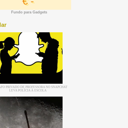
€ -
Fundo para Gadgets
lar
FO PRIVADO DE PROFESSORA NO SNAPCHAT
LEVA POLÍCIA À ESCOLA