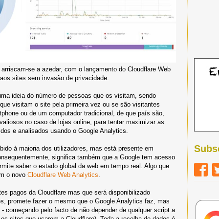
e arriscam-se a azedar, com o lançamento do Cloudflare Web
s aos sites sem invasão de privacidade.
 uma ideia do número de pessoas que os visitam, sendo
e visitam o site pela primeira vez ou se são visitantes
rtphone ou de um computador tradicional, de que país são,
aliosos no caso de lojas online, para tentar maximizar as
idos e analisados usando o Google Analytics.
Subs
ido à maioria dos utilizadores, mas está presente em
consequentemente, significa também que a Google tem acesso
rmite saber o estado global da web em tempo real. Algo que
om o novo
Cloudflare Web Analytics
.
ntes pagos da Cloudflare mas que será disponibilizado
s, promete fazer o mesmo que o Google Analytics faz, mas
s - começando pelo facto de não depender de qualquer script a
 os sites que usarem a Cloudflare). Toda a recolha de dados é