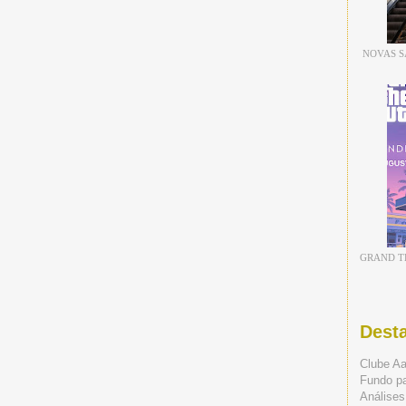
NOVAS S
GRAND TH
Dest
Clube A
Fundo p
Análises