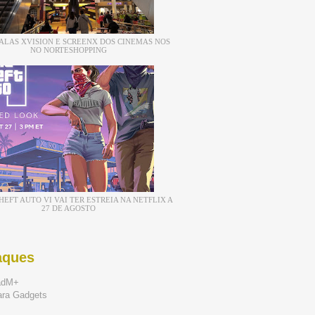
ALAS XVISION E SCREENX DOS CINEMAS NOS
NO NORTESHOPPING
EFT AUTO VI VAI TER ESTREIA NA NETFLIX A
27 DE AGOSTO
aques
adM+
ara Gadgets