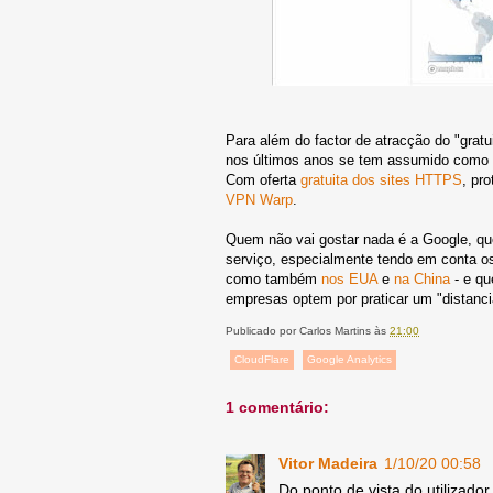
Para além do factor de atracção do "grat
nos últimos anos se tem assumido como u
Com oferta
gratuita dos sites HTTPS
, pr
VPN Warp
.
Quem não vai gostar nada é a Google, qu
serviço, especialmente tendo em conta os
como também
nos EUA
e
na China
- e qu
empresas optem por praticar um "distanci
Publicado por
Carlos Martins
às
21:00
CloudFlare
Google Analytics
1 comentário:
Vitor Madeira
1/10/20 00:58
Do ponto de vista do utilizado