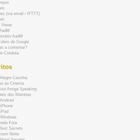
mpos
ões
s (via email / IFTTT)
om
 Views
 AadM
ersário AadM
 úteis do Google
as a comentar?
de Conduta
itos
Alegre Casinha
ui ao Cinema
Your Amiga Speaking
tes dos Marretas
Android
 iPhone
 iPad
 Windows
rada Fora
 Best Secrets
 sem Norte
 Worst Secrets