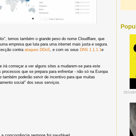
Popu
uito", temos também o grande peso do nome Cloudflare, que
ma empresa que luta para uma internet mais justa e segura.
otecção contra
ataques DDoS
, e com os seus
DNS 1.1.1.1
e
e irá começar a ver alguns sites a mudarem-se para este
 processos que se prepara para enfrentar - não só na Europa
e também poderão servir de incentivo para que muitas
amento social" dos seus serviços.
DESABA
r, a concorrência sempre foi saudável.