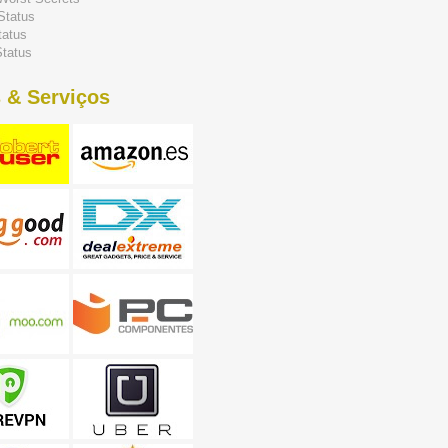
Status
tatus
tatus
 & Serviços