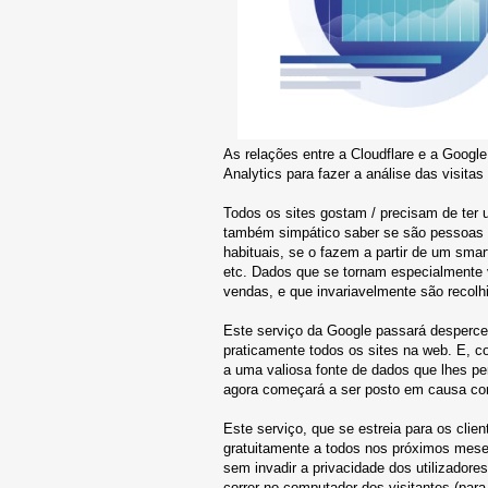
As relações entre a Cloudflare e a Googl
Analytics para fazer a análise das visita
Todos os sites gostam / precisam de ter
também simpático saber se são pessoas qu
habituais, se o fazem a partir de um sma
etc. Dados que se tornam especialmente v
vendas, e que invariavelmente são recolh
Este serviço da Google passará desperceb
praticamente todos os sites na web. E, 
a uma valiosa fonte de dados que lhes pe
agora começará a ser posto em causa c
Este serviço, que se estreia para os clie
gratuitamente a todos nos próximos mese
sem invadir a privacidade dos utilizadore
correr no computador dos visitantes (para