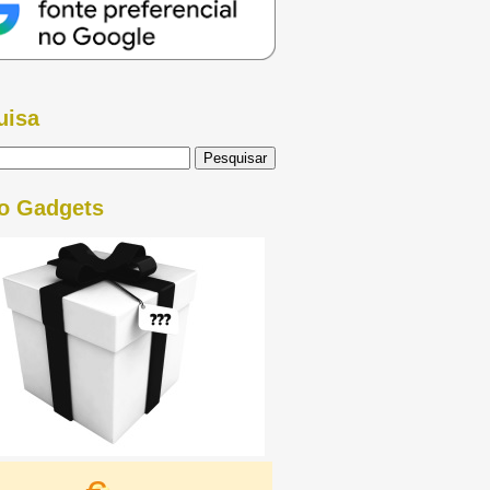
uisa
o Gadgets