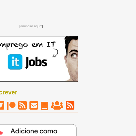
[
anunciar aqui?
]
crever