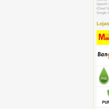
OpenAI 
iCloud S
Google S
Lojas