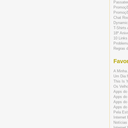
Passate
Promoç
Promoçõe
Chat Ro
Dynamic
T-Shirts
18º Aniv
10 Links
Problem
Regras 
Favor
A Minha 
Um Dia f
This Is 
Os Velho
Apps do 
Apps do
Apps do
Apps do
Pela Est
Internet
Notícias
Internet