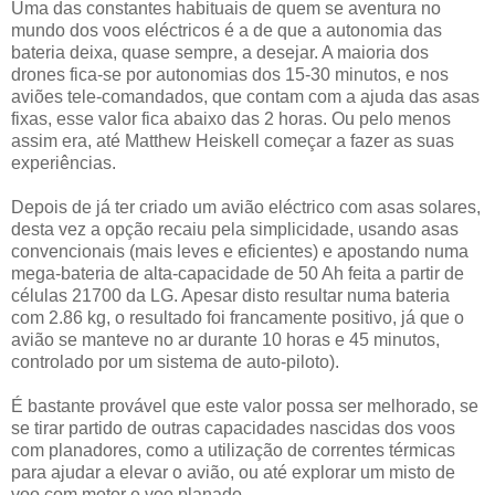
Uma das constantes habituais de quem se aventura no
mundo dos voos eléctricos é a de que a autonomia das
bateria deixa, quase sempre, a desejar. A maioria dos
drones fica-se por autonomias dos 15-30 minutos, e nos
aviões tele-comandados, que contam com a ajuda das asas
fixas, esse valor fica abaixo das 2 horas. Ou pelo menos
assim era, até Matthew Heiskell começar a fazer as suas
experiências.
Depois de já ter criado um avião eléctrico com asas solares,
desta vez a opção recaiu pela simplicidade, usando asas
convencionais (mais leves e eficientes) e apostando numa
mega-bateria de alta-capacidade de 50 Ah feita a partir de
células 21700 da LG. Apesar disto resultar numa bateria
com 2.86 kg, o resultado foi francamente positivo, já que o
avião se manteve no ar durante 10 horas e 45 minutos,
controlado por um sistema de auto-piloto).
É bastante provável que este valor possa ser melhorado, se
se tirar partido de outras capacidades nascidas dos voos
com planadores, como a utilização de correntes térmicas
para ajudar a elevar o avião, ou até explorar um misto de
voo com motor e voo planado.