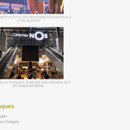
EFT AUTO VI VAI TER ESTREIA NA NETFLIX A
27 DE AGOSTO
ALAS XVISION E SCREENX DOS CINEMAS NOS
NO NORTESHOPPING
aques
adM+
ara Gadgets