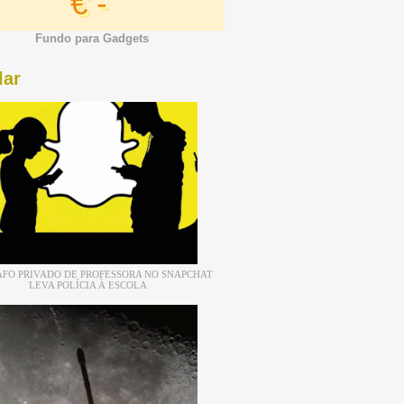
€ -
Fundo para Gadgets
lar
FO PRIVADO DE PROFESSORA NO SNAPCHAT
LEVA POLÍCIA À ESCOLA