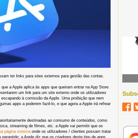
ssam ter links para sites externos para gestão das contas.
que a Apple aplica às apps que queiram entrar na App Store.
esentarem um link para um site externo onde os utilizadores
Subs
 - escapando à comissão da Apple. Uma proibição que nem
umas apps a poderem fazê-lo, e que agora a Apple irá refrear
aioritariamente destinadas ao consumo de conteúdos, como
sica, streaming de filmes, etc. a Apple vai permitir que os
ma página externa
onde os utilizadores / clientes possam tratar
 garantido: a Apple diz que os criadores deste tipo de apps