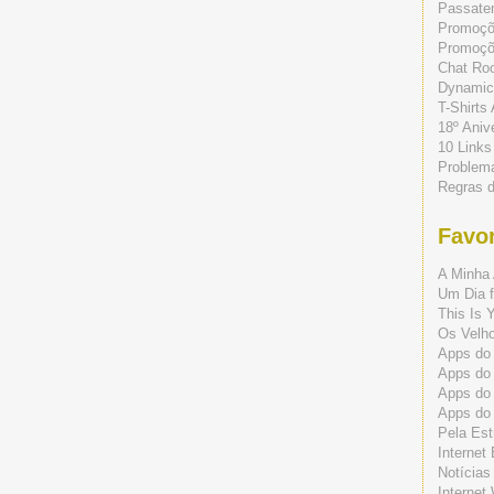
Passate
Promoç
Promoçõe
Chat Ro
Dynamic
T-Shirts
18º Aniv
10 Links
Problem
Regras 
Favor
A Minha 
Um Dia f
This Is 
Os Velho
Apps do 
Apps do
Apps do
Apps do
Pela Est
Internet
Notícias
Internet