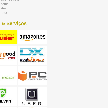
Status
tatus
tatus
 & Serviços