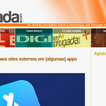
ÕES
TARIFÁRIOS
CLUBE AADM+
N
Apoio
 para sites externos em (algumas) apps