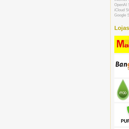
OpenAI 
iCloud S
Google S
Lojas