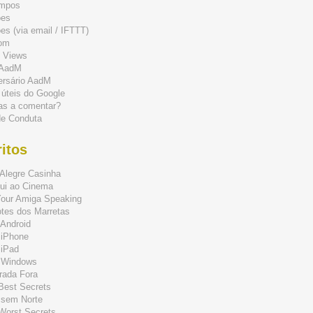
mpos
ões
s (via email / IFTTT)
om
 Views
 AadM
ersário AadM
 úteis do Google
as a comentar?
de Conduta
itos
Alegre Casinha
ui ao Cinema
Your Amiga Speaking
tes dos Marretas
Android
 iPhone
 iPad
 Windows
rada Fora
 Best Secrets
 sem Norte
 Worst Secrets