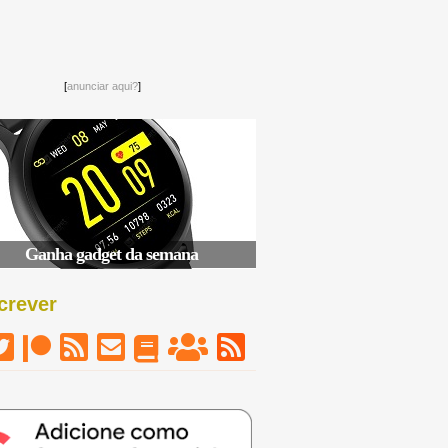
[
anunciar aqui?
]
Ganha gadget da semana
crever