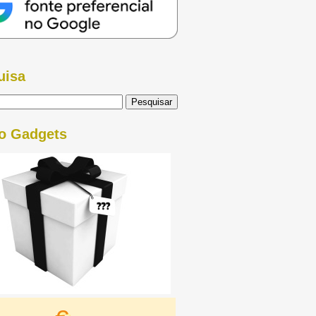
uisa
o Gadgets