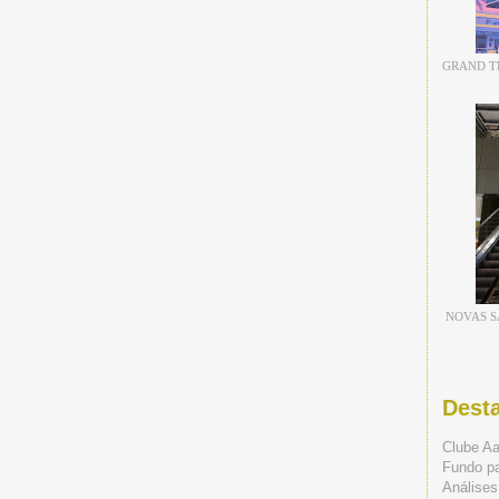
GRAND TH
NOVAS S
Dest
Clube A
Fundo p
Análises