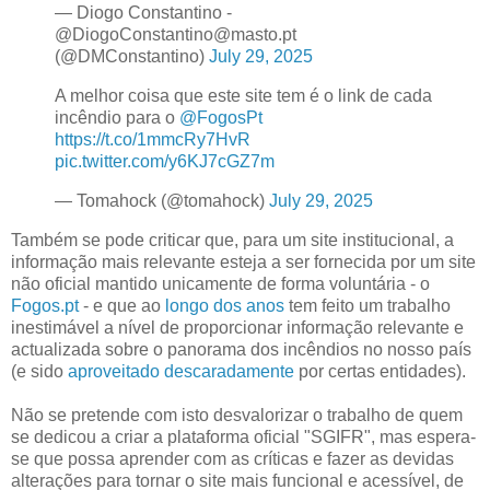
— Diogo Constantino -
@DiogoConstantino@masto.pt
(@DMConstantino)
July 29, 2025
A melhor coisa que este site tem é o link de cada
incêndio para o
@FogosPt
https://t.co/1mmcRy7HvR
pic.twitter.com/y6KJ7cGZ7m
— Tomahock (@tomahock)
July 29, 2025
Também se pode criticar que, para um site institucional, a
informação mais relevante esteja a ser fornecida por um site
não oficial mantido unicamente de forma voluntária - o
Fogos.pt
- e que ao
longo dos anos
tem feito um trabalho
inestimável a nível de proporcionar informação relevante e
actualizada sobre o panorama dos incêndios no nosso país
(e sido
aproveitado descaradamente
por certas entidades).
Não se pretende com isto desvalorizar o trabalho de quem
se dedicou a criar a plataforma oficial "SGIFR", mas espera-
se que possa aprender com as críticas e fazer as devidas
alterações para tornar o site mais funcional e acessível, de