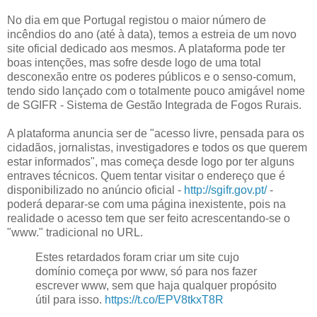
No dia em que Portugal registou o maior número de
incêndios do ano (até à data), temos a estreia de um novo
site oficial dedicado aos mesmos. A plataforma pode ter
boas intenções, mas sofre desde logo de uma total
desconexão entre os poderes públicos e o senso-comum,
tendo sido lançado com o totalmente pouco amigável nome
de SGIFR - Sistema de Gestão Integrada de Fogos Rurais.
A plataforma anuncia ser de "acesso livre, pensada para os
cidadãos, jornalistas, investigadores e todos os que querem
estar informados", mas começa desde logo por ter alguns
entraves técnicos. Quem tentar visitar o endereço que é
disponibilizado no anúncio oficial -
http://sgifr.gov.pt/
-
poderá deparar-se com uma página inexistente, pois na
realidade o acesso tem que ser feito acrescentando-se o
"www." tradicional no URL.
Estes retardados foram criar um site cujo
domínio começa por www, só para nos fazer
escrever www, sem que haja qualquer propósito
útil para isso.
https://t.co/EPV8tkxT8R