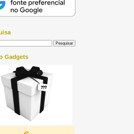
uisa
o Gadgets