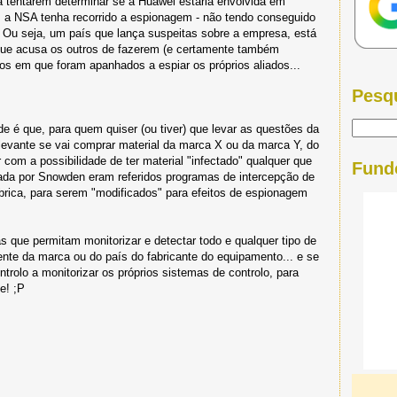
ra tentarem determinar se a Huawei estaria envolvida em
 a NSA tenha recorrido a espionagem - não tendo conseguido
. Ou seja, um país que lança suspeitas sobre a empresa, está
 que acusa os outros de fazerem (e certamente também
os em que foram apanhados a espiar os próprios aliados...
Pesq
e é que, para quem quiser (ou tiver) que levar as questões da
elevante se vai comprar material da marca X ou da marca Y, do
r com a possibilidade de ter material "infectado" qualquer que
Fund
ada por Snowden eram referidos programas de intercepção de
ábrica, para serem "modificados" para efeitos de espionagem
as que permitam monitorizar e detectar todo e qualquer tipo de
e da marca ou do país do fabricante do equipamento... e se
trolo a monitorizar os próprios sistemas de controlo, para
e! ;P