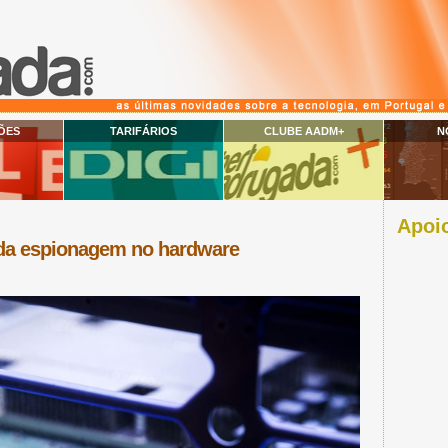
ÕES
TARIFÁRIOS
CLUBE AADM+
N
Apoio
da espionagem no hardware