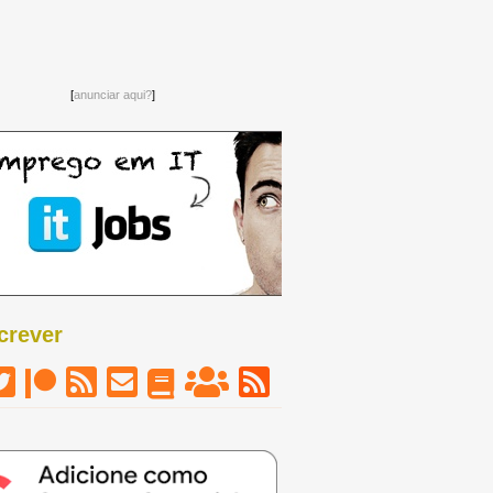
[
anunciar aqui?
]
crever