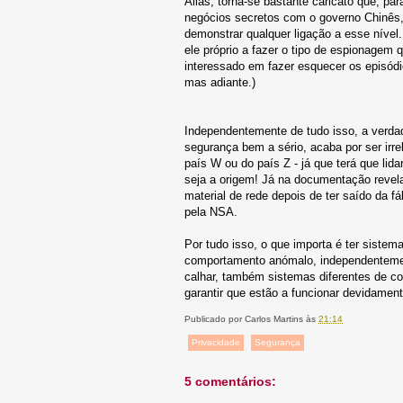
Aliás, torna-se bastante caricato que, pa
negócios secretos com o governo Chinês,
demonstrar qualquer ligação a esse nível
ele próprio a fazer o tipo de espionagem
interessado em fazer esquecer os episódi
mas adiante.)
Independentemente de tudo isso, a verdad
segurança bem a sério, acaba por ser irr
país W ou do país Z - já que terá que lida
seja a origem! Já na documentação revel
material de rede depois de ter saído da f
pela NSA.
Por tudo isso, o que importa é ter sistem
comportamento anómalo, independentement
calhar, também sistemas diferentes de con
garantir que estão a funcionar devidament
Publicado por
Carlos Martins
às
21:14
Privacidade
Segurança
5 comentários: