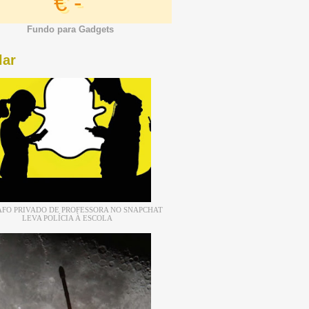
€ -
Fundo para Gadgets
lar
FO PRIVADO DE PROFESSORA NO SNAPCHAT
LEVA POLÍCIA À ESCOLA