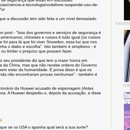
icias/ciencia-e-tecnologia/vodafone-suspende-uso-de-
7or
que a discussão tem sido feita a um nível demasiado
FOGUETE
o post - "Isso dos governos e serviços de segurança é
 americanos, chineses e russos é tudo igual (os russos
 foi para lá que foi viver Snowden, essa luz que nos
enha o diabo e escolha". Isto também é simplismo - é
 ou limitar o prejuízo que possam fazer.
o seu presidente diz que tem a maior honra em
ta da China, mas que não recebe ordens do Governo
bem estar da humanidade. E prova disso é que os
 ainda não encontraram provas nenhumas" - também é
CUR
ncionário da Huawei acusado de espionagem (Antes
sa. A Huawei despediu-o, depois da acusação, e disse
56
que se os USA o apanha qual será a sua sorte? .