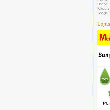
OpenAI 
iCloud S
Google S
Lojas