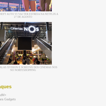
EFT AUTO VI VAI TER ESTREIA NA NETFLIX A
27 DE AGOSTO
ALAS XVISION E SCREENX DOS CINEMAS NOS
NO NORTESHOPPING
aques
adM+
ara Gadgets