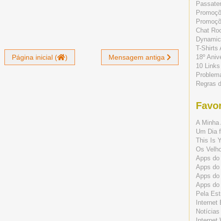
Passate
Promoç
Promoçõe
Chat Ro
Dynamic
T-Shirts
18º Aniv
Página inicial (
)
Mensagem antiga
10 Links
Problem
Regras 
Favor
A Minha 
Um Dia f
This Is 
Os Velho
Apps do 
Apps do
Apps do
Apps do
Pela Est
Internet
Notícias
Internet