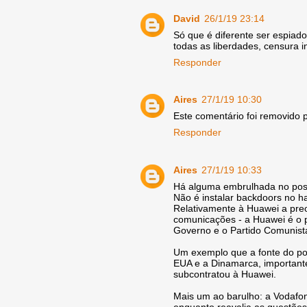
David
26/1/19 23:14
Só que é diferente ser espiad
todas as liberdades, censura 
Responder
Aires
27/1/19 10:30
Este comentário foi removido p
Responder
Aires
27/1/19 10:33
Há alguma embrulhada no post
Não é instalar backdoors no h
Relativamente à Huawei a pre
comunicações - a Huawei é o p
Governo e o Partido Comunist
Um exemplo que a fonte do po
EUA e a Dinamarca, importante
subcontratou à Huawei.
Mais um ao barulho: a Vodafo
enquanto reavalia as questõe