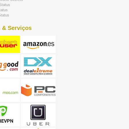
Status
tatus
tatus
 & Serviços