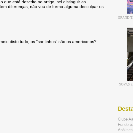
o que está descrito no artigo, sei distinguir as
stem diferenças, não vou de forma alguma desculpar os
GRAND TH
meio disto tudo, os "santinhos" são os americanos?
NOVAS S
Dest
Clube A
Fundo p
Análises