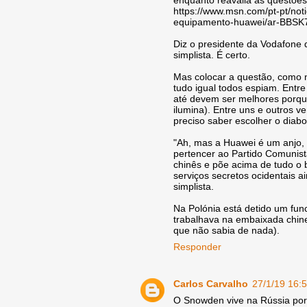
https://www.msn.com/pt-pt/not
equipamento-huawei/ar-BBSK
Diz o presidente da Vodafone 
simplista. É certo.
Mas colocar a questão, como n
tudo igual todos espiam. Entre
até devem ser melhores porque
ilumina). Entre uns e outros v
preciso saber escolher o diabo
"Ah, mas a Huawei é um anjo, 
pertencer ao Partido Comunis
chinês e põe acima de tudo o 
serviços secretos ocidentais
simplista.
Na Polónia está detido um fu
trabalhava na embaixada chine
que não sabia de nada).
Responder
Carlos Carvalho
27/1/19 16:
O Snowden vive na Rússia por