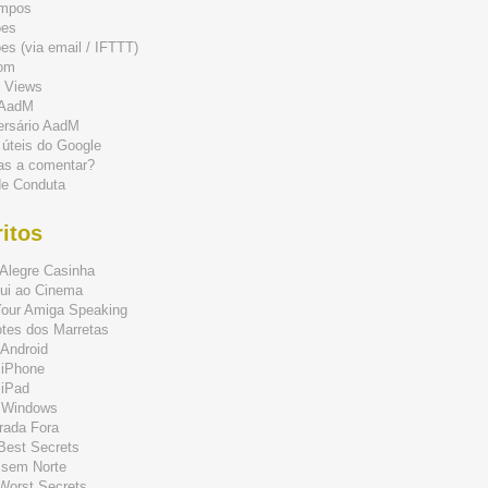
mpos
ões
s (via email / IFTTT)
om
 Views
 AadM
ersário AadM
 úteis do Google
as a comentar?
de Conduta
itos
Alegre Casinha
ui ao Cinema
Your Amiga Speaking
tes dos Marretas
Android
 iPhone
 iPad
 Windows
rada Fora
 Best Secrets
 sem Norte
 Worst Secrets