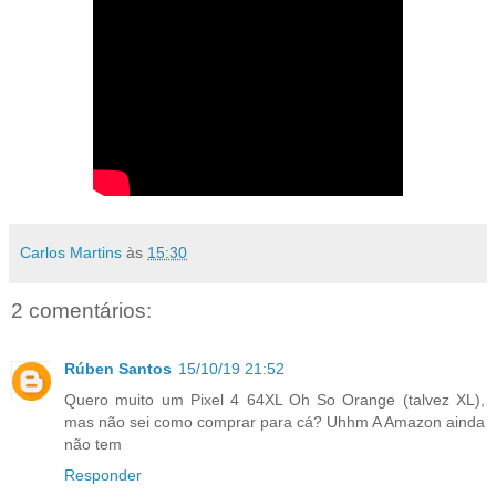
Carlos Martins
às
15:30
2 comentários:
Rúben Santos
15/10/19 21:52
Quero muito um Pixel 4 64XL Oh So Orange (talvez XL),
mas não sei como comprar para cá? Uhhm A Amazon ainda
não tem
Responder