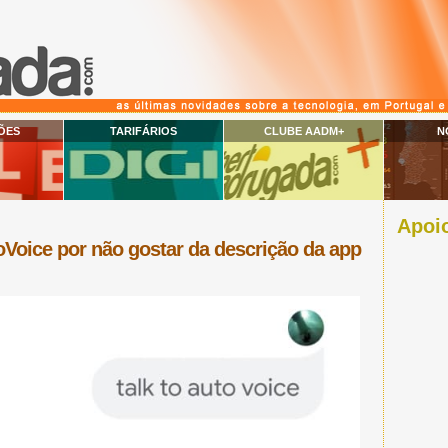
ÕES
TARIFÁRIOS
CLUBE AADM+
N
Apoio
Voice por não gostar da descrição da app