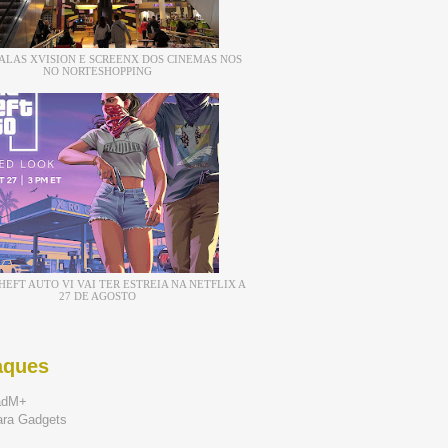
ALAS XVISION E SCREENX DOS CINEMAS NOS
NO NORTESHOPPING
EFT AUTO VI VAI TER ESTREIA NA NETFLIX A
27 DE AGOSTO
aques
adM+
ara Gadgets