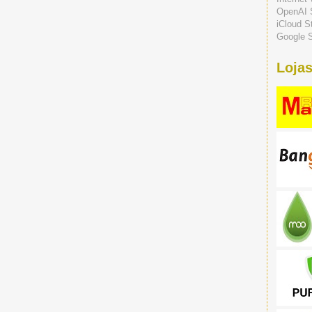
OpenAI 
iCloud S
Google S
Lojas