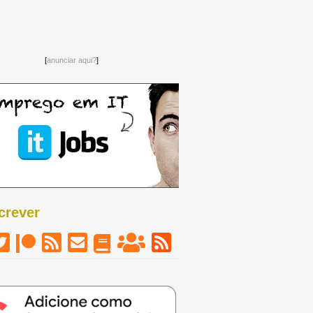
[
anunciar aqui?
]
crever