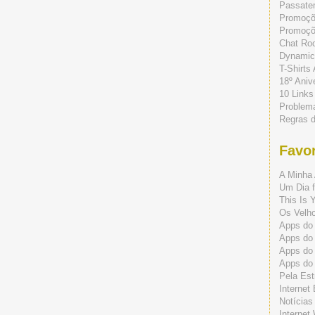
Passate
Promoç
Promoçõe
Chat Ro
Dynamic
T-Shirts
18º Aniv
10 Links
Problem
Regras 
Favor
A Minha 
Um Dia f
This Is 
Os Velho
Apps do 
Apps do
Apps do
Apps do
Pela Est
Internet
Notícias
Internet