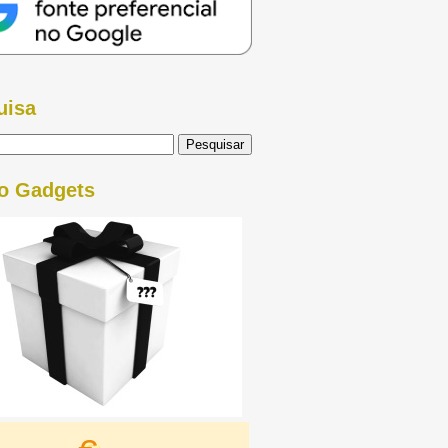
uisa
o Gadgets