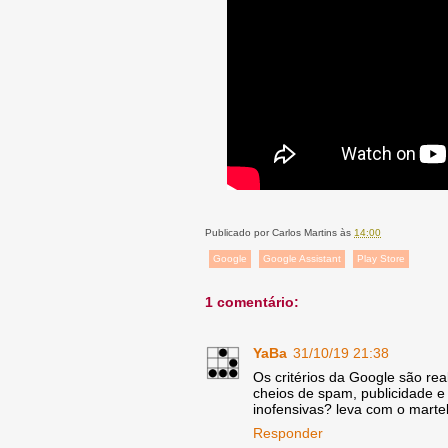
Publicado por
Carlos Martins
às
14:00
Google
Google Assistant
Play Store
1 comentário:
YaBa
31/10/19 21:38
Os critérios da Google são rea
cheios de spam, publicidade e
inofensivas? leva com o martel
Responder