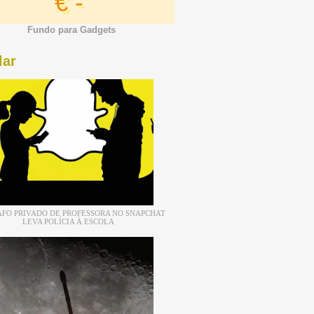
€ -
Fundo para Gadgets
lar
FO PRIVADO DE PROFESSORA NO SNAPCHAT
LEVA POLÍCIA À ESCOLA