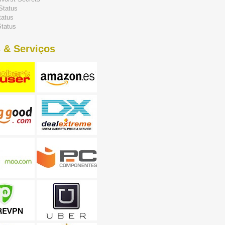
Status
tatus
tatus
 & Serviços