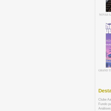
NOVAS S
GRAND TH
Dest
Clube A
Fundo p
Análises