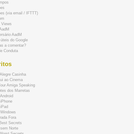
mpos
ões
s (via email / IFTTT)
om
 Views
 AadM
ersário AadM
 úteis do Google
as a comentar?
de Conduta
itos
Alegre Casinha
ui ao Cinema
Your Amiga Speaking
tes dos Marretas
Android
 iPhone
 iPad
 Windows
rada Fora
 Best Secrets
 sem Norte
 Worst Secrets