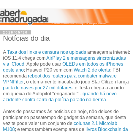
2018/05/30
Notícias do dia
A
Taxa dos links e censura nos uploads
ameaçam a internet;
iOS 11.4 chega com
AirPlay 2 e mensagens sincronizadas
via iCloud
; Apple pode usar
OLEDs em todos os iPhones
deste ano
; Huawei P20 vem com
Watch 2 de oferta
; FBI
recomenda
reboot dos routers para combater malware
VPNFilter
; o eternamente inacabado jogo Star Citizen lança
pack de naves por 27 mil dólares
; e Tesla chega a acordo
em queixa do Autopilot "enganador" -
quando há novo
acidente contra carro da polícia parado na berma
.
Antes de passarmos às notícias de hoje, não deixes de
participar no passatempo do gadget da semana, que desta
vez te pode valer um conjunto de
colunas 2.1 Microlab
M108
; e temos também exemplares de
livros Blockchain da