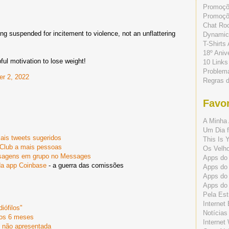
Promoç
Promoçõe
Chat Ro
eing suspended for incitement to violence, not an unflattering
Dynamic
T-Shirts
18º Aniv
ful motivation to lose weight!
10 Links
Problem
r 2, 2022
Regras 
Favor
A Minha 
Um Dia f
mais tweets sugeridos
This Is 
 Club a mais pessoas
Os Velho
nsagens em grupo no Messages
Apps do 
da app Coinbase
- a guerra das comissões
Apps do
Apps do
Apps do
Pela Est
Internet
diófilos"
Notícias
mos 6 meses
Internet
e não apresentada