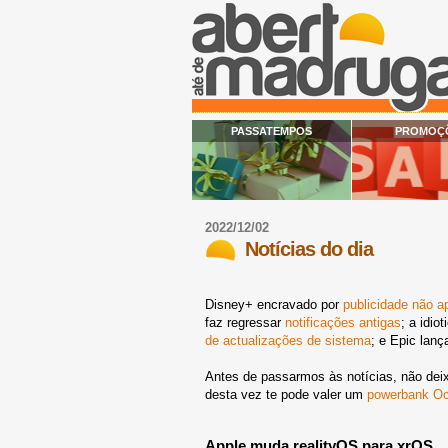
PASSATEMPOS
PROMOÇ
2022/12/02
Notícias do dia
Disney+ encravado por
publicidade não a
faz regressar
notificações antigas
; a idio
de actualizações de sistema
; e Epic lan
Antes de passarmos às notícias, não dei
desta vez te pode valer um
powerbank O
Apple muda realityOS para xrOS