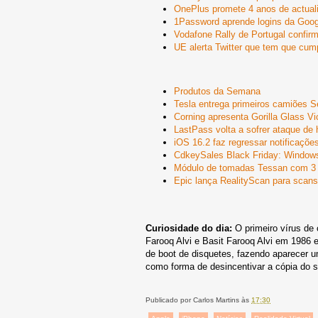
OnePlus promete 4 anos de actual
1Password aprende logins da Googl
Vodafone Rally de Portugal confi
UE alerta Twitter que tem que cum
Produtos da Semana
Tesla entrega primeiros camiões 
Corning apresenta Gorilla Glass Vi
LastPass volta a sofrer ataque de
iOS 16.2 faz regressar notificaçõe
CdkeySales Black Friday: Windows
Módulo de tomadas Tessan com 3
Epic lança RealityScan para scan
Curiosidade do dia:
O primeiro vírus de 
Farooq Alvi e Basit Farooq Alvi em 1986 
de boot de disquetes, fazendo aparecer 
como forma de desincentivar a cópia do s
Publicado por
Carlos Martins
às
17:30