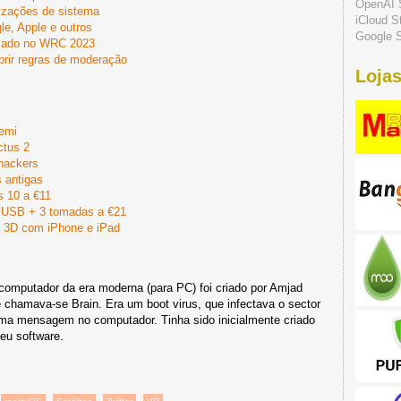
OpenAI 
izações de sistema
iCloud S
e, Apple e outros
Google S
rmado no WRC 2023
prir regras de moderação
Lojas
Semi
ctus 2
 hackers
s antigas
 10 a €11
 USB + 3 tomadas a €21
s 3D com iPhone e iPad
computador da era moderna (para PC) foi criado por Amjad
e chamava-se Brain. Era um boot virus, que infectava o sector
uma mensagem no computador. Tinha sido inicialmente criado
eu software.