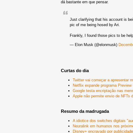
dá bastante em que pensar.
Just clarifying that his account is b
pic of me being hosed by Ari.
Frankly, I found those pics to be help
— Elon Musk (@elonmusk)
Decembe
Curtas do dia
Twitter vai começar a apresentar 
Netflix expande programa Preview
Google testa encriptação nas me
Apple não permite envio de NFTs 
Resumo da madrugada
A idiotice dos switches digitais "au
Neuralink em humanos nos próxi
Disney+ encravado por publicidad