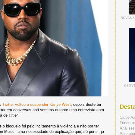
NOVAS S
OS EV
 o
Twitter voltou a suspender Kanye West
, depois deste ter
Dest
ntrar em conversas anti-semitas durante uma entrevista com
 de Hitler.
Clube A
Fundo p
 o bloqueio foi pelo incitamento à violência e não por ter
Análises
on Musk - uma necessidade de explicação que, só por si, já
Passate