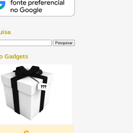
uisa
o Gadgets