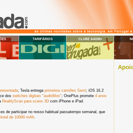
ÕES
TARIFÁRIOS
CLUBE AADM+
N
Apoio
presentada
; Tesla entrega
primeiros camiões Semi
; iOS 16.2
tice dos
switches digitais "audiófilos"
; OnePlus promete
4 anos
ça
RealityScan para scans 3D
com iPhone e iPad.
xes de participar no nosso habitual passatempo semanal, que
ckred de 10000 mAh
.