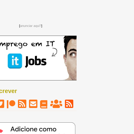
[
anunciar aqui?
]
crever