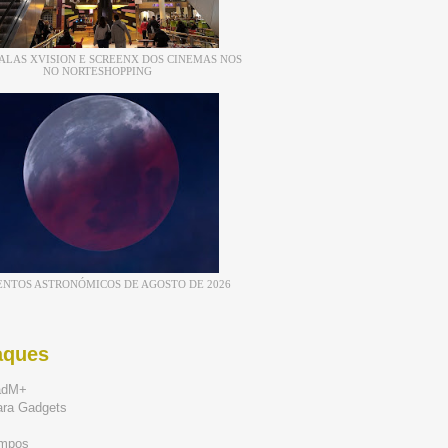
ALAS XVISION E SCREENX DOS CINEMAS NOS
NO NORTESHOPPING
ENTOS ASTRONÓMICOS DE AGOSTO DE 2026
aques
adM+
ara Gadgets
mpos