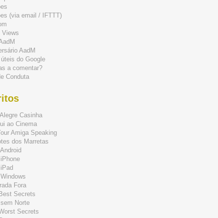
ões
s (via email / IFTTT)
om
 Views
 AadM
ersário AadM
 úteis do Google
as a comentar?
de Conduta
itos
Alegre Casinha
ui ao Cinema
Your Amiga Speaking
tes dos Marretas
Android
 iPhone
 iPad
 Windows
rada Fora
 Best Secrets
 sem Norte
 Worst Secrets