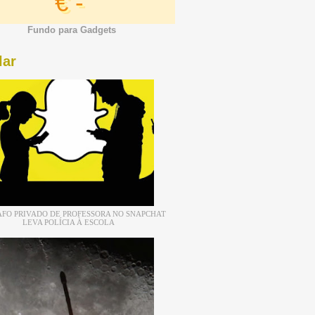
€ -
Fundo para Gadgets
lar
FO PRIVADO DE PROFESSORA NO SNAPCHAT
LEVA POLÍCIA À ESCOLA