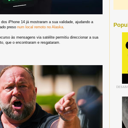
 dos iPhone 14 já mostraram a sua validade, ajudando a
Popu
cado preso
num local remoto no Alaska
.
recurso às mensagens via satélite permitiu direccionar a sua
to, que o encontraram e resgataram.
DESABA