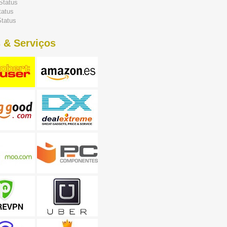
Status
tatus
tatus
 & Serviços