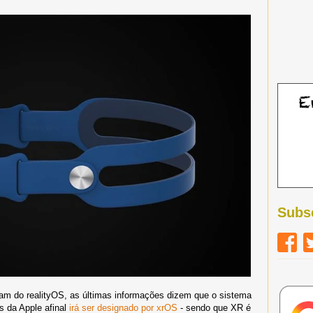
Subs
iam do realityOS, as últimas informações dizem que o sistema
s da Apple afinal
irá ser designado por xrOS
- sendo que XR é