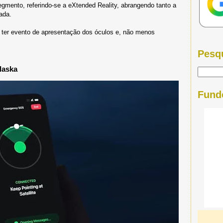
mento, referindo-se a eXtended Reality, abrangendo tanto a
ada.
s ter evento de apresentação dos óculos e, não menos
Pesq
laska
Fund