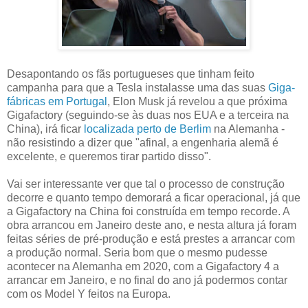
Desapontando os fãs portugueses que tinham feito
campanha para que a Tesla instalasse uma das suas
Giga-
fábricas em Portugal
, Elon Musk já revelou a que próxima
Gigafactory (seguindo-se às duas nos EUA e a terceira na
China), irá ficar
localizada perto de Berlim
na Alemanha -
não resistindo a dizer que "afinal, a engenharia alemã é
excelente, e queremos tirar partido disso".
Vai ser interessante ver que tal o processo de construção
decorre e quanto tempo demorará a ficar operacional, já que
a Gigafactory na China foi construída em tempo recorde. A
obra arrancou em Janeiro deste ano, e nesta altura já foram
feitas séries de pré-produção e está prestes a arrancar com
a produção normal. Seria bom que o mesmo pudesse
acontecer na Alemanha em 2020, com a Gigafactory 4 a
arrancar em Janeiro, e no final do ano já podermos contar
com os Model Y feitos na Europa.