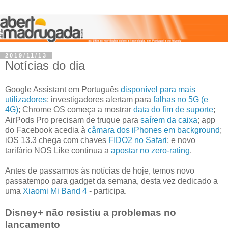
2019/11/13
Notícias do dia
Google Assistant em Português
disponível para mais
utilizadores
; investigadores alertam para
falhas no 5G (e
4G)
; Chrome OS começa a mostrar
data do fim de suporte
;
AirPods Pro precisam de truque para
saírem da caixa
; app
do Facebook acedia à
câmara dos iPhones em background
;
iOS 13.3 chega com chaves
FIDO2 no Safari
; e novo
tarifário NOS Like continua a
apostar no zero-rating
.
Antes de passarmos às notícias de hoje, temos novo
passatempo para gadget da semana, desta vez dedicado a
uma
Xiaomi Mi Band 4
- participa.
Disney+ não resistiu a problemas no
lançamento