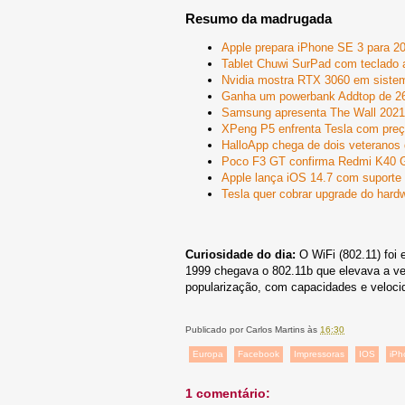
Resumo da madrugada
Apple prepara iPhone SE 3 para 2
Tablet Chuwi SurPad com teclado 
Nvidia mostra RTX 3060 em sist
Ganha um powerbank Addtop de 
Samsung apresenta The Wall 2021
XPeng P5 enfrenta Tesla com preç
HalloApp chega de dois veterano
Poco F3 GT confirma Redmi K40 
Apple lança iOS 14.7 com suporte
Tesla quer cobrar upgrade do hard
Curiosidade do dia:
O WiFi (802.11) foi
1999 chegava o 802.11b que elevava a vel
popularização, com capacidades e veloci
Publicado por
Carlos Martins
às
16:30
Europa
Facebook
Impressoras
IOS
iPh
1 comentário: