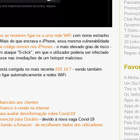
Passate
Promoç
Promoçõe
Chat Ro
Dynamic
T-Shirts
es ao tentarem ligar-se a uma rede WiFi
com nome estranho
18º Aniv
. Mais do que encrava o iPhone, essa mesma vulnerabilidade
10 Links
e código remoto nos iPhones
- o mais elevado grau de risco -
Problem
 ataque "0-click", em que o utilizador poderia ser infectado
Regras 
se nas imediações de um hotspot malicioso.
Favor
está corrigida no mais recente
iOS 14.7
- sendo também
 ligar automaticamente a redes WiFi.
A Minha 
Um Dia f
This Is 
Os Velho
Apps do 
bancário aos clientes
Apps do
Aramco à venda na internet
Apps do
ara avaliar desinformação sobre Covid-19
Apps do
esencial para Outubro
- devido à nova vaga Covid-19
Pela Est
cluindo a Amazon - de recolherem dados dos utilizadores
Internet
Notícias
Internet