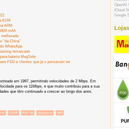
OpenAI 
iCloud S
Google S
022
a €159
ema ARM
Lojas
26800 mAh
 melhorada
o "da China"
s do WhatsApp
Gaming remarcado
 para bateria MagSafe
ware FSD a clientes que já o pensavam ter
 estreado em 1997, permitindo velocidades de 2 Mbps. Em
ocidade para os 11Mbps, e que muito contribuiu para a sua
dades que têm continuado a crescer ao longo dos anos.
one
LIDAR
Notícias
Segurança
WiFi