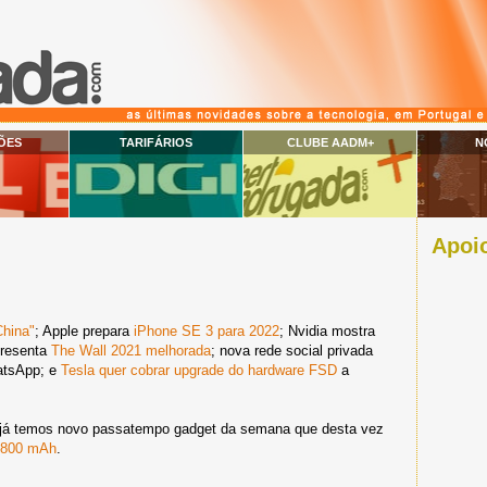
ÕES
TARIFÁRIOS
CLUBE AADM+
N
Apoio
China"
; Apple prepara
iPhone SE 3 para 2022
; Nvidia mostra
resenta
The Wall 2021 melhorada
; nova rede social privada
atsApp; e
Tesla quer cobrar upgrade do hardware FSD
a
, já temos novo passatempo gadget da semana que desta vez
6800 mAh
.