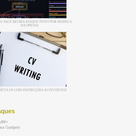
G FACE RECRIA ATAQUE FEITO POR MODELO
DA OPENAI
RÍCULOS COM INSTRUÇÕES AI INVISÍVEIS
aques
adM+
ara Gadgets