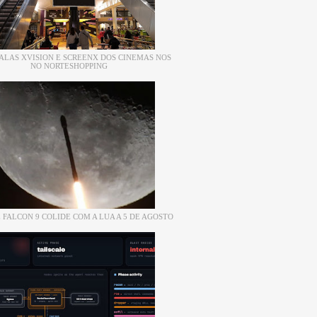
ALAS XVISION E SCREENX DOS CINEMAS NOS
NO NORTESHOPPING
 FALCON 9 COLIDE COM A LUA A 5 DE AGOSTO