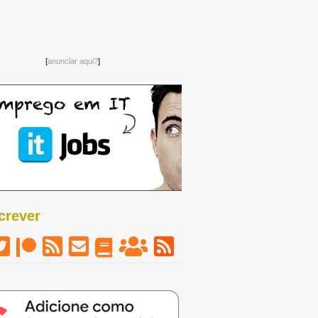
[
anunciar aqui?
]
crever