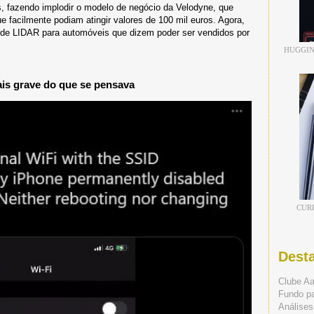
, fazendo implodir o modelo de negócio da Velodyne, que
facilmente podiam atingir valores de 100 mil euros. Agora,
de LIDAR para automóveis que dizem poder ser vendidos por
HUGGIN
ais grave do que se pensava
CUR
Dest
Clube A
Fundo p
Análises