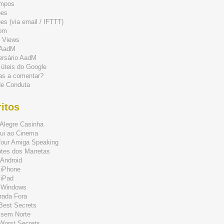
mpos
ões
s (via email / IFTTT)
om
 Views
 AadM
ersário AadM
 úteis do Google
as a comentar?
de Conduta
itos
Alegre Casinha
ui ao Cinema
Your Amiga Speaking
tes dos Marretas
Android
 iPhone
 iPad
 Windows
rada Fora
 Best Secrets
 sem Norte
 Worst Secrets