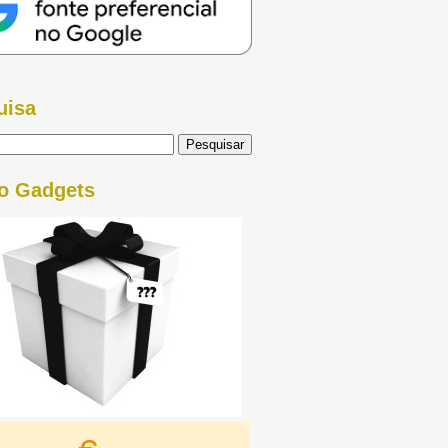
uisa
o Gadgets