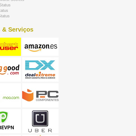
Status
tatus
tatus
 & Serviços