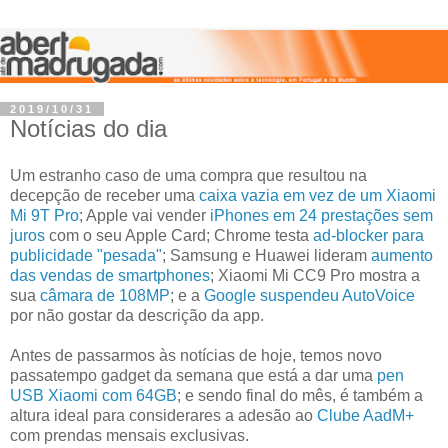
2019/10/31
Notícias do dia
Um estranho caso de uma compra que resultou na
decepção de receber uma
caixa vazia em vez de um Xiaomi
Mi 9T Pro
; Apple vai vender
iPhones em 24 prestações sem
juros
com o seu Apple Card; Chrome testa
ad-blocker para
publicidade "pesada"
; Samsung e Huawei lideram
aumento
das vendas de smartphones
; Xiaomi Mi CC9 Pro mostra a
sua
câmara de 108MP
; e a
Google suspendeu AutoVoice
por não gostar da descrição da app.
Antes de passarmos às notícias de hoje, temos novo
passatempo gadget da semana que está a dar uma
pen
USB Xiaomi com 64GB
; e sendo final do mês, é também a
altura ideal para considerares a adesão ao
Clube AadM+
com prendas mensais exclusivas.